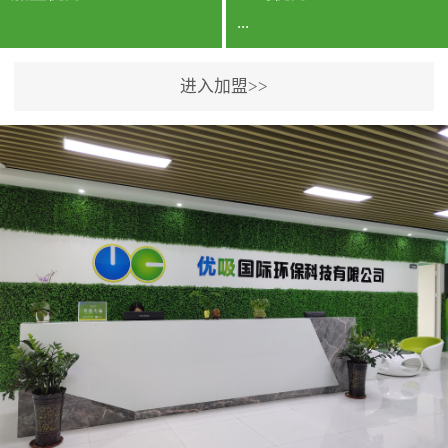
...
进入加盟>>
公司实力香港企业公司、
专利保护优势、双甲资质
企业（“室内环境净化治理
甲级施工资质”“室内环境
污染治理资质等级证
书”）、拥有多名高级《环
境工程高级工程师》室内
空气治理资格认证的治理
人员、掌握室内空气净化
治理实用技术和五项专利
技术、八项计算机软件著
作权登记证书等。研发实
力公司研发团队位于香港