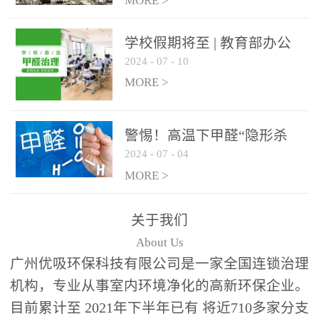
绿色家居
MORE >
学校假期将至 | 教育部办公
2024
-
07
-
10
厅关于加强学校新建校舍室
内空气质量管理通知
MORE >
警惕！高温下甲醛“隐形杀
2024
-
07
-
04
手”来袭，你的家安全吗？
MORE >
关于我们
About Us
广州优吸环保科技有限公司是一家全国连锁治理
机构，专业从事室内环境净化的高新环保企业。
目前累计至 2021年下半年已有 将近710多家分支