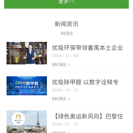
更多>>
民法院室内除甲醛空气治
国家通过设在对外开放口
理项目施工单位：优吸环
岸的出入境边防检查机关
保施工日期：2020年1月珠
（及各出入境边防检查
新闻资讯
海横琴新区人民法院，座
站），依法对出入境人
NEES
落...
员、交通工具...
优吸环保带领番禺本​土企业
2024
-
11
-
04
勇敢破局向“新”
MORE >
优吸除甲醛 以数字诠释专
2024
-
10
-
21
业，尽显除醛品牌实力！
MORE >
【绿色奥运新风向】巴黎住
2024
-
07
-
31
宿风波：优吸环保共建健康