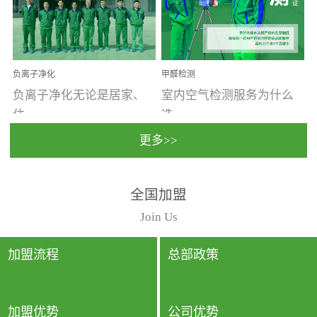
温暖潮湿、营养物质多、
重。汽车的空间范围小，
通风缓慢的空间最易滋生
配件、皮具、装饰多，这
大量霉菌的...
些都是汽...
负离子净化
甲醛检测
负离子净化无论是居家、
室内空气检测服务为什么
住...
选...
更多>>
宿、办公还是各类社会活
择上门检测?☑ 上门检测执
全国加盟
动，人类长时间停留的室
行国家规定的标准检测方
内空间都有整体消毒的需
法，空气采样量准确，检
Join Us
要。因为空间内人流携带
测结果可靠，远胜于其他
的、空气...
检测...
加盟流程
总部政策
加盟优势
公司优势