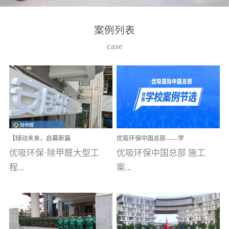
湾仔，有一支拥有高素质
高技能的团队。汇聚了众
案例列表
多的行业专家学者，攻克
case
了众多行业技术难题，并
取得了多项产品技术专利
和多项国家版权局著作
权，获得高新技术企业称
号。生产优势自主生产自
给自足，优吸公司于2015
【绿动未来，启幕新篇
优吸环保中国总部——学
在广州番禺区成功建立产
章】优吸环保中标深圳安
校施工案例(节选)
优吸环保·除甲醛大型工
优吸环保中国总部 施工
品线生产基地，工厂拥有
居乐寓，超大型工装室内
空气治理项目顺利启航，
程...
案...
自动化生产设备和成熟的
匠心筑就健康空间！
生产制作工艺流程。严格
选择源头源材料、严控产
案例【深圳安居乐寓】室
例(学校工装节选)广州南沙
品质量，我们每一批的生
内空气治理项目深圳安居
小学(珠江湾校区)项目地
产产品都经过严格的质检