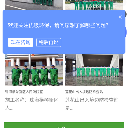
乐寓 深圳市安居乐寓
址：广州市南沙区海滨路
程序；生产车间为优吸总
为深圳安居集团旗下城...
南沙珠江湾江门市蓬江区
可以介绍下你们的产品么
部和全国分支机构生产光
×
打造酒店室内空气质量新
香港科技大学广州校区除
禾...
触媒、净醛王、祛味剂等
欢迎关注优吸环保，请问您想了解哪些问题？
标杆——优吸环保·标杆之
甲醛项目圆满完成
优吸环保·除甲醛工程案
工程案例名称：香港科技
优吸系列产品，保质保量
作：东莞美豪雅致酒店室
内空气治理工程纪实
例...
大...
完成生产任务，确保全国
现在咨询
稍后再说
各分支机构的日常产品需
求。资质优势团队优势分
【东莞美豪雅致酒店】室
学广州校区室内空气治
支优势优吸环保是一棵正
内空气治理项目东莞美豪
理 工程案例地址：广
茁壮成长的树，只要我们
雅致酒店 东莞美豪雅
州南沙区·香港科技大学(广
人人都爱护她、珍惜她、
致酒店是为中高端人士...
州)校区 工程案...
她将越来越枝繁叶茂，终
珠海横琴新区人民法院室
莲花山出入境边防检查站
将会成为一棵参天大树！
内除甲醛空气治理项目
室内除甲醛空气治理项目
施工名称：珠海横琴新区
莲花山出入境边防检查站
优吸环保截止2020年拥有
人...
是...
全国600家网点分支机构。