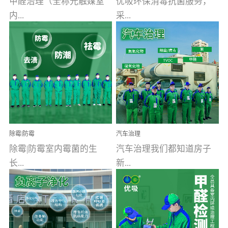
甲醛治理（全称光触媒室
优吸环保消毒抗菌服务，
内...
采...
空气污染净化治理）工业
用行业公认奥维牌消毒
文明的进步，创造了多姿
液，具备杀死人体冠状病
多彩的家居产品和生活情
毒的功效，杀菌率
调，但也带来了以甲醛为
99.99%。相对于传统消毒
首的室内...
液来说，无...
除霉|防霉
汽车治理
除霉|防霉室内霉菌的生
汽车治理我们都知道房子
长...
新...
受温度、湿度、基质养
装修完会有甲醛，其实汽
分、通风四个条件影响，
车的甲醛超标问题更为严