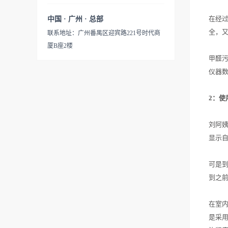
在经过
中国 · 广州 · 总部
全，又
联系地址：广州番禺区迎宾路221号时代商
厦B座2楼
甲醛
仪器
2：使
刘阿
显示自
可是到
到之
在室
是采用