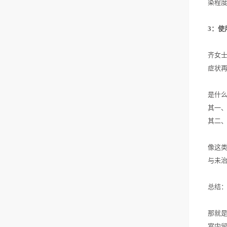
染程
3：使
齐女
症状
是什
其一
其二
像这类
与未
总结
那就
室内