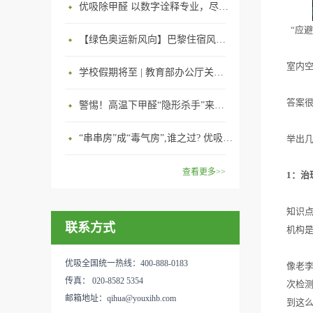
优吸除甲醛 以数字诠释专业，尽显除醛品牌实力！
“应避
【绿色奥运新风向】巴黎住宿风波：优吸环保共建健康绿色家居
室内
学校假期将至 | 教育部办公厅关于加强学校新建校舍室内空气质量管理通知
答案
警惕！高温下甲醛“隐形杀手”来袭，你的家安全吗？
“串串房”成“毒气房”,谁之过? 优吸守护呼吸健康11年专注室内空气治理！
举出
查看更多>>
1：治
知识
联系方式
机构
优吸全国统一热线：400-888-0183
像老
传真： 020-8582 5354
次检测
邮箱地址：qihua@youxihb.com
到这