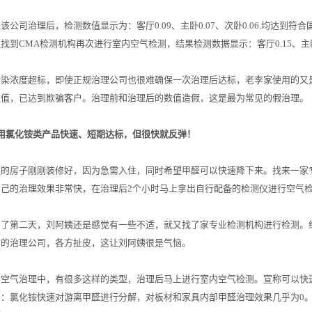
该公司治理后，检测数值显示为：客厅0.09、主卧0.07、次卧0.06.均达
找到CMA检测机构再次进行室内空气检测，结果检测数据显示：客厅0.15、主卧
污染浓度超标，即使正规治理公司也很难确保一次治理后达标，老李家使用的又
数值，已达到欺骗客户。治理前和治理后的数值造假，这是最为常见的假治理。
用氯化铵类产品快速、短期达标，但很快就反弹！
姨的房子刚刚装修好，因为急需入住，同时希望甲醛可以快速降下来。找来一家
己的治理效果非常快，在治理后2个小时马上拿出自行配备的检测仪进行空气检测，
了第二天，刘阿姨还是感觉有一些不适，就又找了家专业检测机构进行检测。结
前的治理公司，各方扯皮，这让刘阿姨很是气恼。
内空气治理中，有很多这样的类型，治理后马上进行室内空气检测。宣称可以快
：氯化铵快速对游离甲醛进行分解，对板材和家具内部甲醛治理效果几乎为0。