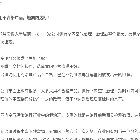
度。
用不合格产品，短期内达标！
士7月份搬入新居前，找了一家公司进行室内空气治理，治理后整个夏天，感觉
再次出现。
么令甲醛又焕发了生机了呢？
、冬季门窗封闭较严，造成室内空气流通不好。
、治理时使用的治理产品不合格，已经不能继续再分解室内散发出来的甲醛。
公司市面上也有很多，大多采用不合格产品。进行室内空气治理，短时间内可以
治理前的甲醛染污相比有一定的改善，但不能达到治理后复检时的水平。
：室内空气污染治理行业中的假治理，多见的就是在治理前后调节检测数值，达
是在治理过程中留下残留物，对室内空气造成二次污染。在业内有相当一部分的
留下自身药剂的污染物，化学品除醛产品的残留物居多，造成居室环境雪上加霜