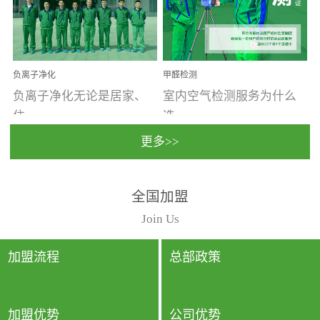
温暖潮湿、营养物质多、
重。汽车的空间范围小，
通风缓慢的空间最易滋生
配件、皮具、装饰多，这
大量霉菌的...
些都是汽...
负离子净化
甲醛检测
负离子净化无论是居家、
室内空气检测服务为什么
住...
选...
更多>>
宿、办公还是各类社会活
择上门检测?☑ 上门检测执
全国加盟
动，人类长时间停留的室
行国家规定的标准检测方
内空间都有整体消毒的需
法，空气采样量准确，检
Join Us
要。因为空间内人流携带
测结果可靠，远胜于其他
的、空气...
检测...
加盟流程
总部政策
加盟优势
公司优势