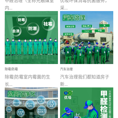
甲醛治理（全称光触媒室
优吸环保消毒抗菌服务，
内...
采...
空气污染净化治理）工业
用行业公认奥维牌消毒
文明的进步，创造了多姿
液，具备杀死人体冠状病
多彩的家居产品和生活情
毒的功效，杀菌率
调，但也带来了以甲醛为
99.99%。相对于传统消毒
首的室内...
液来说，无...
除霉|防霉
汽车治理
除霉|防霉室内霉菌的生
汽车治理我们都知道房子
长...
新...
受温度、湿度、基质养
装修完会有甲醛，其实汽
分、通风四个条件影响，
车的甲醛超标问题更为严