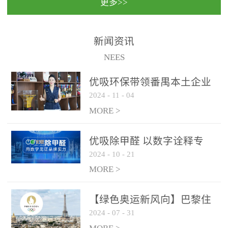
更多>>
民法院室内除甲醛空气治
国家通过设在对外开放口
理项目施工单位：优吸环
岸的出入境边防检查机关
保施工日期：2020年1月珠
（及各出入境边防检查
新闻资讯
海横琴新区人民法院，座
站），依法对出入境人
NEES
落...
员、交通工具...
优吸环保带领番禺本​土企业
2024
-
11
-
04
勇敢破局向“新”
MORE >
优吸除甲醛 以数字诠释专
2024
-
10
-
21
业，尽显除醛品牌实力！
MORE >
【绿色奥运新风向】巴黎住
2024
-
07
-
31
宿风波：优吸环保共建健康