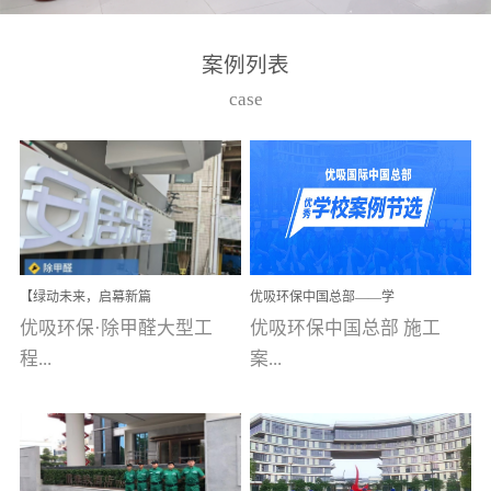
湾仔，有一支拥有高素质
高技能的团队。汇聚了众
案例列表
多的行业专家学者，攻克
case
了众多行业技术难题，并
取得了多项产品技术专利
和多项国家版权局著作
权，获得高新技术企业称
号。生产优势自主生产自
给自足，优吸公司于2015
【绿动未来，启幕新篇
优吸环保中国总部——学
在广州番禺区成功建立产
章】优吸环保中标深圳安
校施工案例(节选)
优吸环保·除甲醛大型工
优吸环保中国总部 施工
品线生产基地，工厂拥有
居乐寓，超大型工装室内
空气治理项目顺利启航，
程...
案...
自动化生产设备和成熟的
匠心筑就健康空间！
生产制作工艺流程。严格
选择源头源材料、严控产
案例【深圳安居乐寓】室
例(学校工装节选)广州南沙
品质量，我们每一批的生
内空气治理项目深圳安居
小学(珠江湾校区)项目地
产产品都经过严格的质检