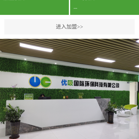
...
进入加盟>>
公司实力香港企业公司、
专利保护优势、双甲资质
企业（“室内环境净化治理
甲级施工资质”“室内环境
污染治理资质等级证
书”）、拥有多名高级《环
境工程高级工程师》室内
空气治理资格认证的治理
人员、掌握室内空气净化
治理实用技术和五项专利
技术、八项计算机软件著
作权登记证书等。研发实
力公司研发团队位于香港