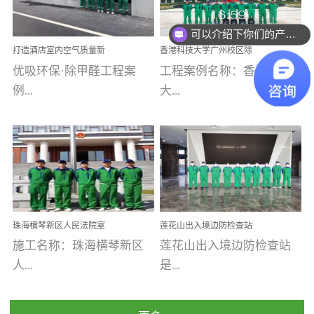
乐寓 深圳市安居乐寓
址：广州市南沙区海滨路
程序；生产车间为优吸总
为深圳安居集团旗下城...
南沙珠江湾江门市蓬江区
可以介绍下你们的产品么
部和全国分支机构生产光
打造酒店室内空气质量新
香港科技大学广州校区除
禾...
触媒、净醛王、祛味剂等
标杆——优吸环保·标杆之
甲醛项目圆满完成
优吸环保·除甲醛工程案
工程案例名称：香港科技
优吸系列产品，保质保量
作：东莞美豪雅致酒店室
内空气治理工程纪实
例...
大...
完成生产任务，确保全国
各分支机构的日常产品需
求。资质优势团队优势分
【东莞美豪雅致酒店】室
学广州校区室内空气治
支优势优吸环保是一棵正
内空气治理项目东莞美豪
理 工程案例地址：广
茁壮成长的树，只要我们
雅致酒店 东莞美豪雅
州南沙区·香港科技大学(广
人人都爱护她、珍惜她、
致酒店是为中高端人士...
州)校区 工程案...
她将越来越枝繁叶茂，终
珠海横琴新区人民法院室
莲花山出入境边防检查站
将会成为一棵参天大树！
内除甲醛空气治理项目
室内除甲醛空气治理项目
施工名称：珠海横琴新区
莲花山出入境边防检查站
优吸环保截止2020年拥有
人...
是...
全国600家网点分支机构。