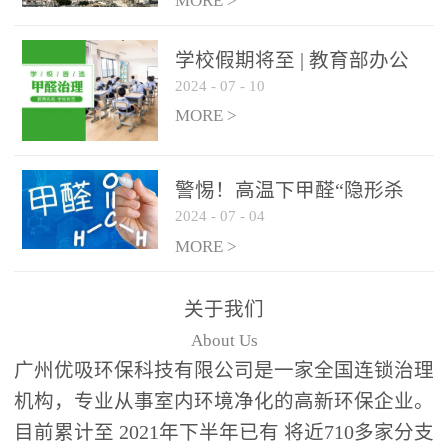
绿色家居
MORE >
学校假期将至 | 教育部办公
2024
-
07
-
10
厅关于加强学校新建校舍室
内空气质量管理通知
MORE >
警惕！高温下甲醛“隐形杀
2024
-
07
-
04
手”来袭，你的家安全吗？
MORE >
关于我们
About Us
广州优吸环保科技有限公司是一家全国连锁治理
机构，专业从事室内环境净化的高新环保企业。
目前累计至 2021年下半年已有 将近710多家分支