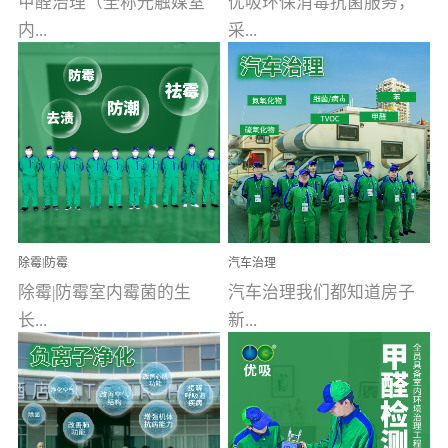
甲醛治理（全称光触媒室
优吸环保消毒抗菌服务，
内...
采...
空气污染净化治理）工业
用行业公认奥维牌消毒
文明的进步，创造了多姿
液，具备杀死人体冠状病
多彩的家居产品和生活情
毒的功效，杀菌率
调，但也带来了以甲醛为
99.99%。相对于传统消毒
首的室内...
液来说，无...
除霉|防霉
汽车治理
除霉|防霉室内霉菌的生
汽车治理我们都知道房子
长...
新...
受温度、湿度、基质养
装修完会有甲醛，其实汽
分、通风四个条件影响，
车的甲醛超标问题更为严