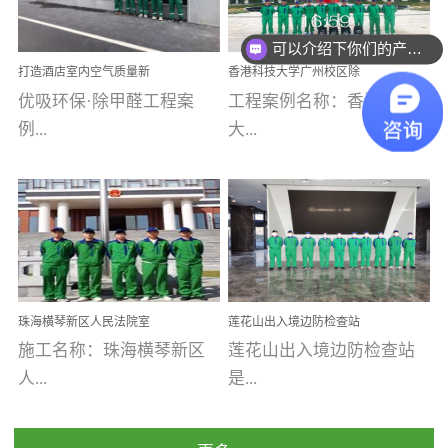
乐寓 深圳市安居乐寓
址：广州市南沙区海滨路
程序；生产车间为优吸总
为深圳安居集团旗下城...
南沙珠江湾江门市蓬江区
可以介绍下你们的产品么
部和全国分支机构生产光
打造酒店室内空气质量新
香港科技大学广州校区除
禾...
触媒、净醛王、祛味剂等
标杆——优吸环保·标杆之
甲醛项目圆满完成
优吸环保·除甲醛工程案
工程案例名称：香港科技
优吸系列产品，保质保量
作：东莞美豪雅致酒店室
内空气治理工程纪实
例...
大...
完成生产任务，确保全国
各分支机构的日常产品需
求。资质优势团队优势分
【东莞美豪雅致酒店】室
学广州校区室内空气治
支优势优吸环保是一棵正
内空气治理项目东莞美豪
理 工程案例地址：广
茁壮成长的树，只要我们
雅致酒店 东莞美豪雅
州南沙区·香港科技大学(广
人人都爱护她、珍惜她、
致酒店是为中高端人士...
州)校区 工程案...
她将越来越枝繁叶茂，终
珠海横琴新区人民法院室
莲花山出入境边防检查站
将会成为一棵参天大树！
内除甲醛空气治理项目
室内除甲醛空气治理项目
施工名称：珠海横琴新区
莲花山出入境边防检查站
优吸环保截止2020年拥有
人...
是...
全国600家网点分支机构。