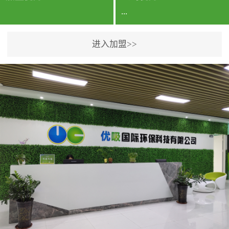
...
进入加盟>>
公司实力香港企业公司、
专利保护优势、双甲资质
企业（“室内环境净化治理
甲级施工资质”“室内环境
污染治理资质等级证
书”）、拥有多名高级《环
境工程高级工程师》室内
空气治理资格认证的治理
人员、掌握室内空气净化
治理实用技术和五项专利
技术、八项计算机软件著
作权登记证书等。研发实
力公司研发团队位于香港