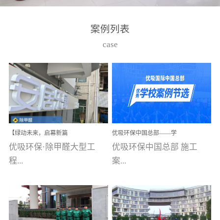
湾仔，有一支拥有高素质
高技能的团队。汇聚了众
案例列表
多的行业专家学者，攻克
case
了众多行业技术难题，并
取得了多项产品技术专利
和多项国家版权局著作
权，获得高新技术企业称
号。生产优势自主生产自
给自足，优吸公司于2015
【绿动未来，启幕新篇
优吸环保中国总部——学
在广州番禺区成功建立产
章】优吸环保中标深圳安
校施工案例(节选)
优吸环保·除甲醛大型工
优吸环保中国总部 施工
品线生产基地，工厂拥有
居乐寓，超大型工装室内
空气治理项目顺利启航，
程...
案...
自动化生产设备和成熟的
匠心筑就健康空间！
生产制作工艺流程。严格
选择源头源材料、严控产
案例【深圳安居乐寓】室
例(学校工装节选)广州南沙
品质量，我们每一批的生
内空气治理项目深圳安居
小学(珠江湾校区)项目地
产产品都经过严格的质检