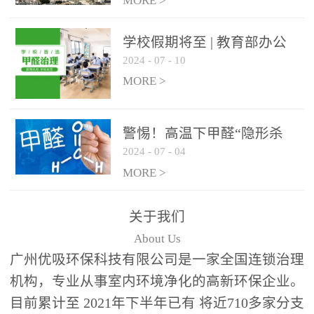
绿色家居
MORE >
学校假期将至 | 教育部办公
2024
-
07
-
10
厅关于加强学校新建校舍室
内空气质量管理通知
MORE >
警惕！高温下甲醛“隐形杀
2024
-
07
-
04
手”来袭，你的家安全吗？
MORE >
关于我们
About Us
广州优吸环保科技有限公司是一家全国连锁治理
机构，专业从事室内环境净化的高新环保企业。
目前累计至 2021年下半年已有 将近710多家分支