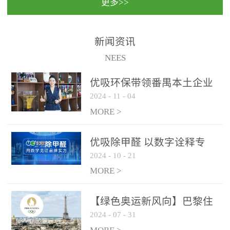
更多>>
民法院室内除甲醛空气治
国家通过设在对外开放口
理项目施工单位：优吸环
岸的出入境边防检查机关
保施工日期：2020年1月珠
（及各出入境边防检查
新闻资讯
海横琴新区人民法院，座
站），依法对出入境人
NEES
落...
员、交通工具...
优吸环保带领番禺本​土企业
2024
-
11
-
04
勇敢破局向“新”
MORE >
优吸除甲醛 以数字诠释专
2024
-
10
-
21
业，尽显除醛品牌实力！
MORE >
【绿色奥运新风向】巴黎住
2024
-
07
-
31
宿风波：优吸环保共建健康