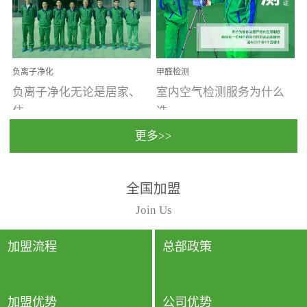
温暖潮湿、营养物质多、
重。汽车的空间范围小，
通风缓慢的空间最易滋生
配件、皮具、装饰多，这
大量霉菌的...
些都是汽...
负离子净化
甲醛检测
负离子净化无论是居家、
室内空气检测服务为什么
住...
选...
更多>>
宿、办公还是各类社会活
择上门检测?☑ 上门检测执
全国加盟
动，人类长时间停留的室
行国家规定的标准检测方
内空间都有整体消毒的需
法，空气采样量准确，检
Join Us
要。因为空间内人流携带
测结果可靠，远胜于其他
的、空气...
检测...
加盟流程
总部政策
加盟优势
公司优势