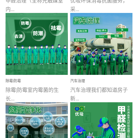
甲醛治理（全称光触媒室
优吸环保消毒抗菌服务，
内...
采...
空气污染净化治理）工业
用行业公认奥维牌消毒
文明的进步，创造了多姿
液，具备杀死人体冠状病
多彩的家居产品和生活情
毒的功效，杀菌率
调，但也带来了以甲醛为
99.99%。相对于传统消毒
首的室内...
液来说，无...
除霉|防霉
汽车治理
除霉|防霉室内霉菌的生
汽车治理我们都知道房子
长...
新...
受温度、湿度、基质养
装修完会有甲醛，其实汽
分、通风四个条件影响，
车的甲醛超标问题更为严