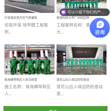
可以介绍下你们的产品么
乐寓 深圳市安居乐寓
址：广州市南沙区海滨路
程序；生产车间为优吸总
为深圳安居集团旗下城...
南沙珠江湾江门市蓬江区
部和全国分支机构生产光
你们是怎么收费的呢
打造酒店室内空气质量新
香港科技大学广州校区除
禾...
触媒、净醛王、祛味剂等
标杆——优吸环保·标杆之
甲醛项目圆满完成
优吸环保·除甲醛工程案
工程案例名称：香港科技
优吸系列产品，保质保量
作：东莞美豪雅致酒店室
内空气治理工程纪实
例...
大...
完成生产任务，确保全国
各分支机构的日常产品需
求。资质优势团队优势分
【东莞美豪雅致酒店】室
学广州校区室内空气治
支优势优吸环保是一棵正
内空气治理项目东莞美豪
理 工程案例地址：广
茁壮成长的树，只要我们
雅致酒店 东莞美豪雅
州南沙区·香港科技大学(广
人人都爱护她、珍惜她、
致酒店是为中高端人士...
州)校区 工程案...
她将越来越枝繁叶茂，终
珠海横琴新区人民法院室
莲花山出入境边防检查站
将会成为一棵参天大树！
内除甲醛空气治理项目
室内除甲醛空气治理项目
施工名称：珠海横琴新区
莲花山出入境边防检查站
优吸环保截止2020年拥有
人...
是...
全国600家网点分支机构。