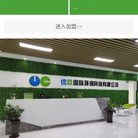
...
进入加盟>>
公司实力香港企业公司、
专利保护优势、双甲资质
企业（“室内环境净化治理
甲级施工资质”“室内环境
污染治理资质等级证
书”）、拥有多名高级《环
境工程高级工程师》室内
空气治理资格认证的治理
人员、掌握室内空气净化
治理实用技术和五项专利
技术、八项计算机软件著
作权登记证书等。研发实
力公司研发团队位于香港