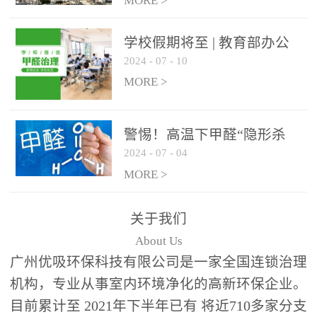
绿色家居
MORE >
学校假期将至 | 教育部办公
2024
-
07
-
10
厅关于加强学校新建校舍室
内空气质量管理通知
MORE >
警惕！高温下甲醛“隐形杀
2024
-
07
-
04
手”来袭，你的家安全吗？
MORE >
关于我们
About Us
广州优吸环保科技有限公司是一家全国连锁治理
机构，专业从事室内环境净化的高新环保企业。
目前累计至 2021年下半年已有 将近710多家分支