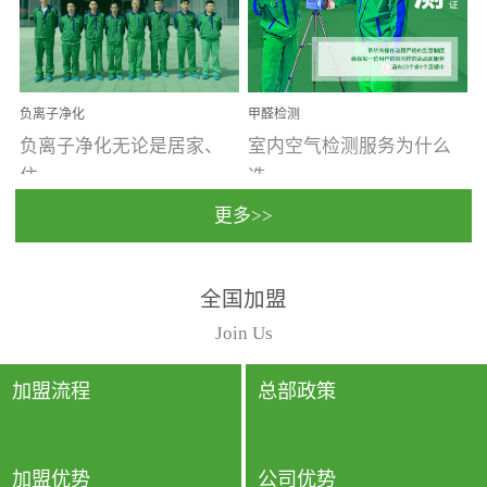
温暖潮湿、营养物质多、
重。汽车的空间范围小，
通风缓慢的空间最易滋生
配件、皮具、装饰多，这
大量霉菌的...
些都是汽...
负离子净化
甲醛检测
负离子净化无论是居家、
室内空气检测服务为什么
住...
选...
更多>>
宿、办公还是各类社会活
择上门检测?☑ 上门检测执
全国加盟
动，人类长时间停留的室
行国家规定的标准检测方
内空间都有整体消毒的需
法，空气采样量准确，检
Join Us
要。因为空间内人流携带
测结果可靠，远胜于其他
的、空气...
检测...
加盟流程
总部政策
加盟优势
公司优势