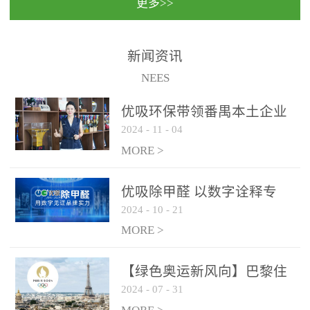
更多>>
民法院室内除甲醛空气治
国家通过设在对外开放口
理项目施工单位：优吸环
岸的出入境边防检查机关
保施工日期：2020年1月珠
（及各出入境边防检查
新闻资讯
海横琴新区人民法院，座
站），依法对出入境人
NEES
落...
员、交通工具...
优吸环保带领番禺本​土企业
2024
-
11
-
04
勇敢破局向“新”
MORE >
优吸除甲醛 以数字诠释专
2024
-
10
-
21
业，尽显除醛品牌实力！
MORE >
【绿色奥运新风向】巴黎住
2024
-
07
-
31
宿风波：优吸环保共建健康