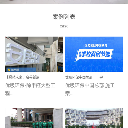
湾仔，有一支拥有高素质
高技能的团队。汇聚了众
案例列表
多的行业专家学者，攻克
case
了众多行业技术难题，并
取得了多项产品技术专利
和多项国家版权局著作
权，获得高新技术企业称
号。生产优势自主生产自
给自足，优吸公司于2015
【绿动未来，启幕新篇
优吸环保中国总部——学
在广州番禺区成功建立产
章】优吸环保中标深圳安
校施工案例(节选)
优吸环保·除甲醛大型工
优吸环保中国总部 施工
品线生产基地，工厂拥有
居乐寓，超大型工装室内
空气治理项目顺利启航，
程...
案...
自动化生产设备和成熟的
匠心筑就健康空间！
生产制作工艺流程。严格
选择源头源材料、严控产
案例【深圳安居乐寓】室
例(学校工装节选)广州南沙
品质量，我们每一批的生
内空气治理项目深圳安居
小学(珠江湾校区)项目地
产产品都经过严格的质检