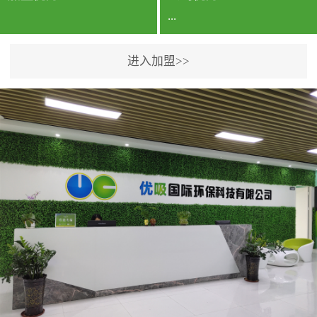
...
进入加盟>>
公司实力香港企业公司、
专利保护优势、双甲资质
企业（“室内环境净化治理
甲级施工资质”“室内环境
污染治理资质等级证
书”）、拥有多名高级《环
境工程高级工程师》室内
空气治理资格认证的治理
人员、掌握室内空气净化
治理实用技术和五项专利
技术、八项计算机软件著
作权登记证书等。研发实
力公司研发团队位于香港