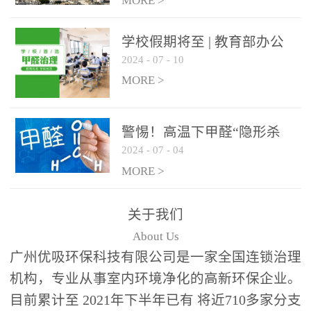
绿色家居
MORE >
学校假期将至 | 教育部办公
2024
-
07
-
10
厅关于加强学校新建校舍室
内空气质量管理通知
MORE >
警惕！高温下甲醛“隐形杀
2024
-
07
-
04
手”来袭，你的家安全吗？
MORE >
关于我们
About Us
广州优吸环保科技有限公司是一家全国连锁治理
机构，专业从事室内环境净化的高新环保企业。
目前累计至 2021年下半年已有 将近710多家分支