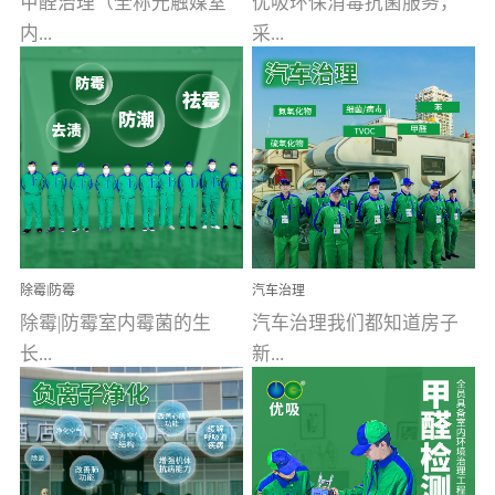
甲醛治理（全称光触媒室
优吸环保消毒抗菌服务，
内...
采...
空气污染净化治理）工业
用行业公认奥维牌消毒
文明的进步，创造了多姿
液，具备杀死人体冠状病
多彩的家居产品和生活情
毒的功效，杀菌率
调，但也带来了以甲醛为
99.99%。相对于传统消毒
首的室内...
液来说，无...
除霉|防霉
汽车治理
除霉|防霉室内霉菌的生
汽车治理我们都知道房子
长...
新...
受温度、湿度、基质养
装修完会有甲醛，其实汽
分、通风四个条件影响，
车的甲醛超标问题更为严