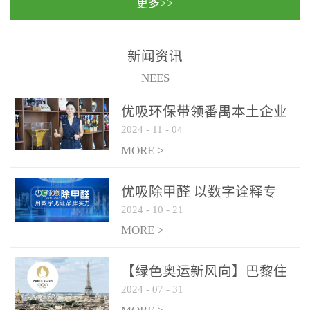
更多>>
民法院室内除甲醛空气治
国家通过设在对外开放口
理项目施工单位：优吸环
岸的出入境边防检查机关
保施工日期：2020年1月珠
（及各出入境边防检查
新闻资讯
海横琴新区人民法院，座
站），依法对出入境人
NEES
落...
员、交通工具...
优吸环保带领番禺本​土企业
2024
-
11
-
04
勇敢破局向“新”
MORE >
优吸除甲醛 以数字诠释专
2024
-
10
-
21
业，尽显除醛品牌实力！
MORE >
【绿色奥运新风向】巴黎住
2024
-
07
-
31
宿风波：优吸环保共建健康