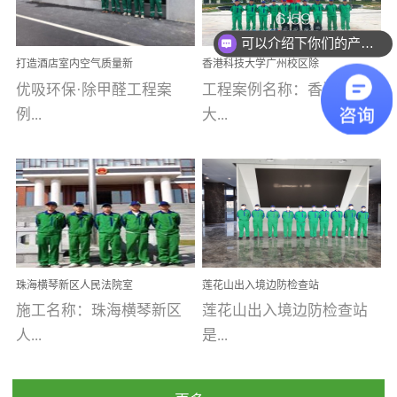
乐寓 深圳市安居乐寓
址：广州市南沙区海滨路
程序；生产车间为优吸总
可以介绍下你们的产品么
为深圳安居集团旗下城...
南沙珠江湾江门市蓬江区
部和全国分支机构生产光
你们是怎么收费的呢
打造酒店室内空气质量新
香港科技大学广州校区除
禾...
触媒、净醛王、祛味剂等
标杆——优吸环保·标杆之
甲醛项目圆满完成
优吸环保·除甲醛工程案
工程案例名称：香港科技
优吸系列产品，保质保量
作：东莞美豪雅致酒店室
内空气治理工程纪实
例...
大...
完成生产任务，确保全国
各分支机构的日常产品需
求。资质优势团队优势分
【东莞美豪雅致酒店】室
学广州校区室内空气治
支优势优吸环保是一棵正
内空气治理项目东莞美豪
理 工程案例地址：广
茁壮成长的树，只要我们
雅致酒店 东莞美豪雅
州南沙区·香港科技大学(广
人人都爱护她、珍惜她、
致酒店是为中高端人士...
州)校区 工程案...
她将越来越枝繁叶茂，终
珠海横琴新区人民法院室
莲花山出入境边防检查站
将会成为一棵参天大树！
内除甲醛空气治理项目
室内除甲醛空气治理项目
施工名称：珠海横琴新区
莲花山出入境边防检查站
优吸环保截止2020年拥有
人...
是...
全国600家网点分支机构。