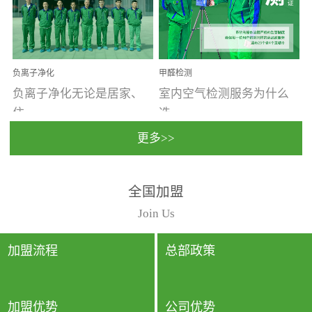
温暖潮湿、营养物质多、
重。汽车的空间范围小，
通风缓慢的空间最易滋生
配件、皮具、装饰多，这
大量霉菌的...
些都是汽...
负离子净化
甲醛检测
负离子净化无论是居家、
室内空气检测服务为什么
住...
选...
更多>>
宿、办公还是各类社会活
择上门检测?☑ 上门检测执
全国加盟
动，人类长时间停留的室
行国家规定的标准检测方
内空间都有整体消毒的需
法，空气采样量准确，检
Join Us
要。因为空间内人流携带
测结果可靠，远胜于其他
的、空气...
检测...
加盟流程
总部政策
加盟优势
公司优势