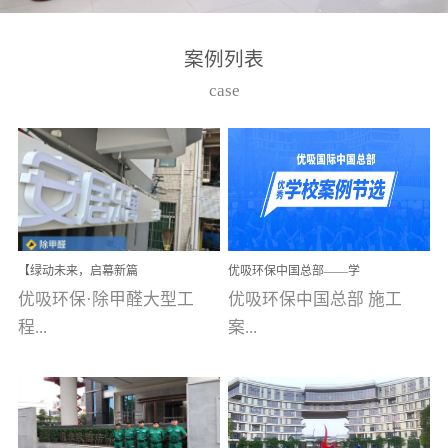
湾仔，有一支拥有高素质
高技能的团队。汇聚了众
案例列表
多的行业专家学者，攻克
case
了众多行业技术难题，并
取得了多项产品技术专利
和多项国家版权局著作
权，获得高新技术企业称
号。生产优势自主生产自
给自足，优吸公司于2015
【绿动未来，启幕新篇
优吸环保中国总部——学
在广州番禺区成功建立产
章】优吸环保中标深圳安
校施工案例(节选)
优吸环保·除甲醛大型工
优吸环保中国总部 施工
品线生产基地，工厂拥有
居乐寓，超大型工装室内
空气治理项目顺利启航，
程...
案...
自动化生产设备和成熟的
匠心筑就健康空间！
生产制作工艺流程。严格
选择源头源材料、严控产
案例【深圳安居乐寓】室
例(学校工装节选)广州南沙
品质量，我们每一批的生
内空气治理项目深圳安居
小学(珠江湾校区)项目地
产产品都经过严格的质检