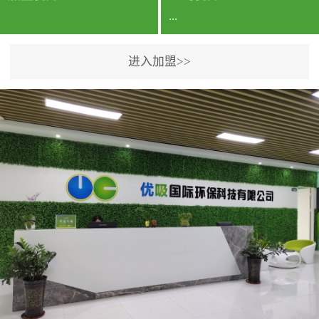
...
进入加盟>>
公司实力香港企业公司、
专利保护优势、双甲资质
企业（“室内环境净化治理
甲级施工资质”“室内环境
污染治理资质等级证
书”）、拥有多名高级《环
境工程高级工程师》室内
空气治理资格认证的治理
人员、掌握室内空气净化
治理实用技术和五项专利
技术、八项计算机软件著
作权登记证书等。研发实
力公司研发团队位于香港