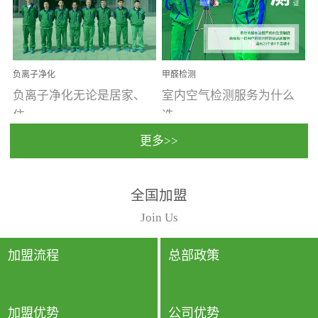
温暖潮湿、营养物质多、
重。汽车的空间范围小，
通风缓慢的空间最易滋生
配件、皮具、装饰多，这
大量霉菌的...
些都是汽...
负离子净化
甲醛检测
负离子净化无论是居家、
室内空气检测服务为什么
住...
选...
更多>>
宿、办公还是各类社会活
择上门检测?☑ 上门检测执
全国加盟
动，人类长时间停留的室
行国家规定的标准检测方
内空间都有整体消毒的需
法，空气采样量准确，检
Join Us
要。因为空间内人流携带
测结果可靠，远胜于其他
的、空气...
检测...
加盟流程
总部政策
加盟优势
公司优势