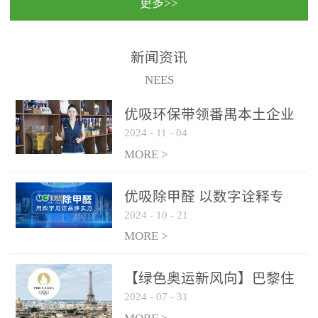
更多>>
民法院室内除甲醛空气治
国家通过设在对外开放口
理项目施工单位：优吸环
岸的出入境边防检查机关
保施工日期：2020年1月珠
（及各出入境边防检查
新闻资讯
海横琴新区人民法院，座
站），依法对出入境人
NEES
落...
员、交通工具...
优吸环保带领番禺本​土企业
2024
-
11
-
04
勇敢破局向“新”
MORE >
优吸除甲醛 以数字诠释专
2024
-
10
-
21
业，尽显除醛品牌实力！
MORE >
【绿色奥运新风向】巴黎住
2024
-
07
-
31
宿风波：优吸环保共建健康