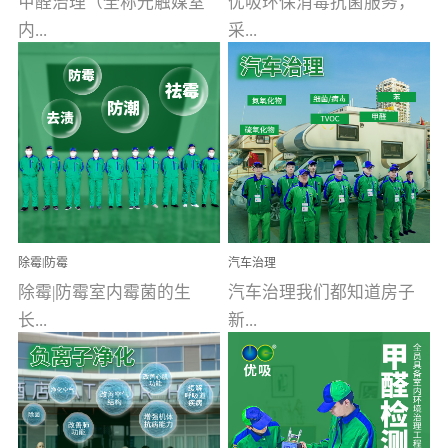
甲醛治理（全称光触媒室
优吸环保消毒抗菌服务，
内...
采...
空气污染净化治理）工业
用行业公认奥维牌消毒
文明的进步，创造了多姿
液，具备杀死人体冠状病
多彩的家居产品和生活情
毒的功效，杀菌率
调，但也带来了以甲醛为
99.99%。相对于传统消毒
首的室内...
液来说，无...
除霉|防霉
汽车治理
除霉|防霉室内霉菌的生
汽车治理我们都知道房子
长...
新...
受温度、湿度、基质养
装修完会有甲醛，其实汽
分、通风四个条件影响，
车的甲醛超标问题更为严