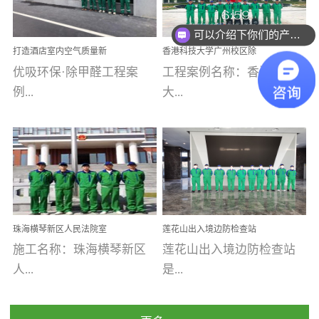
乐寓 深圳市安居乐寓
址：广州市南沙区海滨路
程序；生产车间为优吸总
为深圳安居集团旗下城...
南沙珠江湾江门市蓬江区
可以介绍下你们的产品么
部和全国分支机构生产光
你们是怎么收费的呢
打造酒店室内空气质量新
香港科技大学广州校区除
禾...
触媒、净醛王、祛味剂等
标杆——优吸环保·标杆之
甲醛项目圆满完成
优吸环保·除甲醛工程案
工程案例名称：香港科技
优吸系列产品，保质保量
作：东莞美豪雅致酒店室
内空气治理工程纪实
例...
大...
完成生产任务，确保全国
各分支机构的日常产品需
求。资质优势团队优势分
【东莞美豪雅致酒店】室
学广州校区室内空气治
支优势优吸环保是一棵正
内空气治理项目东莞美豪
理 工程案例地址：广
茁壮成长的树，只要我们
雅致酒店 东莞美豪雅
州南沙区·香港科技大学(广
人人都爱护她、珍惜她、
致酒店是为中高端人士...
州)校区 工程案...
她将越来越枝繁叶茂，终
珠海横琴新区人民法院室
莲花山出入境边防检查站
将会成为一棵参天大树！
内除甲醛空气治理项目
室内除甲醛空气治理项目
施工名称：珠海横琴新区
莲花山出入境边防检查站
优吸环保截止2020年拥有
人...
是...
全国600家网点分支机构。