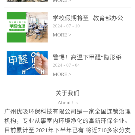
绿色家居
MORE >
学校假期将至 | 教育部办公
2024
-
07
-
10
厅关于加强学校新建校舍室
内空气质量管理通知
MORE >
警惕！高温下甲醛“隐形杀
2024
-
07
-
04
手”来袭，你的家安全吗？
MORE >
关于我们
About Us
广州优吸环保科技有限公司是一家全国连锁治理
机构，专业从事室内环境净化的高新环保企业。
目前累计至 2021年下半年已有 将近710多家分支