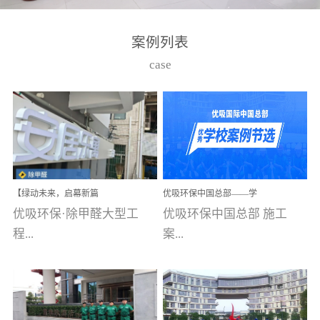
湾仔，有一支拥有高素质
高技能的团队。汇聚了众
案例列表
多的行业专家学者，攻克
case
了众多行业技术难题，并
取得了多项产品技术专利
和多项国家版权局著作
权，获得高新技术企业称
号。生产优势自主生产自
给自足，优吸公司于2015
【绿动未来，启幕新篇
优吸环保中国总部——学
在广州番禺区成功建立产
章】优吸环保中标深圳安
校施工案例(节选)
优吸环保·除甲醛大型工
优吸环保中国总部 施工
品线生产基地，工厂拥有
居乐寓，超大型工装室内
空气治理项目顺利启航，
程...
案...
自动化生产设备和成熟的
匠心筑就健康空间！
生产制作工艺流程。严格
选择源头源材料、严控产
案例【深圳安居乐寓】室
例(学校工装节选)广州南沙
品质量，我们每一批的生
内空气治理项目深圳安居
小学(珠江湾校区)项目地
产产品都经过严格的质检