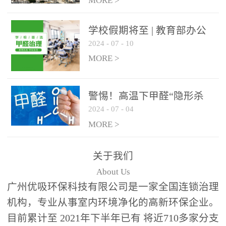
绿色家居
MORE >
学校假期将至 | 教育部办公
2024
-
07
-
10
厅关于加强学校新建校舍室
内空气质量管理通知
MORE >
警惕！高温下甲醛“隐形杀
2024
-
07
-
04
手”来袭，你的家安全吗？
MORE >
关于我们
About Us
广州优吸环保科技有限公司是一家全国连锁治理
机构，专业从事室内环境净化的高新环保企业。
目前累计至 2021年下半年已有 将近710多家分支