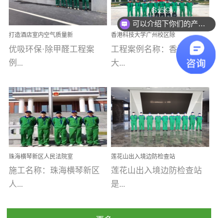
乐寓 深圳市安居乐寓
址：广州市南沙区海滨路
程序；生产车间为优吸总
为深圳安居集团旗下城...
南沙珠江湾江门市蓬江区
可以介绍下你们的产品么
部和全国分支机构生产光
打造酒店室内空气质量新
香港科技大学广州校区除
禾...
触媒、净醛王、祛味剂等
标杆——优吸环保·标杆之
甲醛项目圆满完成
优吸环保·除甲醛工程案
工程案例名称：香港科技
优吸系列产品，保质保量
作：东莞美豪雅致酒店室
内空气治理工程纪实
例...
大...
完成生产任务，确保全国
各分支机构的日常产品需
求。资质优势团队优势分
【东莞美豪雅致酒店】室
学广州校区室内空气治
支优势优吸环保是一棵正
内空气治理项目东莞美豪
理 工程案例地址：广
茁壮成长的树，只要我们
雅致酒店 东莞美豪雅
州南沙区·香港科技大学(广
人人都爱护她、珍惜她、
致酒店是为中高端人士...
州)校区 工程案...
她将越来越枝繁叶茂，终
珠海横琴新区人民法院室
莲花山出入境边防检查站
将会成为一棵参天大树！
内除甲醛空气治理项目
室内除甲醛空气治理项目
施工名称：珠海横琴新区
莲花山出入境边防检查站
优吸环保截止2020年拥有
人...
是...
全国600家网点分支机构。