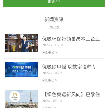
更多>>
民法院室内除甲醛空气治
国家通过设在对外开放口
理项目施工单位：优吸环
岸的出入境边防检查机关
保施工日期：2020年1月珠
（及各出入境边防检查
新闻资讯
海横琴新区人民法院，座
站），依法对出入境人
NEES
落...
员、交通工具...
优吸环保带领番禺本​土企业
2024
-
11
-
04
勇敢破局向“新”
MORE >
优吸除甲醛 以数字诠释专
2024
-
10
-
21
业，尽显除醛品牌实力！
MORE >
【绿色奥运新风向】巴黎住
2024
-
07
-
31
宿风波：优吸环保共建健康