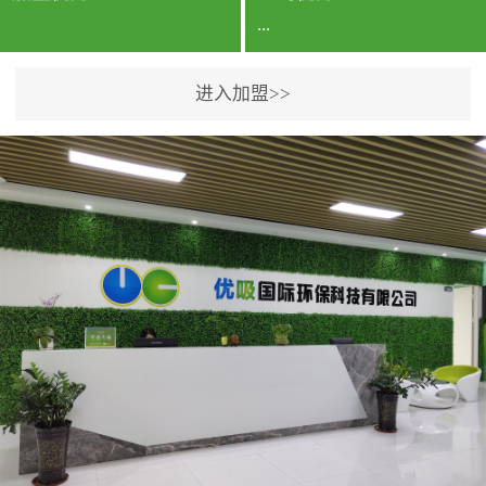
...
进入加盟>>
公司实力香港企业公司、
专利保护优势、双甲资质
企业（“室内环境净化治理
甲级施工资质”“室内环境
污染治理资质等级证
书”）、拥有多名高级《环
境工程高级工程师》室内
空气治理资格认证的治理
人员、掌握室内空气净化
治理实用技术和五项专利
技术、八项计算机软件著
作权登记证书等。研发实
力公司研发团队位于香港