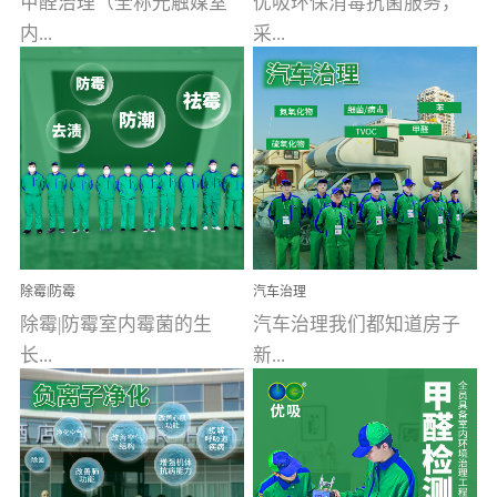
甲醛治理（全称光触媒室
优吸环保消毒抗菌服务，
内...
采...
空气污染净化治理）工业
用行业公认奥维牌消毒
文明的进步，创造了多姿
液，具备杀死人体冠状病
多彩的家居产品和生活情
毒的功效，杀菌率
调，但也带来了以甲醛为
99.99%。相对于传统消毒
首的室内...
液来说，无...
除霉|防霉
汽车治理
除霉|防霉室内霉菌的生
汽车治理我们都知道房子
长...
新...
受温度、湿度、基质养
装修完会有甲醛，其实汽
分、通风四个条件影响，
车的甲醛超标问题更为严