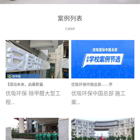
湾仔，有一支拥有高素质
高技能的团队。汇聚了众
案例列表
多的行业专家学者，攻克
case
了众多行业技术难题，并
取得了多项产品技术专利
和多项国家版权局著作
权，获得高新技术企业称
号。生产优势自主生产自
给自足，优吸公司于2015
【绿动未来，启幕新篇
优吸环保中国总部——学
在广州番禺区成功建立产
章】优吸环保中标深圳安
校施工案例(节选)
优吸环保·除甲醛大型工
优吸环保中国总部 施工
品线生产基地，工厂拥有
居乐寓，超大型工装室内
空气治理项目顺利启航，
程...
案...
自动化生产设备和成熟的
匠心筑就健康空间！
生产制作工艺流程。严格
选择源头源材料、严控产
案例【深圳安居乐寓】室
例(学校工装节选)广州南沙
品质量，我们每一批的生
内空气治理项目深圳安居
小学(珠江湾校区)项目地
产产品都经过严格的质检