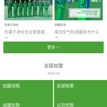
温暖潮湿、营养物质多、
重。汽车的空间范围小，
通风缓慢的空间最易滋生
配件、皮具、装饰多，这
大量霉菌的...
些都是汽...
负离子净化
甲醛检测
负离子净化无论是居家、
室内空气检测服务为什么
住...
选...
更多>>
宿、办公还是各类社会活
择上门检测?☑ 上门检测执
全国加盟
动，人类长时间停留的室
行国家规定的标准检测方
内空间都有整体消毒的需
法，空气采样量准确，检
Join Us
要。因为空间内人流携带
测结果可靠，远胜于其他
的、空气...
检测...
加盟流程
总部政策
加盟优势
公司优势