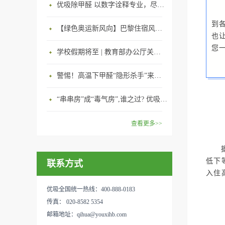
优吸除甲醛 以数字诠释专业，尽显除醛品牌实力！
到
【绿色奥运新风向】巴黎住宿风波：优吸环保共建健康绿色家居
也
您
学校假期将至 | 教育部办公厅关于加强学校新建校舍室内空气质量管理通知
警惕！高温下甲醛“隐形杀手”来袭，你的家安全吗？
“串串房”成“毒气房”,谁之过? 优吸守护呼吸健康11年专注室内空气治理！
查看更多>>
低下
联系方式
入住
优吸全国统一热线：400-888-0183
传真： 020-8582 5354
邮箱地址：qihua@youxihb.com