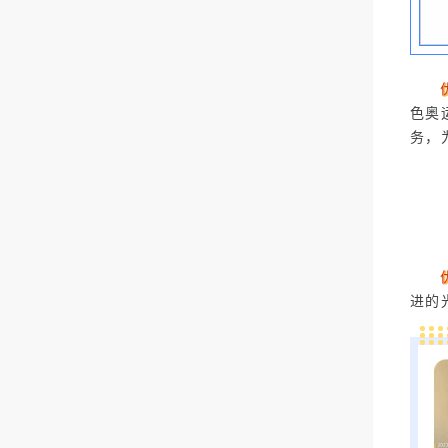
色奥
务，
进的