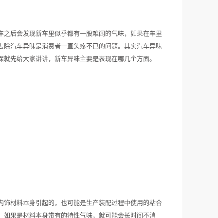
车之后会发现新车里似乎都有一股难闻的气味，如果在车里
去除汽车异味是消费者一直头疼不已的问题。其实汽车异味
保就先给大家讲讲，新车异味主要是表现在哪几个方面。
内饰材料本身引起的，也可能是生产装配过程中使用的粘合
。如果是材料本身带有的特性气味，就可能会长时间不消