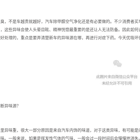
很臭，不是车越贵就越好，汽车除甲醛空气净化还是有必要做的。不少消费者买
了，这些异味会使人头晕目眩、精神恍惚最重要的是还让人无法防备。因此如何
较好处理的，重点是要弄清楚新车的异味源在哪，再进行对症下药。今天优吸环
诊断异味源？
车里异味重，很大一部分原因是来自汽车内饰的味道，对于这类异味，有可能是
气味。一般来说，如果是挥发性气体的气味，一般会过一段时间后会慢慢地消失