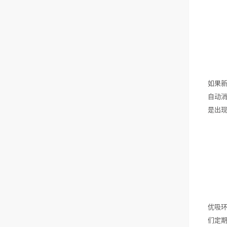
如果
自动
是出
优吸
们定