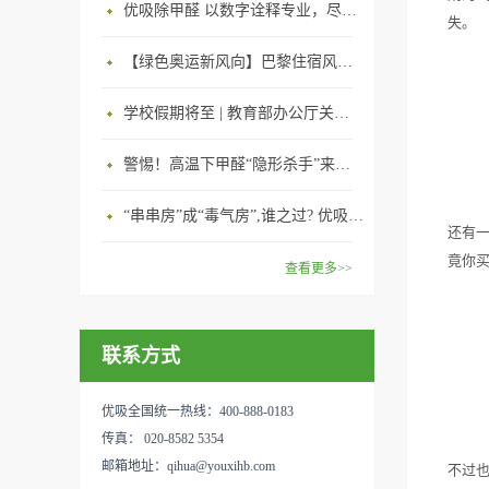
优吸除甲醛 以数字诠释专业，尽显除醛品牌实力！
失。
【绿色奥运新风向】巴黎住宿风波：优吸环保共建健康绿色家居
学校假期将至 | 教育部办公厅关于加强学校新建校舍室内空气质量管理通知
警惕！高温下甲醛“隐形杀手”来袭，你的家安全吗？
“串串房”成“毒气房”,谁之过? 优吸守护呼吸健康11年专注室内空气治理！
还有
竟你
查看更多>>
联系方式
优吸全国统一热线：400-888-0183
传真： 020-8582 5354
邮箱地址：qihua@youxihb.com
不过