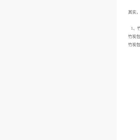
其实
1、竹
竹炭
竹炭