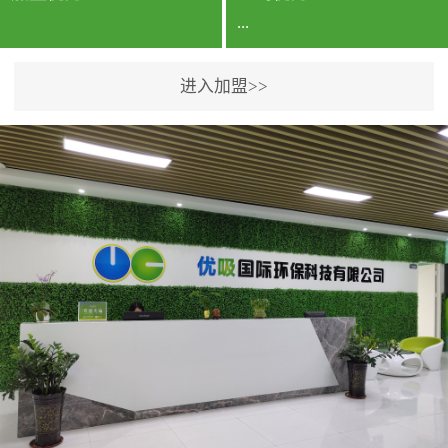
...
进入加盟>>
公司实力香港企业公司、
专利保护优势、双甲资质
企业（“室内环境净化治理
甲级施工资质”“室内环境
污染治理资质等级证
书”）、拥有多名高级《环
境工程高级工程师》室内
空气治理资格认证的治理
人员、掌握室内空气净化
治理实用技术和五项专利
技术、八项计算机软件著
作权登记证书等。研发实
力公司研发团队位于香港