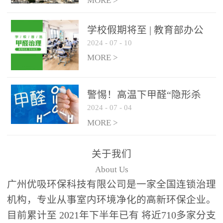
绿色家居
MORE >
学校假期将至 | 教育部办公
2024
-
07
-
10
厅关于加强学校新建校舍室
内空气质量管理通知
MORE >
警惕！高温下甲醛“隐形杀
2024
-
07
-
04
手”来袭，你的家安全吗？
MORE >
关于我们
About Us
广州优吸环保科技有限公司是一家全国连锁治理
机构，专业从事室内环境净化的高新环保企业。
目前累计至 2021年下半年已有 将近710多家分支