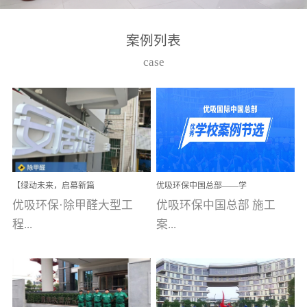
湾仔，有一支拥有高素质
高技能的团队。汇聚了众
案例列表
多的行业专家学者，攻克
case
了众多行业技术难题，并
取得了多项产品技术专利
和多项国家版权局著作
权，获得高新技术企业称
号。生产优势自主生产自
给自足，优吸公司于2015
【绿动未来，启幕新篇
优吸环保中国总部——学
在广州番禺区成功建立产
章】优吸环保中标深圳安
校施工案例(节选)
优吸环保·除甲醛大型工
优吸环保中国总部 施工
品线生产基地，工厂拥有
居乐寓，超大型工装室内
空气治理项目顺利启航，
程...
案...
自动化生产设备和成熟的
匠心筑就健康空间！
生产制作工艺流程。严格
选择源头源材料、严控产
案例【深圳安居乐寓】室
例(学校工装节选)广州南沙
品质量，我们每一批的生
内空气治理项目深圳安居
小学(珠江湾校区)项目地
产产品都经过严格的质检