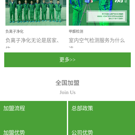
温暖潮湿、营养物质多、
重。汽车的空间范围小，
通风缓慢的空间最易滋生
配件、皮具、装饰多，这
大量霉菌的...
些都是汽...
负离子净化
甲醛检测
负离子净化无论是居家、
室内空气检测服务为什么
住...
选...
更多>>
宿、办公还是各类社会活
择上门检测?☑ 上门检测执
全国加盟
动，人类长时间停留的室
行国家规定的标准检测方
内空间都有整体消毒的需
法，空气采样量准确，检
Join Us
要。因为空间内人流携带
测结果可靠，远胜于其他
的、空气...
检测...
加盟流程
总部政策
加盟优势
公司优势