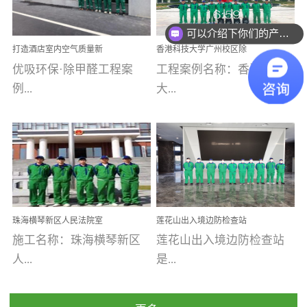
乐寓 深圳市安居乐寓
址：广州市南沙区海滨路
程序；生产车间为优吸总
可以介绍下你们的产品么
为深圳安居集团旗下城...
南沙珠江湾江门市蓬江区
部和全国分支机构生产光
你们是怎么收费的呢
打造酒店室内空气质量新
香港科技大学广州校区除
禾...
触媒、净醛王、祛味剂等
标杆——优吸环保·标杆之
甲醛项目圆满完成
优吸环保·除甲醛工程案
工程案例名称：香港科技
优吸系列产品，保质保量
作：东莞美豪雅致酒店室
内空气治理工程纪实
例...
大...
完成生产任务，确保全国
各分支机构的日常产品需
求。资质优势团队优势分
【东莞美豪雅致酒店】室
学广州校区室内空气治
支优势优吸环保是一棵正
内空气治理项目东莞美豪
理 工程案例地址：广
茁壮成长的树，只要我们
雅致酒店 东莞美豪雅
州南沙区·香港科技大学(广
人人都爱护她、珍惜她、
致酒店是为中高端人士...
州)校区 工程案...
她将越来越枝繁叶茂，终
珠海横琴新区人民法院室
莲花山出入境边防检查站
将会成为一棵参天大树！
内除甲醛空气治理项目
室内除甲醛空气治理项目
施工名称：珠海横琴新区
莲花山出入境边防检查站
优吸环保截止2020年拥有
人...
是...
全国600家网点分支机构。