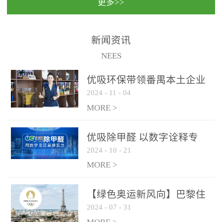
更多>>
民法院室内除甲醛空气治
国家通过设在对外开放口
理项目施工单位：优吸环
岸的出入境边防检查机关
保施工日期：2020年1月珠
（及各出入境边防检查
新闻资讯
海横琴新区人民法院，座
站），依法对出入境人
NEES
落...
员、交通工具...
优吸环保带领番禺本​土企业
2024
-
11
-
04
勇敢破局向“新”
MORE >
优吸除甲醛 以数字诠释专
2024
-
10
-
21
业，尽显除醛品牌实力！
MORE >
【绿色奥运新风向】巴黎住
2024
-
07
-
31
宿风波：优吸环保共建健康