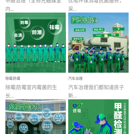
甲醛治理（全称光触媒室
优吸环保消毒抗菌服务，
内...
采...
空气污染净化治理）工业
用行业公认奥维牌消毒
文明的进步，创造了多姿
液，具备杀死人体冠状病
多彩的家居产品和生活情
毒的功效，杀菌率
调，但也带来了以甲醛为
99.99%。相对于传统消毒
首的室内...
液来说，无...
除霉|防霉
汽车治理
除霉|防霉室内霉菌的生
汽车治理我们都知道房子
长...
新...
受温度、湿度、基质养
装修完会有甲醛，其实汽
分、通风四个条件影响，
车的甲醛超标问题更为严