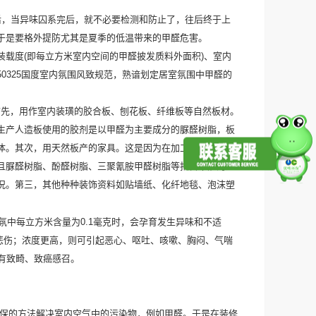
后，当异味囚系完后，就不必要检测和防止了，往后终于上
于是要格外提防尤其是夏季的低温带来的甲醛危害。
装载度
(
即每立方米室内空间的甲醛披发质料外面积
)
、室内
50325
国度室内氛围风致规范，熟谙划定居室氛围中甲醛的
首先，用作室内装璜的胶合板、刨花板、纤维板等自然板材。
生产人造板使用的胶剂是以甲醛为主要成分的脲醛树脂，板
体。其次，用天然板产的家具。这是因为在加工天然板材时
且脲醛树脂、酚醛树脂、三聚氰胺甲醛树脂等扣留甲醛的过
况。第三，其他种种装饰资料如贴墙纸、化纤地毯、泡沫塑
氛中每立方米含量为
0.1
毫克时，会孕育发生异味和不适
悲伤；浓度更高，则可引起恶心、呕吐、咳嗽、胸闷、气喘
有致畸、致癌感召。
保的方法解决室内空气中的污染物，例如甲醛。于是在装修