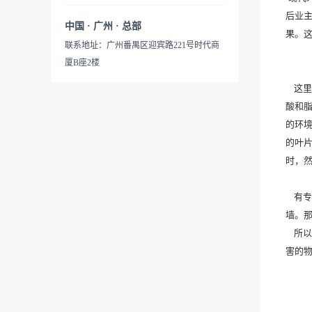
后业
中国 · 广州 · 总部
果。
联系地址：广州番禺区迎宾路221号时代商
厦B座2楼
这里
酸和
的环
的叶
时，
有专
墙。
所以
害的