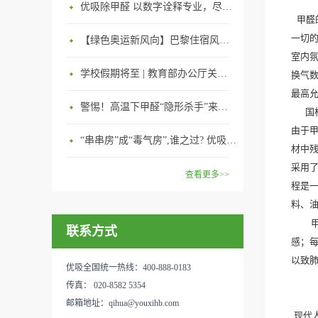
优吸除甲醛 以数字诠释专业，尽显除醛品牌实力！
甲醛
一切
【绿色奥运新风向】巴黎住宿风波：优吸环保共建健康绿色家居
室内
学校假期将至 | 教育部办公厅关于加强学校新建校舍室内空气质量管理通知
换气
最高
警惕！高温下甲醛“隐形杀手”来袭，你的家安全吗？
国
由于
“串串房”成“毒气房”,谁之过? 优吸守护呼吸健康11年专注室内空气治理！
材中
采用
查看更多>>
程是
料、
联系方式
感；
以致
优吸全国统一热线：400-888-0183
传真： 020-8582 5354
邮箱地址：qihua@youxihb.com
现代