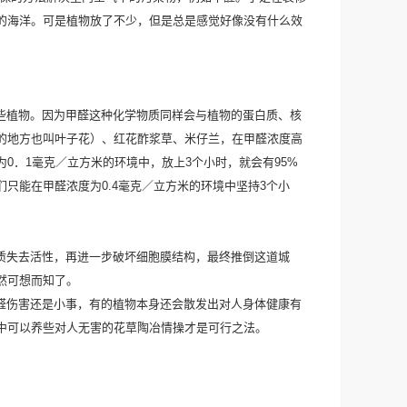
的海洋。可是植物放了不少，但是总是感觉好像没有什么效
些植物。因为甲醛这种化学物质同样会与植物的蛋白质、核
的地方也叫叶子花）、红花酢浆草、米仔兰，在甲醛浓度高
为
0
．
1
毫克／立方米的环境中，放上
3
个小时，就会有
95%
们只能在甲醛浓度为
0.4
毫克／立方米的环境中坚持
3
个小
质失去活性，再进一步破坏细胞膜结构，最终推倒这道城
然可想而知了。
醛伤害还是小事，有的植物本身还会散发出对人身体健康有
中可以养些对人无害的花草陶冶情操才是可行之法。