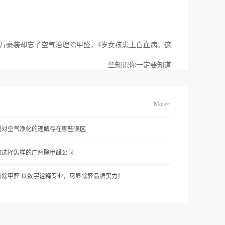
万豪装却忘了空气治理除甲醛，4岁女孩患上白血病。这
些知识你一定要知道
More>
们对空气净化的理解存在哪些误区
该选择怎样的广州除甲醛公司
吸除甲醛 以数字诠释专业，尽显除醛品牌实力！