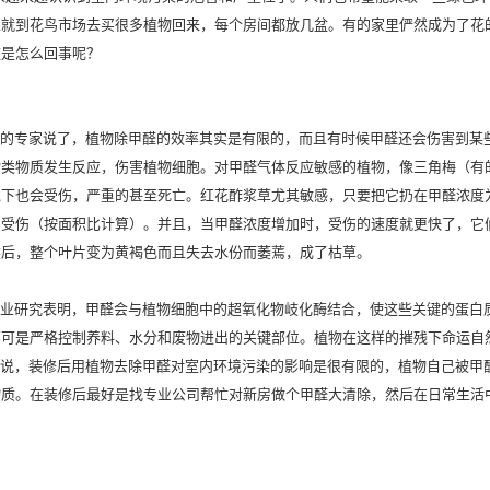
主就到花鸟市场去买很多植物回来，每个房间都放几盆。有的家里俨然成为了花
这是怎么回事呢？
的专家说了，植物除甲醛的效率其实是有限的，而且有时候甲醛还会伤害到某
脂类物质发生反应，伤害植物细胞。对甲醛气体反应敏感的植物，像三角梅（有
境下也会受伤，严重的甚至死亡。红花酢浆草尤其敏感，只要把它扔在甲醛浓度
片受伤（按面积比计算）。并且，当甲醛浓度增加时，受伤的速度就更快了，它
然后，整个叶片变为黄褐色而且失去水份而萎蔫，成了枯草。
业研究表明，甲醛会与植物细胞中的超氧化物岐化酶结合，使这些关键的蛋白
那可是严格控制养料、水分和废物进出的关键部位。植物在这样的摧残下命运自
说，装修后用植物去除甲醛对室内环境污染的影响是很有限的，植物自己被甲
物质。在装修后最好是找专业公司帮忙对新房做个甲醛大清除，然后在日常生活