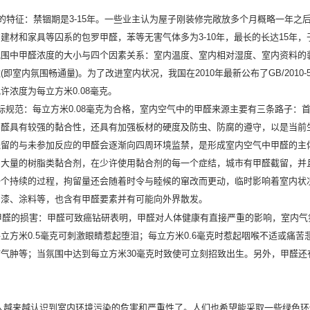
的特征：禁锢期是
3-15
年。一些业主认为屋子刚装修完敞放多个月概略一年之
的建材和家具等囚系的包罗甲醛，苯等无害气体多为
3-10
年，最长的长达
15
年，
氛围中甲醛浓度的大小与四个因素关系：室内温度、室内相对湿度、室内资料的
数
(
即室内氛围畅通量
)
。为了改进室内状况，我国在
2010
年最新公布了
GB/2010-
允许浓度为每立方米
0.08
毫克。
标规范：每立方米
0.08
毫克为合格，室内空气中的甲醛来源主要有三条路子：
甲醛具有较强的黏合性，还具有加强板材的硬度及防虫、防腐的遵守，以是当前
残留的与未参加反应的甲醛会逐渐向四周环境监禁，是形成室内空气中甲醛的主
了大量的树脂类黏合剂，在少许使用黏合剂的每一个症结，城市有甲醛截留，并
一个持续的过程，拘留量还会随着时令与睦候的窜改而更动，临时影响着室内状
油漆、涂料等，也含有甲醛要素并有可能向外界散发。
甲醛的损害：甲醛可致癌钻研表明，甲醛对人体健康有直接严重的影响，室内气
每立方米
0.5
毫克可刺激眼睛惹起堕泪；每立方米
0.6
毫克时惹起咽喉不适或痛苦
肺气肿等；当氛围中达到每立方米
30
毫克时致使可立刻招致出生。另外，甲醛还
人越来越认识到室内环境污染的危害和严重性了。人们也希望能采取一些绿色环