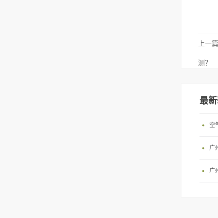
上一
测？
最新
空
广
广