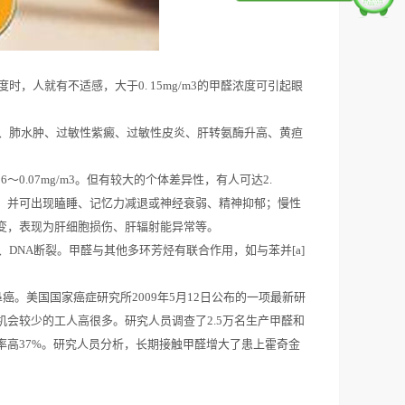
，人就有不适感，大于0. 15mg/m3的甲醛浓度可引起眼
、肺水肿、过敏性紫癜、过敏性皮炎、肝转氨酶升高、黄疸
.07mg/m3。但有较大的个体差异性，有人可达2.
低，并可出现瞌睡、记忆力减退或神经衰弱、精神抑郁；慢性
变，表现为肝细胞损伤、肝辐射能异常等。
NA断裂。甲醛与其他多环芳烃有联合作用，如与苯并[a]
癌。美国国家癌症研究所2009年5月12日公布的一项最新研
会较少的工人高很多。研究人员调查了2.5万名生产甲醛和
高37%。研究人员分析，长期接触甲醛增大了患上霍奇金