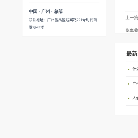
中国 · 广州 · 总部
上一
联系地址：广州番禺区迎宾路221号时代商
厦B座2楼
很重
最新
什
广
人