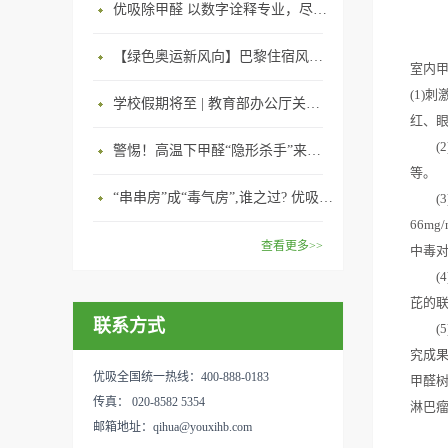
优吸除甲醛 以数字诠释专业，尽显除醛品牌实力！
【绿色奥运新风向】巴黎住宿风波：优吸环保共建健康绿色家居
室内
(1)
学校假期将至 | 教育部办公厅关于加强学校新建校舍室内空气质量管理通知
红、
(2
警惕！高温下甲醛“隐形杀手”来袭，你的家安全吗？
等。
“串串房”成“毒气房”,谁之过? 优吸守护呼吸健康11年专注室内空气治理！
(3)
66m
查看更多>>
中毒
(4)
芘的
联系方式
(5)
究成果
优吸全国统一热线：400-888-0183
甲醛树
传真： 020-8582 5354
淋巴
邮箱地址：qihua@youxihb.com