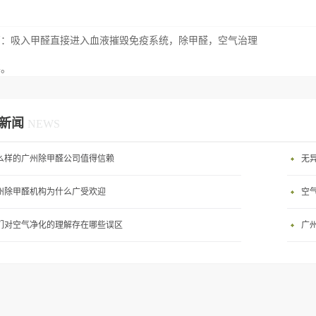
篇：
吸入甲醛直接进入血液摧毁免疫系统，除甲醛，空气治理
要。
新闻
NEWS
么样的广州除甲醛公司值得信赖
无
州除甲醛机构为什么广受欢迎
空
们对空气净化的理解存在哪些误区
广