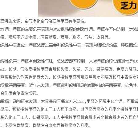
甲醛污染来源，空气净化空气治理除甲醛有重要性。
刺激作用：甲醛的主要危害表现为对皮肤粘膜的刺激作用。甲醛在室内达到一定浓度时
眼痒、咽喉不适或疼痛、声音嘶哑、喷嚏、胸闷、气喘、皮炎等。
)急性中毒反应：甲醛浓度过高会引起急性中毒，表现为咽喉烧灼痛、呼吸困难
慢性危害：甲醛有刺激性气味，低浓度即可嗅到，人对甲醛的嗅觉阈通常是0.06～0
g/m3。长期、低浓度接触甲醛会引起头痛、头晕、乏力、感觉障碍、免疫力降
对呼吸系统的危害也是巨大的，长期接触甲醛可引发呼吸功能障碍和肝中毒性病
导致基因突变：近年来发现，甲醛能引起哺乳动物细胞核的基因突变、染色体、D
联合作用会使毒性增强。
致癌：动物研究发现，大鼠暴露于每立方米15mg甲醛的环境中11个月，可致鼻
显示，频繁接触甲醛的化工厂工人死于血癌、淋巴癌等癌症的几率比接触甲醛机
脂的化工厂工人，结果发现，工人中接触甲醛机会最多者比机会最少者的死亡率
瘤、多发性骨髓瘤、骨髓性白血病等特殊癌症的几率。