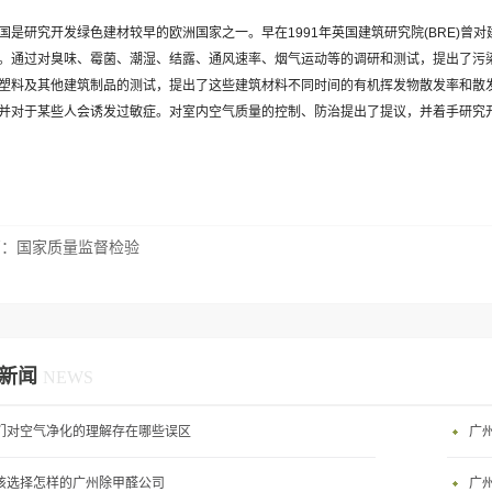
国是研究开发绿色建材较早的欧洲国家之一。早在1991年英国建筑研究院(BRE)
。通过对臭味、霉菌、潮湿、结露、通风速率、烟气运动等的调研和测试，提出了污
塑料及其他建筑制品的测试，提出了这些建筑材料不同时间的有机挥发物散发率和散发
并对于某些人会诱发过敏症。对室内空气质量的控制、防治提出了提议，并着手研究
篇：
国家质量监督检验
新闻
NEWS
们对空气净化的理解存在哪些误区
广
该选择怎样的广州除甲醛公司
广