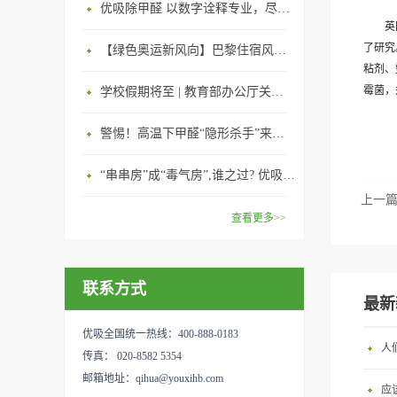
优吸除甲醛 以数字诠释专业，尽显除醛品牌实力！
英
了研究
【绿色奥运新风向】巴黎住宿风波：优吸环保共建健康绿色家居
粘剂、
霉菌，
学校假期将至 | 教育部办公厅关于加强学校新建校舍室内空气质量管理通知
警惕！高温下甲醛“隐形杀手”来袭，你的家安全吗？
“串串房”成“毒气房”,谁之过? 优吸守护呼吸健康11年专注室内空气治理！
上一
查看更多>>
联系方式
最新
优吸全国统一热线：400-888-0183
人
传真： 020-8582 5354
邮箱地址：qihua@youxihb.com
应