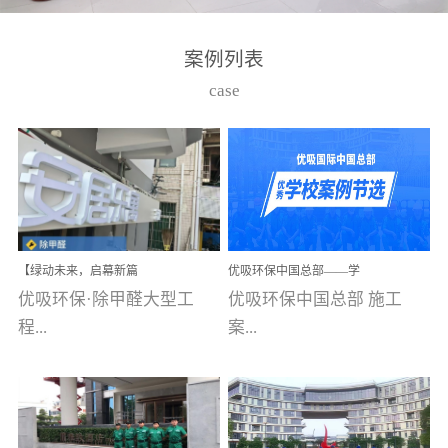
湾仔，有一支拥有高素质
高技能的团队。汇聚了众
案例列表
多的行业专家学者，攻克
case
了众多行业技术难题，并
取得了多项产品技术专利
和多项国家版权局著作
权，获得高新技术企业称
号。生产优势自主生产自
给自足，优吸公司于2015
【绿动未来，启幕新篇
优吸环保中国总部——学
在广州番禺区成功建立产
章】优吸环保中标深圳安
校施工案例(节选)
优吸环保·除甲醛大型工
优吸环保中国总部 施工
品线生产基地，工厂拥有
居乐寓，超大型工装室内
空气治理项目顺利启航，
程...
案...
自动化生产设备和成熟的
匠心筑就健康空间！
生产制作工艺流程。严格
选择源头源材料、严控产
案例【深圳安居乐寓】室
例(学校工装节选)广州南沙
品质量，我们每一批的生
内空气治理项目深圳安居
小学(珠江湾校区)项目地
产产品都经过严格的质检