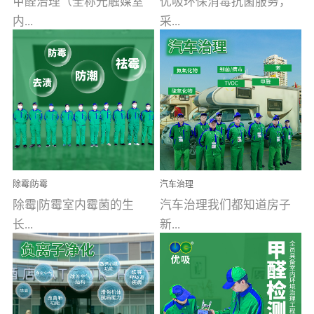
甲醛治理（全称光触媒室
优吸环保消毒抗菌服务，
内...
采...
空气污染净化治理）工业
用行业公认奥维牌消毒
文明的进步，创造了多姿
液，具备杀死人体冠状病
多彩的家居产品和生活情
毒的功效，杀菌率
调，但也带来了以甲醛为
99.99%。相对于传统消毒
首的室内...
液来说，无...
除霉|防霉
汽车治理
除霉|防霉室内霉菌的生
汽车治理我们都知道房子
长...
新...
受温度、湿度、基质养
装修完会有甲醛，其实汽
分、通风四个条件影响，
车的甲醛超标问题更为严