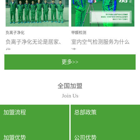
温暖潮湿、营养物质多、
重。汽车的空间范围小，
通风缓慢的空间最易滋生
配件、皮具、装饰多，这
大量霉菌的...
些都是汽...
负离子净化
甲醛检测
负离子净化无论是居家、
室内空气检测服务为什么
住...
选...
更多>>
宿、办公还是各类社会活
择上门检测?☑ 上门检测执
全国加盟
动，人类长时间停留的室
行国家规定的标准检测方
内空间都有整体消毒的需
法，空气采样量准确，检
Join Us
要。因为空间内人流携带
测结果可靠，远胜于其他
的、空气...
检测...
加盟流程
总部政策
加盟优势
公司优势