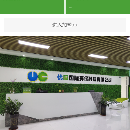
...
进入加盟>>
公司实力香港企业公司、
专利保护优势、双甲资质
企业（“室内环境净化治理
甲级施工资质”“室内环境
污染治理资质等级证
书”）、拥有多名高级《环
境工程高级工程师》室内
空气治理资格认证的治理
人员、掌握室内空气净化
治理实用技术和五项专利
技术、八项计算机软件著
作权登记证书等。研发实
力公司研发团队位于香港