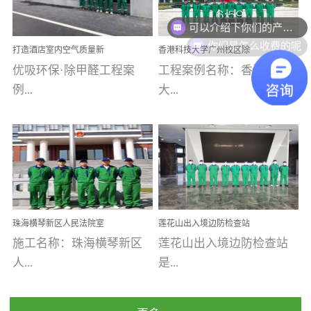
可以介绍下你们的产品么
乐寓 深圳市安居乐寓
址：广州市南沙区海滨路
程序；生产车间为优吸总
为深圳安居集团旗下城...
南沙珠江湾江门市蓬江区
你们是怎么收费的呢
部和全国分支机构生产光
打造酒店室内空气质量新
香港科技大学广州校区除
禾...
触媒、净醛王、祛味剂等
标杆——优吸环保·标杆之
甲醛项目圆满完成
优吸环保·除甲醛工程案
工程案例名称：香港科技
优吸系列产品，保质保量
作：东莞美豪雅致酒店室
内空气治理工程纪实
例...
大...
完成生产任务，确保全国
各分支机构的日常产品需
求。资质优势团队优势分
【东莞美豪雅致酒店】室
学广州校区室内空气治
支优势优吸环保是一棵正
内空气治理项目东莞美豪
理 工程案例地址：广
茁壮成长的树，只要我们
雅致酒店 东莞美豪雅
州南沙区·香港科技大学(广
人人都爱护她、珍惜她、
致酒店是为中高端人士...
州)校区 工程案...
她将越来越枝繁叶茂，终
珠海横琴新区人民法院室
莲花山出入境边防检查站
将会成为一棵参天大树！
内除甲醛空气治理项目
室内除甲醛空气治理项目
施工名称：珠海横琴新区
莲花山出入境边防检查站
优吸环保截止2020年拥有
人...
是...
全国600家网点分支机构。