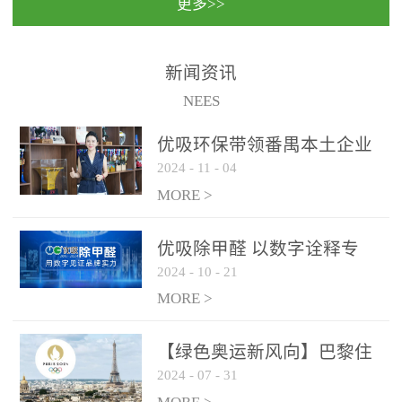
更多>>
民法院室内除甲醛空气治
国家通过设在对外开放口
理项目施工单位：优吸环
岸的出入境边防检查机关
保施工日期：2020年1月珠
（及各出入境边防检查
新闻资讯
海横琴新区人民法院，座
站），依法对出入境人
NEES
落...
员、交通工具...
优吸环保带领番禺本​土企业
2024
-
11
-
04
勇敢破局向“新”
MORE >
优吸除甲醛 以数字诠释专
2024
-
10
-
21
业，尽显除醛品牌实力！
MORE >
【绿色奥运新风向】巴黎住
2024
-
07
-
31
宿风波：优吸环保共建健康