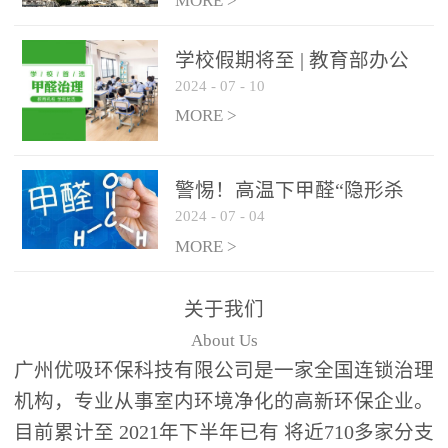
绿色家居
MORE >
学校假期将至 | 教育部办公
2024
-
07
-
10
厅关于加强学校新建校舍室
内空气质量管理通知
MORE >
警惕！高温下甲醛“隐形杀
2024
-
07
-
04
手”来袭，你的家安全吗？
MORE >
关于我们
About Us
广州优吸环保科技有限公司是一家全国连锁治理
机构，专业从事室内环境净化的高新环保企业。
目前累计至 2021年下半年已有 将近710多家分支