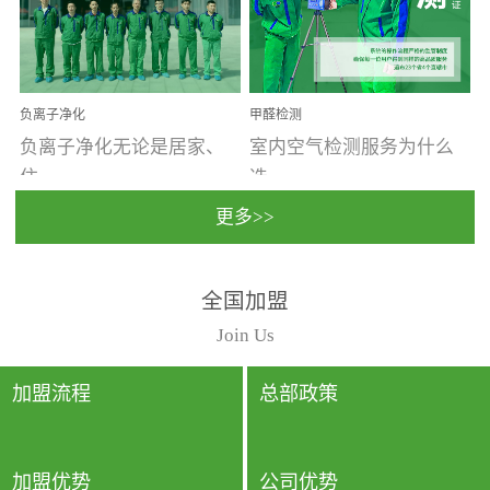
温暖潮湿、营养物质多、
重。汽车的空间范围小，
通风缓慢的空间最易滋生
配件、皮具、装饰多，这
大量霉菌的...
些都是汽...
负离子净化
甲醛检测
负离子净化无论是居家、
室内空气检测服务为什么
住...
选...
更多>>
宿、办公还是各类社会活
择上门检测?☑ 上门检测执
全国加盟
动，人类长时间停留的室
行国家规定的标准检测方
内空间都有整体消毒的需
法，空气采样量准确，检
Join Us
要。因为空间内人流携带
测结果可靠，远胜于其他
的、空气...
检测...
加盟流程
总部政策
加盟优势
公司优势