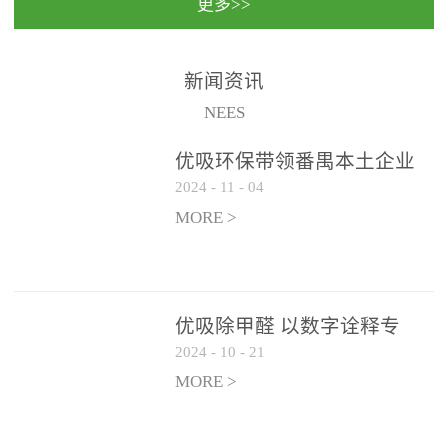
更多>>
民法院室内除甲醛空气治
国家通过设在对外开放口
理项目施工单位：优吸环
岸的出入境边防检查机关
保施工日期：2020年1月珠
（及各出入境边防检查
新闻资讯
海横琴新区人民法院，座
站），依法对出入境人
NEES
落...
员、交通工具...
优吸环保带领番禺本​土企业
2024
-
11
-
04
勇敢破局向“新”
MORE >
优吸除甲醛 以数字诠释专
2024
-
10
-
21
业，尽显除醛品牌实力！
MORE >