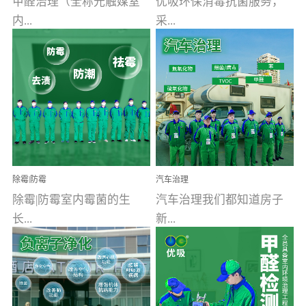
甲醛治理（全称光触媒室
优吸环保消毒抗菌服务，
内...
采...
空气污染净化治理）工业
用行业公认奥维牌消毒
文明的进步，创造了多姿
液，具备杀死人体冠状病
多彩的家居产品和生活情
毒的功效，杀菌率
调，但也带来了以甲醛为
99.99%。相对于传统消毒
首的室内...
液来说，无...
除霉|防霉
汽车治理
除霉|防霉室内霉菌的生
汽车治理我们都知道房子
长...
新...
受温度、湿度、基质养
装修完会有甲醛，其实汽
分、通风四个条件影响，
车的甲醛超标问题更为严