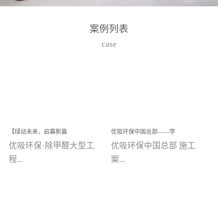
湾仔，有一支拥有高素质
高技能的团队。汇聚了众
案例列表
多的行业专家学者，攻克
case
了众多行业技术难题，并
取得了多项产品技术专利
和多项国家版权局著作
权，获得高新技术企业称
号。生产优势自主生产自
给自足，优吸公司于2015
【绿动未来，启幕新篇
优吸环保中国总部——学
在广州番禺区成功建立产
章】优吸环保中标深圳安
校施工案例(节选)
优吸环保·除甲醛大型工
优吸环保中国总部 施工
品线生产基地，工厂拥有
居乐寓，超大型工装室内
空气治理项目顺利启航，
程...
案...
自动化生产设备和成熟的
匠心筑就健康空间！
生产制作工艺流程。严格
选择源头源材料、严控产
案例【深圳安居乐寓】室
例(学校工装节选)广州南沙
品质量，我们每一批的生
内空气治理项目深圳安居
小学(珠江湾校区)项目地
产产品都经过严格的质检