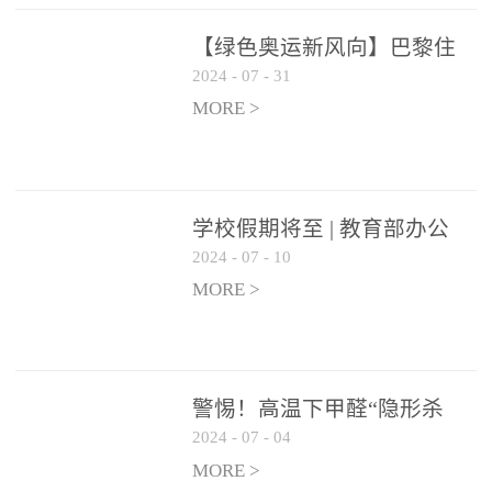
【绿色奥运新风向】巴黎住
2024
-
07
-
31
宿风波：优吸环保共建健康
绿色家居
MORE >
学校假期将至 | 教育部办公
2024
-
07
-
10
厅关于加强学校新建校舍室
内空气质量管理通知
MORE >
警惕！高温下甲醛“隐形杀
2024
-
07
-
04
手”来袭，你的家安全吗？
MORE >