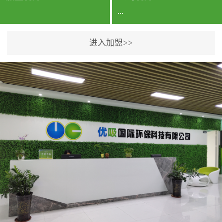
...
进入加盟>>
公司实力香港企业公司、
专利保护优势、双甲资质
企业（“室内环境净化治理
甲级施工资质”“室内环境
污染治理资质等级证
书”）、拥有多名高级《环
境工程高级工程师》室内
空气治理资格认证的治理
人员、掌握室内空气净化
治理实用技术和五项专利
技术、八项计算机软件著
作权登记证书等。研发实
力公司研发团队位于香港