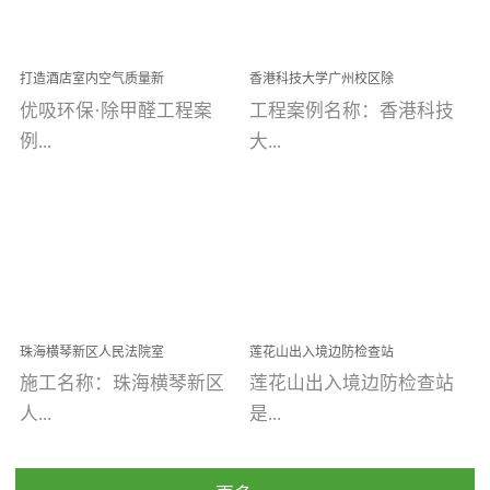
乐寓 深圳市安居乐寓
址：广州市南沙区海滨路
程序；生产车间为优吸总
为深圳安居集团旗下城...
南沙珠江湾江门市蓬江区
部和全国分支机构生产光
打造酒店室内空气质量新
香港科技大学广州校区除
禾...
触媒、净醛王、祛味剂等
标杆——优吸环保·标杆之
甲醛项目圆满完成
优吸环保·除甲醛工程案
工程案例名称：香港科技
优吸系列产品，保质保量
作：东莞美豪雅致酒店室
内空气治理工程纪实
例...
大...
完成生产任务，确保全国
各分支机构的日常产品需
求。资质优势团队优势分
【东莞美豪雅致酒店】室
学广州校区室内空气治
支优势优吸环保是一棵正
内空气治理项目东莞美豪
理 工程案例地址：广
茁壮成长的树，只要我们
雅致酒店 东莞美豪雅
州南沙区·香港科技大学(广
人人都爱护她、珍惜她、
致酒店是为中高端人士...
州)校区 工程案...
她将越来越枝繁叶茂，终
珠海横琴新区人民法院室
莲花山出入境边防检查站
将会成为一棵参天大树！
内除甲醛空气治理项目
室内除甲醛空气治理项目
施工名称：珠海横琴新区
莲花山出入境边防检查站
优吸环保截止2020年拥有
人...
是...
全国600家网点分支机构。