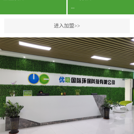
...
进入加盟>>
公司实力香港企业公司、
专利保护优势、双甲资质
企业（“室内环境净化治理
甲级施工资质”“室内环境
污染治理资质等级证
书”）、拥有多名高级《环
境工程高级工程师》室内
空气治理资格认证的治理
人员、掌握室内空气净化
治理实用技术和五项专利
技术、八项计算机软件著
作权登记证书等。研发实
力公司研发团队位于香港