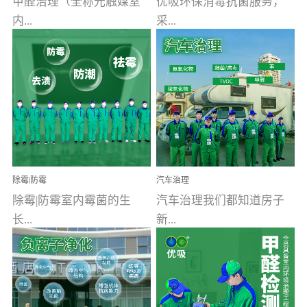
甲醛治理（全称光触媒室
优吸环保消毒抗菌服务，
内...
采...
空气污染净化治理）工业
用行业公认奥维牌消毒
文明的进步，创造了多姿
液，具备杀死人体冠状病
多彩的家居产品和生活情
毒的功效，杀菌率
调，但也带来了以甲醛为
99.99%。相对于传统消毒
首的室内...
液来说，无...
除霉|防霉
汽车治理
除霉|防霉室内霉菌的生
汽车治理我们都知道房子
长...
新...
受温度、湿度、基质养
装修完会有甲醛，其实汽
分、通风四个条件影响，
车的甲醛超标问题更为严