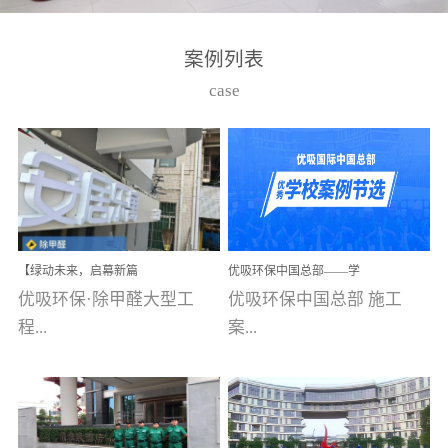
湾仔，有一支拥有高素质
高技能的团队。汇聚了众
案例列表
多的行业专家学者，攻克
case
了众多行业技术难题，并
取得了多项产品技术专利
和多项国家版权局著作
权，获得高新技术企业称
号。生产优势自主生产自
给自足，优吸公司于2015
【绿动未来，启幕新篇
优吸环保中国总部——学
在广州番禺区成功建立产
章】优吸环保中标深圳安
校施工案例(节选)
优吸环保·除甲醛大型工
优吸环保中国总部 施工
品线生产基地，工厂拥有
居乐寓，超大型工装室内
空气治理项目顺利启航，
程...
案...
自动化生产设备和成熟的
匠心筑就健康空间！
生产制作工艺流程。严格
选择源头源材料、严控产
案例【深圳安居乐寓】室
例(学校工装节选)广州南沙
品质量，我们每一批的生
内空气治理项目深圳安居
小学(珠江湾校区)项目地
产产品都经过严格的质检