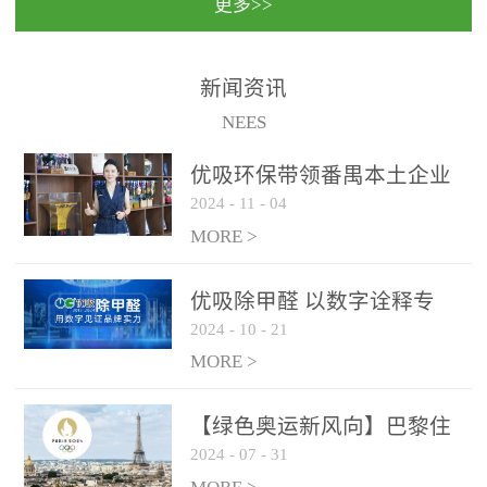
更多>>
民法院室内除甲醛空气治
国家通过设在对外开放口
理项目施工单位：优吸环
岸的出入境边防检查机关
保施工日期：2020年1月珠
（及各出入境边防检查
新闻资讯
海横琴新区人民法院，座
站），依法对出入境人
NEES
落...
员、交通工具...
优吸环保带领番禺本​土企业
2024
-
11
-
04
勇敢破局向“新”
MORE >
优吸除甲醛 以数字诠释专
2024
-
10
-
21
业，尽显除醛品牌实力！
MORE >
【绿色奥运新风向】巴黎住
2024
-
07
-
31
宿风波：优吸环保共建健康