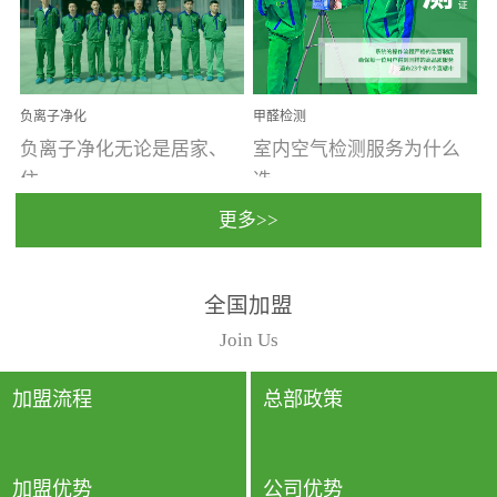
温暖潮湿、营养物质多、
重。汽车的空间范围小，
通风缓慢的空间最易滋生
配件、皮具、装饰多，这
大量霉菌的...
些都是汽...
负离子净化
甲醛检测
负离子净化无论是居家、
室内空气检测服务为什么
住...
选...
更多>>
宿、办公还是各类社会活
择上门检测?☑ 上门检测执
全国加盟
动，人类长时间停留的室
行国家规定的标准检测方
内空间都有整体消毒的需
法，空气采样量准确，检
Join Us
要。因为空间内人流携带
测结果可靠，远胜于其他
的、空气...
检测...
加盟流程
总部政策
加盟优势
公司优势