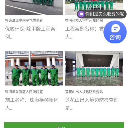
乐寓 深圳市安居乐寓
址：广州市南沙区海滨路
程序；生产车间为优吸总
你们是怎么收费的呢
为深圳安居集团旗下城...
南沙珠江湾江门市蓬江区
部和全国分支机构生产光
现在有优惠活动吗
打造酒店室内空气质量新
香港科技大学广州校区除
禾...
触媒、净醛王、祛味剂等
标杆——优吸环保·标杆之
甲醛项目圆满完成
优吸环保·除甲醛工程案
工程案例名称：香港科技
优吸系列产品，保质保量
作：东莞美豪雅致酒店室
内空气治理工程纪实
例...
大...
完成生产任务，确保全国
各分支机构的日常产品需
求。资质优势团队优势分
【东莞美豪雅致酒店】室
学广州校区室内空气治
支优势优吸环保是一棵正
内空气治理项目东莞美豪
理 工程案例地址：广
茁壮成长的树，只要我们
雅致酒店 东莞美豪雅
州南沙区·香港科技大学(广
人人都爱护她、珍惜她、
致酒店是为中高端人士...
州)校区 工程案...
她将越来越枝繁叶茂，终
珠海横琴新区人民法院室
莲花山出入境边防检查站
将会成为一棵参天大树！
内除甲醛空气治理项目
室内除甲醛空气治理项目
施工名称：珠海横琴新区
莲花山出入境边防检查站
优吸环保截止2020年拥有
人...
是...
全国600家网点分支机构。