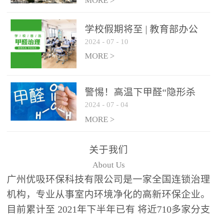
绿色家居
MORE >
学校假期将至 | 教育部办公
2024
-
07
-
10
厅关于加强学校新建校舍室
内空气质量管理通知
MORE >
警惕！高温下甲醛“隐形杀
2024
-
07
-
04
手”来袭，你的家安全吗？
MORE >
关于我们
About Us
广州优吸环保科技有限公司是一家全国连锁治理
机构，专业从事室内环境净化的高新环保企业。
目前累计至 2021年下半年已有 将近710多家分支