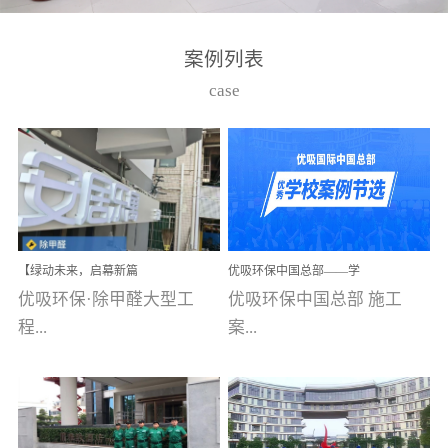
湾仔，有一支拥有高素质
高技能的团队。汇聚了众
案例列表
多的行业专家学者，攻克
case
了众多行业技术难题，并
取得了多项产品技术专利
和多项国家版权局著作
权，获得高新技术企业称
号。生产优势自主生产自
给自足，优吸公司于2015
【绿动未来，启幕新篇
优吸环保中国总部——学
在广州番禺区成功建立产
章】优吸环保中标深圳安
校施工案例(节选)
优吸环保·除甲醛大型工
优吸环保中国总部 施工
品线生产基地，工厂拥有
居乐寓，超大型工装室内
空气治理项目顺利启航，
程...
案...
自动化生产设备和成熟的
匠心筑就健康空间！
生产制作工艺流程。严格
选择源头源材料、严控产
案例【深圳安居乐寓】室
例(学校工装节选)广州南沙
品质量，我们每一批的生
内空气治理项目深圳安居
小学(珠江湾校区)项目地
产产品都经过严格的质检