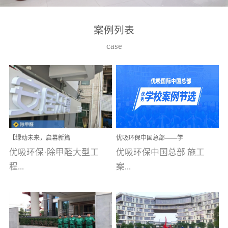
湾仔，有一支拥有高素质
高技能的团队。汇聚了众
案例列表
多的行业专家学者，攻克
case
了众多行业技术难题，并
取得了多项产品技术专利
和多项国家版权局著作
权，获得高新技术企业称
号。生产优势自主生产自
给自足，优吸公司于2015
【绿动未来，启幕新篇
优吸环保中国总部——学
在广州番禺区成功建立产
章】优吸环保中标深圳安
校施工案例(节选)
优吸环保·除甲醛大型工
优吸环保中国总部 施工
品线生产基地，工厂拥有
居乐寓，超大型工装室内
空气治理项目顺利启航，
程...
案...
自动化生产设备和成熟的
匠心筑就健康空间！
生产制作工艺流程。严格
选择源头源材料、严控产
案例【深圳安居乐寓】室
例(学校工装节选)广州南沙
品质量，我们每一批的生
内空气治理项目深圳安居
小学(珠江湾校区)项目地
产产品都经过严格的质检