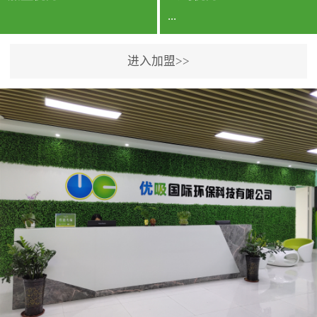
...
进入加盟>>
公司实力香港企业公司、
专利保护优势、双甲资质
企业（“室内环境净化治理
甲级施工资质”“室内环境
污染治理资质等级证
书”）、拥有多名高级《环
境工程高级工程师》室内
空气治理资格认证的治理
人员、掌握室内空气净化
治理实用技术和五项专利
技术、八项计算机软件著
作权登记证书等。研发实
力公司研发团队位于香港