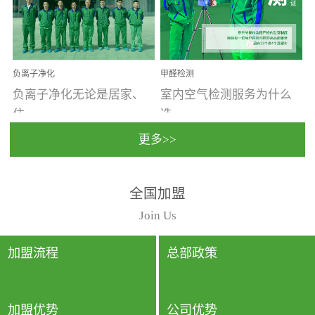
温暖潮湿、营养物质多、
重。汽车的空间范围小，
通风缓慢的空间最易滋生
配件、皮具、装饰多，这
大量霉菌的...
些都是汽...
负离子净化
甲醛检测
负离子净化无论是居家、
室内空气检测服务为什么
住...
选...
更多>>
宿、办公还是各类社会活
择上门检测?☑ 上门检测执
全国加盟
动，人类长时间停留的室
行国家规定的标准检测方
内空间都有整体消毒的需
法，空气采样量准确，检
Join Us
要。因为空间内人流携带
测结果可靠，远胜于其他
的、空气...
检测...
加盟流程
总部政策
加盟优势
公司优势