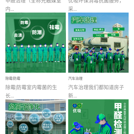
甲醛治理（全称光触媒室
优吸环保消毒抗菌服务，
内...
采...
空气污染净化治理）工业
用行业公认奥维牌消毒
文明的进步，创造了多姿
液，具备杀死人体冠状病
多彩的家居产品和生活情
毒的功效，杀菌率
调，但也带来了以甲醛为
99.99%。相对于传统消毒
首的室内...
液来说，无...
除霉|防霉
汽车治理
除霉|防霉室内霉菌的生
汽车治理我们都知道房子
长...
新...
受温度、湿度、基质养
装修完会有甲醛，其实汽
分、通风四个条件影响，
车的甲醛超标问题更为严