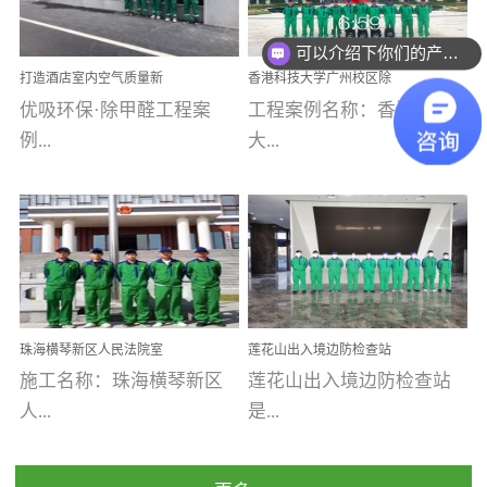
乐寓 深圳市安居乐寓
址：广州市南沙区海滨路
程序；生产车间为优吸总
为深圳安居集团旗下城...
南沙珠江湾江门市蓬江区
可以介绍下你们的产品么
部和全国分支机构生产光
打造酒店室内空气质量新
香港科技大学广州校区除
禾...
触媒、净醛王、祛味剂等
标杆——优吸环保·标杆之
甲醛项目圆满完成
优吸环保·除甲醛工程案
工程案例名称：香港科技
优吸系列产品，保质保量
作：东莞美豪雅致酒店室
内空气治理工程纪实
例...
大...
完成生产任务，确保全国
各分支机构的日常产品需
求。资质优势团队优势分
【东莞美豪雅致酒店】室
学广州校区室内空气治
支优势优吸环保是一棵正
内空气治理项目东莞美豪
理 工程案例地址：广
茁壮成长的树，只要我们
雅致酒店 东莞美豪雅
州南沙区·香港科技大学(广
人人都爱护她、珍惜她、
致酒店是为中高端人士...
州)校区 工程案...
她将越来越枝繁叶茂，终
珠海横琴新区人民法院室
莲花山出入境边防检查站
将会成为一棵参天大树！
内除甲醛空气治理项目
室内除甲醛空气治理项目
施工名称：珠海横琴新区
莲花山出入境边防检查站
优吸环保截止2020年拥有
人...
是...
全国600家网点分支机构。