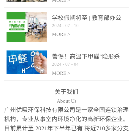
绿色家居
MORE >
学校假期将至 | 教育部办公
2024
-
07
-
10
厅关于加强学校新建校舍室
内空气质量管理通知
MORE >
警惕！高温下甲醛“隐形杀
2024
-
07
-
04
手”来袭，你的家安全吗？
MORE >
关于我们
About Us
广州优吸环保科技有限公司是一家全国连锁治理
机构，专业从事室内环境净化的高新环保企业。
目前累计至 2021年下半年已有 将近710多家分支