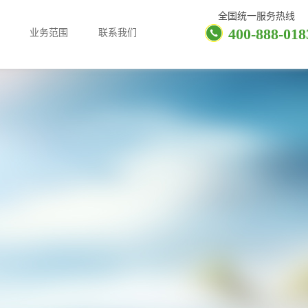
全国统一服务热线
400-888-018
业务范围
联系我们