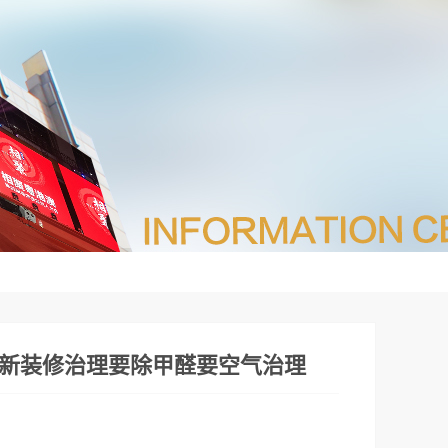
庭新装修治理要除甲醛要空气治理