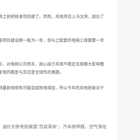
之前把核准项目建了。然而，风电项目上马太快，超出了
项目建设期一般为一年，但与之配套的电网工程需要一年
，对电网公司而言，担心由于风电不稳定且规模大影响整
发电的稳定与否还是全球性的难题。
量剧增很有可能造成限电增加，所以今年的风电抢装对于
：
油价大跌考验美国“页岩革命”，汽车除甲醛，空气净化