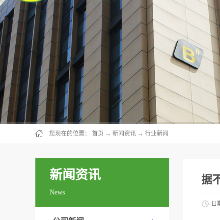
您现在的位置：
首页
→
新闻资讯
→
行业新闻
新闻资讯
据
News
日