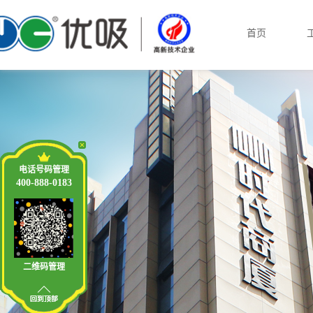
首页
电话号码管理
400-888-0183
二维码管理