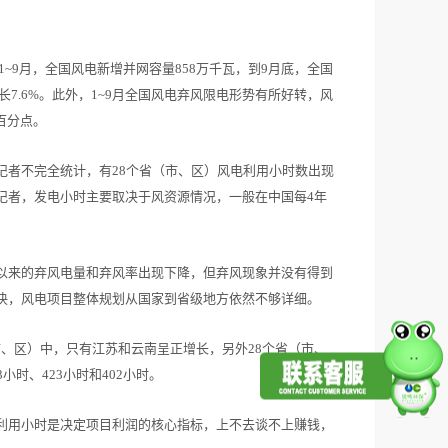
~9月，全国风电新增并网容量858万千瓦，到9月底，全国
长7.6%。此外，1~9月全国风电弃风限电形势有所好转，风
个百分点。
者不完全统计，有28个省（市、区）风电利用小时数出现
记者，发电小时主要取决于风资源情况，一般在中国每4年
来的弃风电量和弃风率出现下降，但弃风现象并没有得到
决，风电项目整体规划从国家到省级地方依然不够详细。
市、区）中，只有江苏和云南呈正增长，另外28个省（市、
时、423小时和402小时。
用小时是决定项目利润的核心指标，上不去谈不上赚钱，