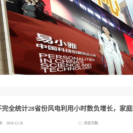
不完全统计28省份风电利用小时数负增长，​家
期：
2018-12-26
浏览次数: