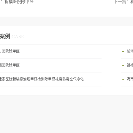
篇：
祈福医院除甲醛
下一篇：
案例
CASE
方医院除甲醛
前
福医院除甲醛
祈
睦家医院新装修治理甲醛检测除甲醛袪霉防霉空气净化
海