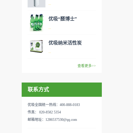
异味、甲醛之类的装修污染、
空气净化器是指能够吸附、分
...
细菌、过敏原等），可快速有
解或转化各种空气污染物（一
效去除挥发性有机物，有效提
般包括PM2.5、粉尘、花粉、
优吸“醛博士”
高空气清洁度的效果。主要功
异味、甲醛之类的装修污染、
空气净化器是指能够吸附、分
...
能：除甲醛/除异味/杀菌应用
细菌、过敏原等），可快速有
解或转化各种空气污染物（一
范围：家庭场所、办公室场
效去除挥发性有机物，有效提
般包括PM2.5、粉尘、花粉、
优吸纳米活性炭
所、使用方法：见产品说明手
高空气清洁度的效果。主要功
异味、甲醛之类的装修污染、
优吸环保的吉祥物是一只叫
...
册
能：除甲醛/除异味/杀菌应用
细菌、过敏原等），可快速有
“醛博士”的可爱青蛙，醛博士
范围：家庭场所、办公室场
效去除挥发性有机物，有效提
在甲醛领域是非常专业的一位
查看更多>>
所、使用方法：见产品说明手
高空气清洁度的效果。主要功
学者，对于甲醛的治理更是了
优吸纳米活性炭，是黑色粉末
册
能：除甲醛/除异味/杀菌应用
如指掌。家里放了“醛博士”可
状或块状、颗粒状、蜂窝状的
范围：家庭场所、办公室场
以辅助净化空气，醛博士一肚
联系方式
无定形碳，也有排列规整的晶
所、使用方法：见产品说明手
子的活性炭具有良好的吸附作
体碳。优吸活性炭具有较强的
册
用。放在车里不仅能装饰更能
吸附性，广泛应用于生产、生
优吸全国统一热线：400-888-0183
减轻车内的烟味或是其他异
活中。主要功能：吸附异味应
传真： 020-8582 5354
味，“醛博士”昭示着优吸在除
用范围：汽车、冰箱、食品
邮箱地址：1286537530@qq.com
甲醛方面的专业性和无可替代
柜、房间、鞋内等使用方法：
性。有博士的团队，才能更好