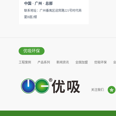
见产品说明手册产品类型：国
中国 · 广州 · 总部
的研发出治理甲醛的产品，而
产
联系地址：广州番禺区迎宾路221号时代商
我们的“醛博士”就担此重任。
厦B座2楼
主要功能：吸附异味应用范
围：室内、车内等使用方法：
见产品说明手册产品类型：国
产
优吸环保
工程案例
产品系列
新闻资讯
全国加盟
优吸环保
营销窗口
关注我们: