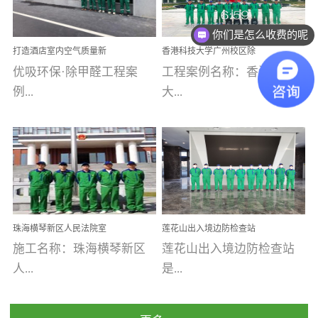
你们是怎么收费的呢
乐寓 深圳市安居乐寓
址：广州市南沙区海滨路
程序；生产车间为优吸总
为深圳安居集团旗下城...
南沙珠江湾江门市蓬江区
部和全国分支机构生产光
现在有优惠活动吗
打造酒店室内空气质量新
香港科技大学广州校区除
禾...
触媒、净醛王、祛味剂等
标杆——优吸环保·标杆之
甲醛项目圆满完成
优吸环保·除甲醛工程案
工程案例名称：香港科技
优吸系列产品，保质保量
作：东莞美豪雅致酒店室
内空气治理工程纪实
例...
大...
完成生产任务，确保全国
各分支机构的日常产品需
求。资质优势团队优势分
【东莞美豪雅致酒店】室
学广州校区室内空气治
支优势优吸环保是一棵正
内空气治理项目东莞美豪
理 工程案例地址：广
茁壮成长的树，只要我们
雅致酒店 东莞美豪雅
州南沙区·香港科技大学(广
人人都爱护她、珍惜她、
致酒店是为中高端人士...
州)校区 工程案...
她将越来越枝繁叶茂，终
珠海横琴新区人民法院室
莲花山出入境边防检查站
将会成为一棵参天大树！
内除甲醛空气治理项目
室内除甲醛空气治理项目
施工名称：珠海横琴新区
莲花山出入境边防检查站
优吸环保截止2020年拥有
人...
是...
全国600家网点分支机构。