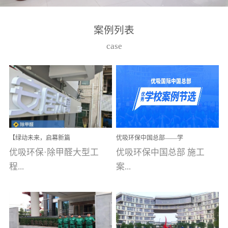
湾仔，有一支拥有高素质
高技能的团队。汇聚了众
案例列表
多的行业专家学者，攻克
case
了众多行业技术难题，并
取得了多项产品技术专利
和多项国家版权局著作
权，获得高新技术企业称
号。生产优势自主生产自
给自足，优吸公司于2015
【绿动未来，启幕新篇
优吸环保中国总部——学
在广州番禺区成功建立产
章】优吸环保中标深圳安
校施工案例(节选)
优吸环保·除甲醛大型工
优吸环保中国总部 施工
品线生产基地，工厂拥有
居乐寓，超大型工装室内
空气治理项目顺利启航，
程...
案...
自动化生产设备和成熟的
匠心筑就健康空间！
生产制作工艺流程。严格
选择源头源材料、严控产
案例【深圳安居乐寓】室
例(学校工装节选)广州南沙
品质量，我们每一批的生
内空气治理项目深圳安居
小学(珠江湾校区)项目地
产产品都经过严格的质检