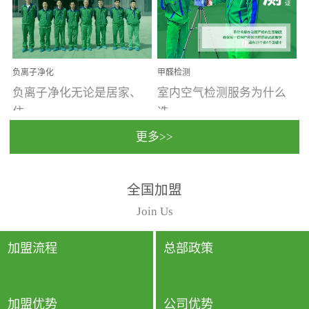
温暖潮湿、营养物质多、
重。汽车的空间范围小，
通风缓慢的空间最易滋生
配件、皮具、装饰多，这
大量霉菌的...
些都是汽...
负离子净化
甲醛检测
负离子净化无论是居家、
室内空气检测服务为什么
住...
选...
更多>>
宿、办公还是各类社会活
择上门检测?☑ 上门检测执
全国加盟
动，人类长时间停留的室
行国家规定的标准检测方
内空间都有整体消毒的需
法，空气采样量准确，检
Join Us
要。因为空间内人流携带
测结果可靠，远胜于其他
的、空气...
检测...
加盟流程
总部政策
加盟优势
公司优势