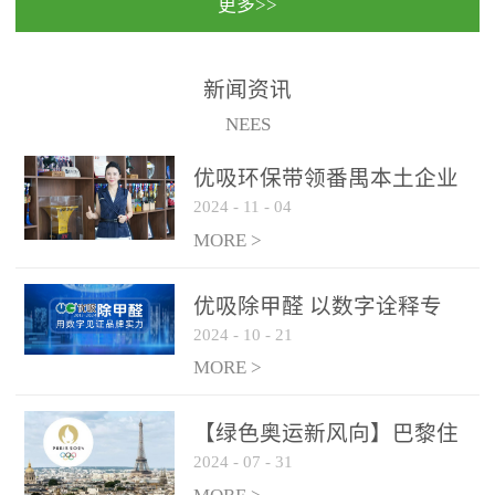
更多>>
民法院室内除甲醛空气治
国家通过设在对外开放口
理项目施工单位：优吸环
岸的出入境边防检查机关
保施工日期：2020年1月珠
（及各出入境边防检查
新闻资讯
海横琴新区人民法院，座
站），依法对出入境人
NEES
落...
员、交通工具...
优吸环保带领番禺本​土企业
2024
-
11
-
04
勇敢破局向“新”
MORE >
优吸除甲醛 以数字诠释专
2024
-
10
-
21
业，尽显除醛品牌实力！
MORE >
【绿色奥运新风向】巴黎住
2024
-
07
-
31
宿风波：优吸环保共建健康