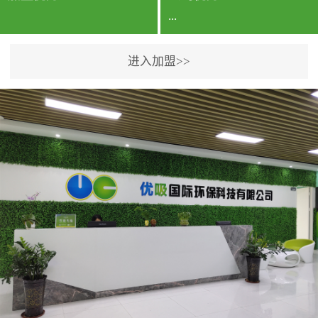
...
进入加盟>>
公司实力香港企业公司、
专利保护优势、双甲资质
企业（“室内环境净化治理
甲级施工资质”“室内环境
污染治理资质等级证
书”）、拥有多名高级《环
境工程高级工程师》室内
空气治理资格认证的治理
人员、掌握室内空气净化
治理实用技术和五项专利
技术、八项计算机软件著
作权登记证书等。研发实
力公司研发团队位于香港