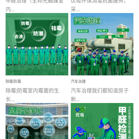
甲醛治理（全称光触媒室
优吸环保消毒抗菌服务，
内...
采...
空气污染净化治理）工业
用行业公认奥维牌消毒
文明的进步，创造了多姿
液，具备杀死人体冠状病
多彩的家居产品和生活情
毒的功效，杀菌率
调，但也带来了以甲醛为
99.99%。相对于传统消毒
首的室内...
液来说，无...
除霉|防霉
汽车治理
除霉|防霉室内霉菌的生
汽车治理我们都知道房子
长...
新...
受温度、湿度、基质养
装修完会有甲醛，其实汽
分、通风四个条件影响，
车的甲醛超标问题更为严