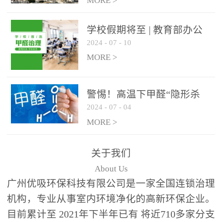
绿色家居
MORE >
学校假期将至 | 教育部办公
2024
-
07
-
10
厅关于加强学校新建校舍室
内空气质量管理通知
MORE >
警惕！高温下甲醛“隐形杀
2024
-
07
-
04
手”来袭，你的家安全吗？
MORE >
关于我们
About Us
广州优吸环保科技有限公司是一家全国连锁治理
机构，专业从事室内环境净化的高新环保企业。
目前累计至 2021年下半年已有 将近710多家分支