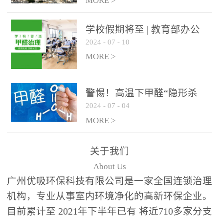
绿色家居
MORE >
学校假期将至 | 教育部办公
2024
-
07
-
10
厅关于加强学校新建校舍室
内空气质量管理通知
MORE >
警惕！高温下甲醛“隐形杀
2024
-
07
-
04
手”来袭，你的家安全吗？
MORE >
关于我们
About Us
广州优吸环保科技有限公司是一家全国连锁治理
机构，专业从事室内环境净化的高新环保企业。
目前累计至 2021年下半年已有 将近710多家分支