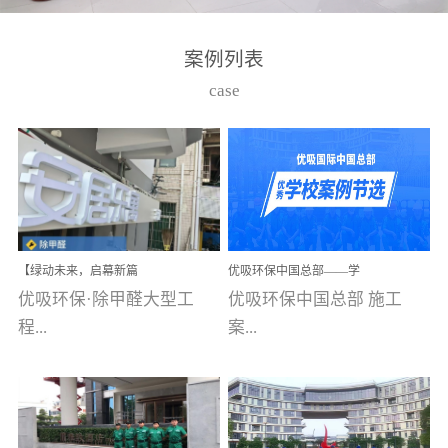
湾仔，有一支拥有高素质
高技能的团队。汇聚了众
案例列表
多的行业专家学者，攻克
case
了众多行业技术难题，并
取得了多项产品技术专利
和多项国家版权局著作
权，获得高新技术企业称
号。生产优势自主生产自
给自足，优吸公司于2015
【绿动未来，启幕新篇
优吸环保中国总部——学
在广州番禺区成功建立产
章】优吸环保中标深圳安
校施工案例(节选)
优吸环保·除甲醛大型工
优吸环保中国总部 施工
品线生产基地，工厂拥有
居乐寓，超大型工装室内
空气治理项目顺利启航，
程...
案...
自动化生产设备和成熟的
匠心筑就健康空间！
生产制作工艺流程。严格
选择源头源材料、严控产
案例【深圳安居乐寓】室
例(学校工装节选)广州南沙
品质量，我们每一批的生
内空气治理项目深圳安居
小学(珠江湾校区)项目地
产产品都经过严格的质检