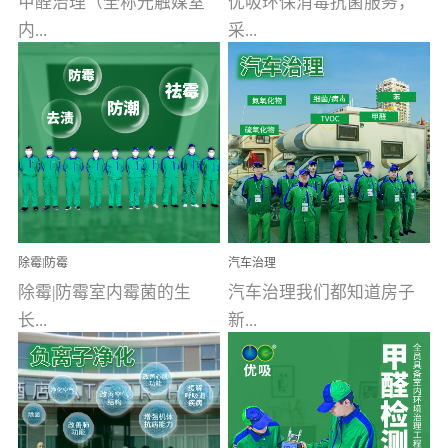
甲醛治理（全称光触媒室
优吸环保消毒抗菌服务，
内...
采...
空气污染净化治理）工业
用行业公认奥维牌消毒
文明的进步，创造了多姿
液，具备杀死人体冠状病
多彩的家居产品和生活情
毒的功效，杀菌率
调，但也带来了以甲醛为
99.99%。相对于传统消毒
首的室内...
液来说，无...
除霉|防霉
汽车治理
除霉|防霉室内霉菌的生
汽车治理我们都知道房子
长...
新...
受温度、湿度、基质养
装修完会有甲醛，其实汽
分、通风四个条件影响，
车的甲醛超标问题更为严