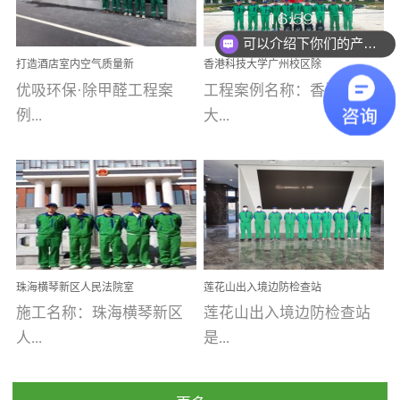
乐寓 深圳市安居乐寓
址：广州市南沙区海滨路
程序；生产车间为优吸总
为深圳安居集团旗下城...
南沙珠江湾江门市蓬江区
可以介绍下你们的产品么
部和全国分支机构生产光
打造酒店室内空气质量新
香港科技大学广州校区除
禾...
触媒、净醛王、祛味剂等
标杆——优吸环保·标杆之
甲醛项目圆满完成
优吸环保·除甲醛工程案
工程案例名称：香港科技
优吸系列产品，保质保量
作：东莞美豪雅致酒店室
内空气治理工程纪实
例...
大...
完成生产任务，确保全国
各分支机构的日常产品需
求。资质优势团队优势分
【东莞美豪雅致酒店】室
学广州校区室内空气治
支优势优吸环保是一棵正
内空气治理项目东莞美豪
理 工程案例地址：广
茁壮成长的树，只要我们
雅致酒店 东莞美豪雅
州南沙区·香港科技大学(广
人人都爱护她、珍惜她、
致酒店是为中高端人士...
州)校区 工程案...
她将越来越枝繁叶茂，终
珠海横琴新区人民法院室
莲花山出入境边防检查站
将会成为一棵参天大树！
内除甲醛空气治理项目
室内除甲醛空气治理项目
施工名称：珠海横琴新区
莲花山出入境边防检查站
优吸环保截止2020年拥有
人...
是...
全国600家网点分支机构。