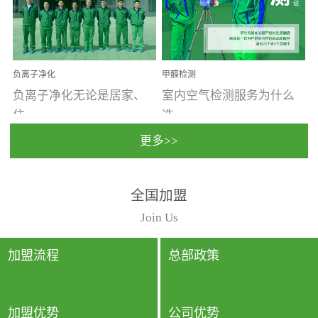
温暖潮湿、营养物质多、
重。汽车的空间范围小，
通风缓慢的空间最易滋生
配件、皮具、装饰多，这
大量霉菌的...
些都是汽...
负离子净化
甲醛检测
负离子净化无论是居家、
室内空气检测服务为什么
住...
选...
更多>>
宿、办公还是各类社会活
择上门检测?☑ 上门检测执
全国加盟
动，人类长时间停留的室
行国家规定的标准检测方
内空间都有整体消毒的需
法，空气采样量准确，检
Join Us
要。因为空间内人流携带
测结果可靠，远胜于其他
的、空气...
检测...
加盟流程
总部政策
加盟优势
公司优势