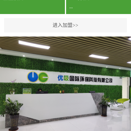
...
进入加盟>>
公司实力香港企业公司、
专利保护优势、双甲资质
企业（“室内环境净化治理
甲级施工资质”“室内环境
污染治理资质等级证
书”）、拥有多名高级《环
境工程高级工程师》室内
空气治理资格认证的治理
人员、掌握室内空气净化
治理实用技术和五项专利
技术、八项计算机软件著
作权登记证书等。研发实
力公司研发团队位于香港