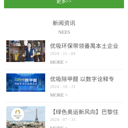
更多>>
民法院室内除甲醛空气治
国家通过设在对外开放口
理项目施工单位：优吸环
岸的出入境边防检查机关
保施工日期：2020年1月珠
（及各出入境边防检查
新闻资讯
海横琴新区人民法院，座
站），依法对出入境人
NEES
落...
员、交通工具...
优吸环保带领番禺本​土企业
2024
-
11
-
04
勇敢破局向“新”
MORE >
优吸除甲醛 以数字诠释专
2024
-
10
-
21
业，尽显除醛品牌实力！
MORE >
【绿色奥运新风向】巴黎住
2024
-
07
-
31
宿风波：优吸环保共建健康