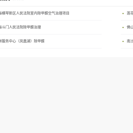
海横琴新区人民法院室内除甲醛空气治理项目
莲
海斗门人民法院除甲醛治理
佛
群服务中心（凤凰湖）除甲醛
南