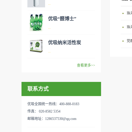
异味、甲醛之类的装修污染、
空气净化器是指能够吸附、分
...
细菌、过敏原等），可快速有
解或转化各种空气污染物（一
珠
效去除挥发性有机物，有效提
般包括PM2.5、粉尘、花粉、
优吸“醛博士”
高空气清洁度的效果。主要功
异味、甲醛之类的装修污染、
空气净化器是指能够吸附、分
珠
...
能：除甲醛/除异味/杀菌应用
细菌、过敏原等），可快速有
解或转化各种空气污染物（一
范围：家庭场所、办公室场
效去除挥发性有机物，有效提
般包括PM2.5、粉尘、花粉、
党
优吸纳米活性炭
所、使用方法：见产品说明手
高空气清洁度的效果。主要功
异味、甲醛之类的装修污染、
优吸环保的吉祥物是一只叫
...
册
能：除甲醛/除异味/杀菌应用
细菌、过敏原等），可快速有
“醛博士”的可爱青蛙，醛博士
范围：家庭场所、办公室场
效去除挥发性有机物，有效提
在甲醛领域是非常专业的一位
查看更多>>
所、使用方法：见产品说明手
高空气清洁度的效果。主要功
学者，对于甲醛的治理更是了
优吸纳米活性炭，是黑色粉末
册
能：除甲醛/除异味/杀菌应用
如指掌。家里放了“醛博士”可
状或块状、颗粒状、蜂窝状的
范围：家庭场所、办公室场
以辅助净化空气，醛博士一肚
联系方式
无定形碳，也有排列规整的晶
所、使用方法：见产品说明手
子的活性炭具有良好的吸附作
体碳。优吸活性炭具有较强的
册
用。放在车里不仅能装饰更能
吸附性，广泛应用于生产、生
优吸全国统一热线：400-888-0183
减轻车内的烟味或是其他异
活中。主要功能：吸附异味应
传真： 020-8582 5354
味，“醛博士”昭示着优吸在除
用范围：汽车、冰箱、食品
邮箱地址：1286537530@qq.com
甲醛方面的专业性和无可替代
柜、房间、鞋内等使用方法：
性。有博士的团队，才能更好