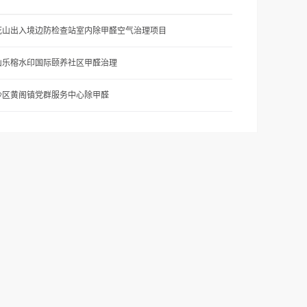
花山出入境边防检查站室内除甲醛空气治理项目
山乐榕水印国际颐养社区甲醛治理
沙区黄阁镇党群服务中心除甲醛