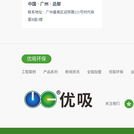
见产品说明手册产品类型：国
中国 · 广州 · 总部
的研发出治理甲醛的产品，而
产
联系地址：广州番禺区迎宾路221号时代商
我们的“醛博士”就担此重任。
厦B座2楼
主要功能：吸附异味应用范
围：室内、车内等使用方法：
见产品说明手册产品类型：国
产
优吸环保
工程案例
产品系列
新闻资讯
全国加盟
优吸环保
营销窗口
关注我们: