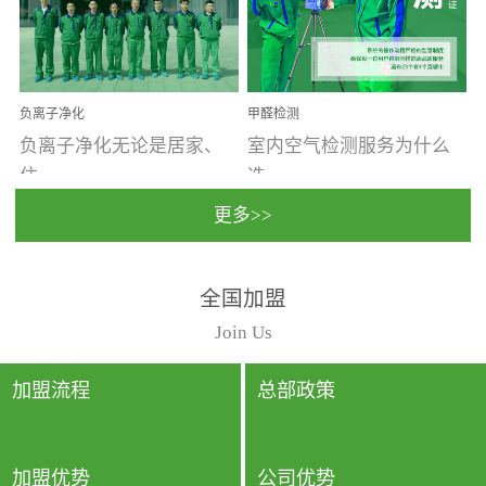
温暖潮湿、营养物质多、
重。汽车的空间范围小，
通风缓慢的空间最易滋生
配件、皮具、装饰多，这
大量霉菌的...
些都是汽...
负离子净化
甲醛检测
负离子净化无论是居家、
室内空气检测服务为什么
住...
选...
更多>>
宿、办公还是各类社会活
择上门检测?☑ 上门检测执
全国加盟
动，人类长时间停留的室
行国家规定的标准检测方
内空间都有整体消毒的需
法，空气采样量准确，检
Join Us
要。因为空间内人流携带
测结果可靠，远胜于其他
的、空气...
检测...
加盟流程
总部政策
加盟优势
公司优势