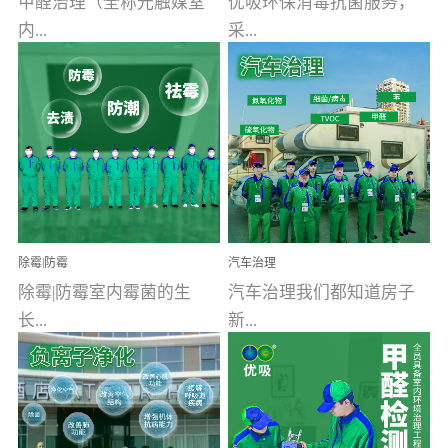
甲醛治理（全称光触媒室
优吸环保消毒抗菌服务，
内...
采...
空气污染净化治理）工业
用行业公认奥维牌消毒
文明的进步，创造了多姿
液，具备杀死人体冠状病
多彩的家居产品和生活情
毒的功效，杀菌率
调，但也带来了以甲醛为
99.99%。相对于传统消毒
首的室内...
液来说，无...
除霉|防霉
汽车治理
除霉|防霉室内霉菌的生
汽车治理我们都知道房子
长...
新...
受温度、湿度、基质养
装修完会有甲醛，其实汽
分、通风四个条件影响，
车的甲醛超标问题更为严