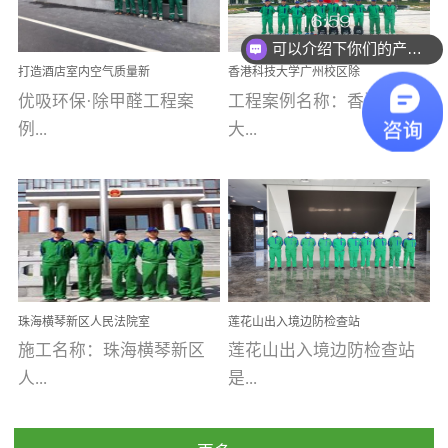
乐寓 深圳市安居乐寓
址：广州市南沙区海滨路
程序；生产车间为优吸总
为深圳安居集团旗下城...
南沙珠江湾江门市蓬江区
可以介绍下你们的产品么
部和全国分支机构生产光
打造酒店室内空气质量新
香港科技大学广州校区除
禾...
触媒、净醛王、祛味剂等
标杆——优吸环保·标杆之
甲醛项目圆满完成
优吸环保·除甲醛工程案
工程案例名称：香港科技
优吸系列产品，保质保量
作：东莞美豪雅致酒店室
内空气治理工程纪实
例...
大...
完成生产任务，确保全国
各分支机构的日常产品需
求。资质优势团队优势分
【东莞美豪雅致酒店】室
学广州校区室内空气治
支优势优吸环保是一棵正
内空气治理项目东莞美豪
理 工程案例地址：广
茁壮成长的树，只要我们
雅致酒店 东莞美豪雅
州南沙区·香港科技大学(广
人人都爱护她、珍惜她、
致酒店是为中高端人士...
州)校区 工程案...
她将越来越枝繁叶茂，终
珠海横琴新区人民法院室
莲花山出入境边防检查站
将会成为一棵参天大树！
内除甲醛空气治理项目
室内除甲醛空气治理项目
施工名称：珠海横琴新区
莲花山出入境边防检查站
优吸环保截止2020年拥有
人...
是...
全国600家网点分支机构。