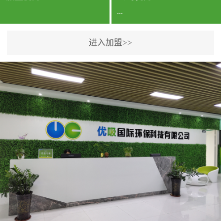
...
进入加盟>>
公司实力香港企业公司、
专利保护优势、双甲资质
企业（“室内环境净化治理
甲级施工资质”“室内环境
污染治理资质等级证
书”）、拥有多名高级《环
境工程高级工程师》室内
空气治理资格认证的治理
人员、掌握室内空气净化
治理实用技术和五项专利
技术、八项计算机软件著
作权登记证书等。研发实
力公司研发团队位于香港