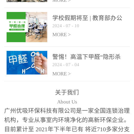
绿色家居
MORE >
学校假期将至 | 教育部办公
2024
-
07
-
10
厅关于加强学校新建校舍室
内空气质量管理通知
MORE >
警惕！高温下甲醛“隐形杀
2024
-
07
-
04
手”来袭，你的家安全吗？
MORE >
关于我们
About Us
广州优吸环保科技有限公司是一家全国连锁治理
机构，专业从事室内环境净化的高新环保企业。
目前累计至 2021年下半年已有 将近710多家分支