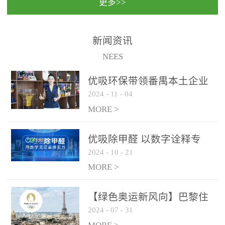
更多>>
民法院室内除甲醛空气治
国家通过设在对外开放口
理项目施工单位：优吸环
岸的出入境边防检查机关
保施工日期：2020年1月珠
（及各出入境边防检查
新闻资讯
海横琴新区人民法院，座
站），依法对出入境人
NEES
落...
员、交通工具...
优吸环保带领番禺本​土企业
2024
-
11
-
04
勇敢破局向“新”
MORE >
优吸除甲醛 以数字诠释专
2024
-
10
-
21
业，尽显除醛品牌实力！
MORE >
【绿色奥运新风向】巴黎住
2024
-
07
-
31
宿风波：优吸环保共建健康