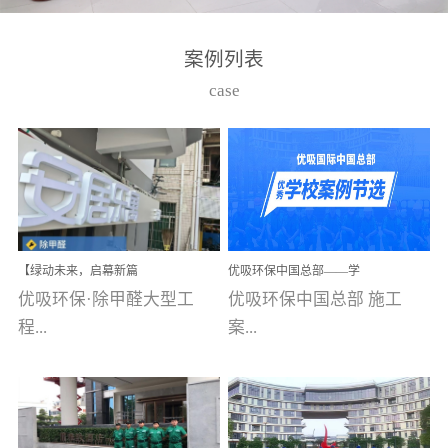
湾仔，有一支拥有高素质
高技能的团队。汇聚了众
案例列表
多的行业专家学者，攻克
case
了众多行业技术难题，并
取得了多项产品技术专利
和多项国家版权局著作
权，获得高新技术企业称
号。生产优势自主生产自
给自足，优吸公司于2015
【绿动未来，启幕新篇
优吸环保中国总部——学
在广州番禺区成功建立产
章】优吸环保中标深圳安
校施工案例(节选)
优吸环保·除甲醛大型工
优吸环保中国总部 施工
品线生产基地，工厂拥有
居乐寓，超大型工装室内
空气治理项目顺利启航，
程...
案...
自动化生产设备和成熟的
匠心筑就健康空间！
生产制作工艺流程。严格
选择源头源材料、严控产
案例【深圳安居乐寓】室
例(学校工装节选)广州南沙
品质量，我们每一批的生
内空气治理项目深圳安居
小学(珠江湾校区)项目地
产产品都经过严格的质检