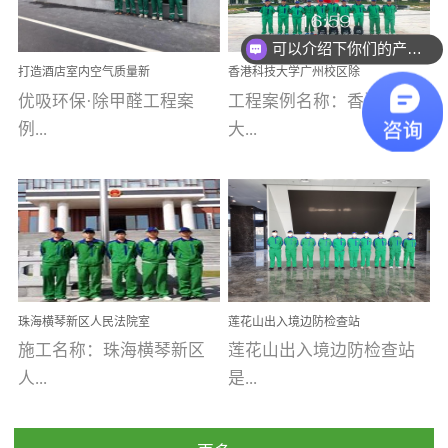
乐寓 深圳市安居乐寓
址：广州市南沙区海滨路
程序；生产车间为优吸总
为深圳安居集团旗下城...
南沙珠江湾江门市蓬江区
可以介绍下你们的产品么
部和全国分支机构生产光
打造酒店室内空气质量新
香港科技大学广州校区除
禾...
触媒、净醛王、祛味剂等
标杆——优吸环保·标杆之
甲醛项目圆满完成
优吸环保·除甲醛工程案
工程案例名称：香港科技
优吸系列产品，保质保量
作：东莞美豪雅致酒店室
内空气治理工程纪实
例...
大...
完成生产任务，确保全国
各分支机构的日常产品需
求。资质优势团队优势分
【东莞美豪雅致酒店】室
学广州校区室内空气治
支优势优吸环保是一棵正
内空气治理项目东莞美豪
理 工程案例地址：广
茁壮成长的树，只要我们
雅致酒店 东莞美豪雅
州南沙区·香港科技大学(广
人人都爱护她、珍惜她、
致酒店是为中高端人士...
州)校区 工程案...
她将越来越枝繁叶茂，终
珠海横琴新区人民法院室
莲花山出入境边防检查站
将会成为一棵参天大树！
内除甲醛空气治理项目
室内除甲醛空气治理项目
施工名称：珠海横琴新区
莲花山出入境边防检查站
优吸环保截止2020年拥有
人...
是...
全国600家网点分支机构。