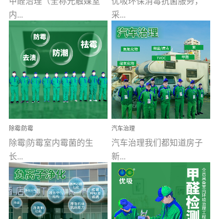
甲醛治理（全称光触媒室
优吸环保消毒抗菌服务，
内...
采...
空气污染净化治理）工业
用行业公认奥维牌消毒
文明的进步，创造了多姿
液，具备杀死人体冠状病
多彩的家居产品和生活情
毒的功效，杀菌率
调，但也带来了以甲醛为
99.99%。相对于传统消毒
首的室内...
液来说，无...
除霉|防霉
汽车治理
除霉|防霉室内霉菌的生
汽车治理我们都知道房子
长...
新...
受温度、湿度、基质养
装修完会有甲醛，其实汽
分、通风四个条件影响，
车的甲醛超标问题更为严