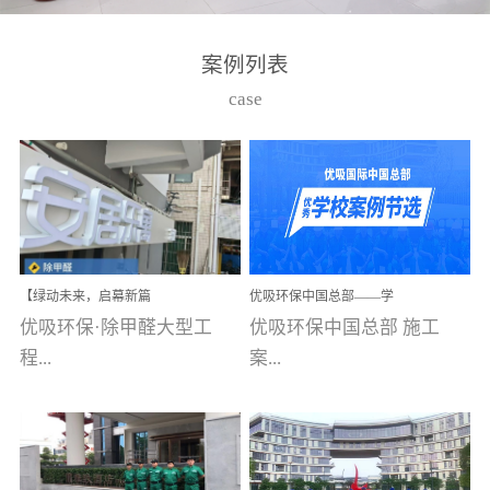
湾仔，有一支拥有高素质
高技能的团队。汇聚了众
案例列表
多的行业专家学者，攻克
case
了众多行业技术难题，并
取得了多项产品技术专利
和多项国家版权局著作
权，获得高新技术企业称
号。生产优势自主生产自
给自足，优吸公司于2015
【绿动未来，启幕新篇
优吸环保中国总部——学
在广州番禺区成功建立产
章】优吸环保中标深圳安
校施工案例(节选)
优吸环保·除甲醛大型工
优吸环保中国总部 施工
品线生产基地，工厂拥有
居乐寓，超大型工装室内
空气治理项目顺利启航，
程...
案...
自动化生产设备和成熟的
匠心筑就健康空间！
生产制作工艺流程。严格
选择源头源材料、严控产
案例【深圳安居乐寓】室
例(学校工装节选)广州南沙
品质量，我们每一批的生
内空气治理项目深圳安居
小学(珠江湾校区)项目地
产产品都经过严格的质检