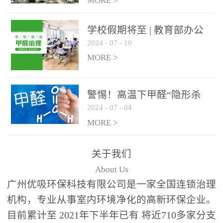
绿色家居
MORE >
学校假期将至 | 教育部办公
2024
-
07
-
10
厅关于加强学校新建校舍室
内空气质量管理通知
MORE >
警惕！高温下甲醛“隐形杀
2024
-
07
-
04
手”来袭，你的家安全吗？
MORE >
关于我们
About Us
广州优吸环保科技有限公司是一家全国连锁治理
机构，专业从事室内环境净化的高新环保企业。
目前累计至 2021年下半年已有 将近710多家分支