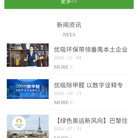
更多>>
民法院室内除甲醛空气治
国家通过设在对外开放口
理项目施工单位：优吸环
岸的出入境边防检查机关
保施工日期：2020年1月珠
（及各出入境边防检查
新闻资讯
海横琴新区人民法院，座
站），依法对出入境人
NEES
落...
员、交通工具...
优吸环保带领番禺本​土企业
2024
-
11
-
04
勇敢破局向“新”
MORE >
优吸除甲醛 以数字诠释专
2024
-
10
-
21
业，尽显除醛品牌实力！
MORE >
【绿色奥运新风向】巴黎住
2024
-
07
-
31
宿风波：优吸环保共建健康