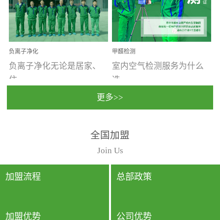
温暖潮湿、营养物质多、
重。汽车的空间范围小，
通风缓慢的空间最易滋生
配件、皮具、装饰多，这
大量霉菌的...
些都是汽...
负离子净化
甲醛检测
负离子净化无论是居家、
室内空气检测服务为什么
住...
选...
更多>>
宿、办公还是各类社会活
择上门检测?☑ 上门检测执
全国加盟
动，人类长时间停留的室
行国家规定的标准检测方
内空间都有整体消毒的需
法，空气采样量准确，检
Join Us
要。因为空间内人流携带
测结果可靠，远胜于其他
的、空气...
检测...
加盟流程
总部政策
加盟优势
公司优势