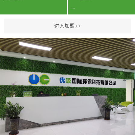
...
进入加盟>>
公司实力香港企业公司、
专利保护优势、双甲资质
企业（“室内环境净化治理
甲级施工资质”“室内环境
污染治理资质等级证
书”）、拥有多名高级《环
境工程高级工程师》室内
空气治理资格认证的治理
人员、掌握室内空气净化
治理实用技术和五项专利
技术、八项计算机软件著
作权登记证书等。研发实
力公司研发团队位于香港