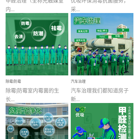
甲醛治理（全称光触媒室
优吸环保消毒抗菌服务，
内...
采...
空气污染净化治理）工业
用行业公认奥维牌消毒
文明的进步，创造了多姿
液，具备杀死人体冠状病
多彩的家居产品和生活情
毒的功效，杀菌率
调，但也带来了以甲醛为
99.99%。相对于传统消毒
首的室内...
液来说，无...
除霉|防霉
汽车治理
除霉|防霉室内霉菌的生
汽车治理我们都知道房子
长...
新...
受温度、湿度、基质养
装修完会有甲醛，其实汽
分、通风四个条件影响，
车的甲醛超标问题更为严