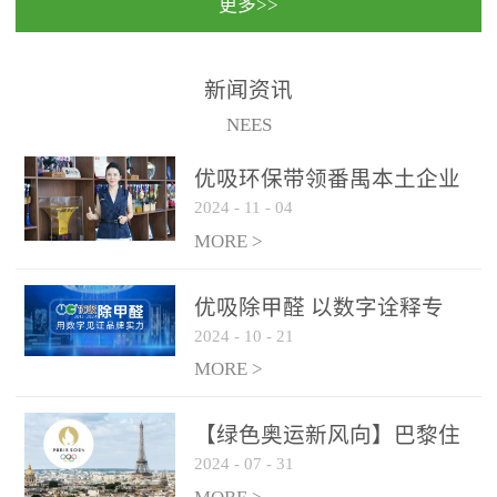
更多>>
民法院室内除甲醛空气治
国家通过设在对外开放口
理项目施工单位：优吸环
岸的出入境边防检查机关
保施工日期：2020年1月珠
（及各出入境边防检查
新闻资讯
海横琴新区人民法院，座
站），依法对出入境人
NEES
落...
员、交通工具...
优吸环保带领番禺本​土企业
2024
-
11
-
04
勇敢破局向“新”
MORE >
优吸除甲醛 以数字诠释专
2024
-
10
-
21
业，尽显除醛品牌实力！
MORE >
【绿色奥运新风向】巴黎住
2024
-
07
-
31
宿风波：优吸环保共建健康