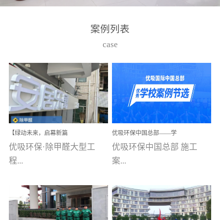
湾仔，有一支拥有高素质
高技能的团队。汇聚了众
案例列表
多的行业专家学者，攻克
case
了众多行业技术难题，并
取得了多项产品技术专利
和多项国家版权局著作
权，获得高新技术企业称
号。生产优势自主生产自
给自足，优吸公司于2015
【绿动未来，启幕新篇
优吸环保中国总部——学
在广州番禺区成功建立产
章】优吸环保中标深圳安
校施工案例(节选)
优吸环保·除甲醛大型工
优吸环保中国总部 施工
品线生产基地，工厂拥有
居乐寓，超大型工装室内
空气治理项目顺利启航，
程...
案...
自动化生产设备和成熟的
匠心筑就健康空间！
生产制作工艺流程。严格
选择源头源材料、严控产
案例【深圳安居乐寓】室
例(学校工装节选)广州南沙
品质量，我们每一批的生
内空气治理项目深圳安居
小学(珠江湾校区)项目地
产产品都经过严格的质检