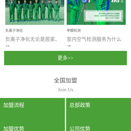
温暖潮湿、营养物质多、
重。汽车的空间范围小，
通风缓慢的空间最易滋生
配件、皮具、装饰多，这
大量霉菌的...
些都是汽...
负离子净化
甲醛检测
负离子净化无论是居家、
室内空气检测服务为什么
住...
选...
更多>>
宿、办公还是各类社会活
择上门检测?☑ 上门检测执
全国加盟
动，人类长时间停留的室
行国家规定的标准检测方
内空间都有整体消毒的需
法，空气采样量准确，检
Join Us
要。因为空间内人流携带
测结果可靠，远胜于其他
的、空气...
检测...
加盟流程
总部政策
加盟优势
公司优势