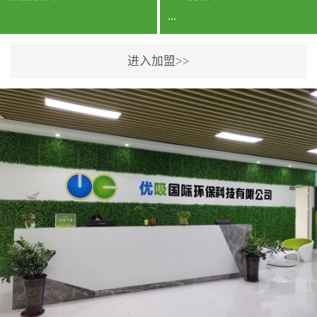
...
进入加盟>>
公司实力香港企业公司、
专利保护优势、双甲资质
企业（“室内环境净化治理
甲级施工资质”“室内环境
污染治理资质等级证
书”）、拥有多名高级《环
境工程高级工程师》室内
空气治理资格认证的治理
人员、掌握室内空气净化
治理实用技术和五项专利
技术、八项计算机软件著
作权登记证书等。研发实
力公司研发团队位于香港