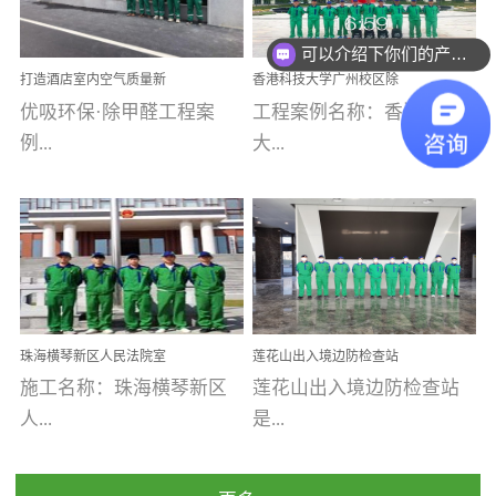
乐寓 深圳市安居乐寓
址：广州市南沙区海滨路
程序；生产车间为优吸总
可以介绍下你们的产品么
为深圳安居集团旗下城...
南沙珠江湾江门市蓬江区
部和全国分支机构生产光
你们是怎么收费的呢
打造酒店室内空气质量新
香港科技大学广州校区除
禾...
触媒、净醛王、祛味剂等
标杆——优吸环保·标杆之
甲醛项目圆满完成
优吸环保·除甲醛工程案
工程案例名称：香港科技
优吸系列产品，保质保量
作：东莞美豪雅致酒店室
内空气治理工程纪实
例...
大...
完成生产任务，确保全国
各分支机构的日常产品需
求。资质优势团队优势分
【东莞美豪雅致酒店】室
学广州校区室内空气治
支优势优吸环保是一棵正
内空气治理项目东莞美豪
理 工程案例地址：广
茁壮成长的树，只要我们
雅致酒店 东莞美豪雅
州南沙区·香港科技大学(广
人人都爱护她、珍惜她、
致酒店是为中高端人士...
州)校区 工程案...
她将越来越枝繁叶茂，终
珠海横琴新区人民法院室
莲花山出入境边防检查站
将会成为一棵参天大树！
内除甲醛空气治理项目
室内除甲醛空气治理项目
施工名称：珠海横琴新区
莲花山出入境边防检查站
优吸环保截止2020年拥有
人...
是...
全国600家网点分支机构。