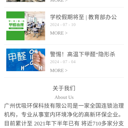
绿色家居
MORE >
学校假期将至 | 教育部办公
2024
-
07
-
10
厅关于加强学校新建校舍室
内空气质量管理通知
MORE >
警惕！高温下甲醛“隐形杀
2024
-
07
-
04
手”来袭，你的家安全吗？
MORE >
关于我们
About Us
广州优吸环保科技有限公司是一家全国连锁治理
机构，专业从事室内环境净化的高新环保企业。
目前累计至 2021年下半年已有 将近710多家分支