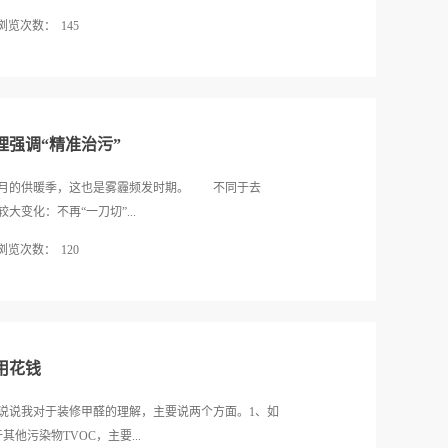
浏览次数：
145
气压力最大也最有效的方式之一，因而备受环保部、
环境部新闻发言人刘友宾在面对媒体采访时所说，今
作为狠抓秋冬季大气污染综合治理、有效应对重污染
他同时指出，今年对错峰消费的调控将更强调“精准
理强调“精准治污”
导企业主动开展深度治理。好比：对各类污染物不能稳
定期完成2018年至2019年秋冬季大气污染综合治
四个月的供暖季，这也是雾霾频发时期。 不同于去
消费措施；对属于《财富构造调整指导目录》限制类
大变化：不再“一刀切”...
时，对行业污染排放绩效水平明显好于同行业其他企
浏览次数：
120
达超低排放的，使用天然气、电、电厂热力等清洁能
供暖、协同处置城市垃圾或危险废料等保民生任务
和“一企一策”。 根据期货研究者向《中国经营
大基调的指导下，今年各省市陆续出台的冬季错峰消
8年供暖季的限产比例为33%。而在2017年供暖季，
消费区域扩大：除了北方采暖区如京津冀、河南等省
铁有色水泥行业全面限产停产，唐山的钢铁限产比例高达
安徽省也...
显示出在经济下行压力之下，中国的环保治理正在逐
用花钱
国生态环境系统改革工作座谈会上，国家生态环境部
在深化“放管服”改革的突出位置加以推进，禁止“一律
说说我对于装修甲醛的理解，主要说两个方面。1、如
以生态环境保护为借口紧急停工停业停产等简单粗暴行
他污染物TVOC，主要...