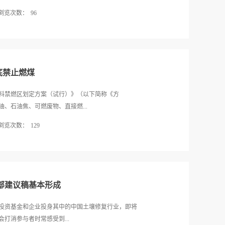
求和排污成本，倒逼排污单位提高污染治理设施建设
浏览次数：
96
内生动力。政府部门要顺应市场规律，进一步修订完
展；同时还要通过建立第三方治理企业诚信体系等，
江、松花江、淮河、海河、辽河、浙闽片河流、西北诸
同意本市主要污染物排污收费标准调整方案。 ...
Ⅲ类、Ⅳ-Ⅴ类和劣Ⅴ类水质断面比例分别为68.9%、
学需氧量、五日生化需氧量和高锰酸盐指数。 62个国控重
类和劣Ⅴ类水质比例分别为61.3%、27.4%和11.3%。
底禁止燃煤
酸盐指数。 同时，除密云水库和班公错外，其他60
6.7%；11个为轻度富营养状态，占18.3%；37个
料禁燃区划定方案（试行）》（以下简称《方
状态，占13.3%。 地下水方面，依据《地下水质量标
、石油焦、可燃废物、直接燃...
显示，水质呈优良级的监测点580个，占全部监测点的
浏览次数：
129
.3%；呈较好级的监测点176个，占3.6%；水质呈较差...
类，并计划分步骤完成禁燃区的建设工作。 划定禁
“统一划定，分步实施；由内到外，突出重点；结合
范围包括：城六区、北京经济技术开发区、远郊区县10
。 划定区域需在规定时限内完成建成禁燃区，全面
部建议稿基本形成
全境2014年年底前建成禁燃区；东城区、西城区全
境2017年年底前建成禁燃区；朝阳区、海淀区、丰台
投资基金和企业投身其中的中国土壤修复行业，即将
5年年底前实现无燃煤锅炉，2017年辖区内开发区和四环
打消参与者时常感受到...