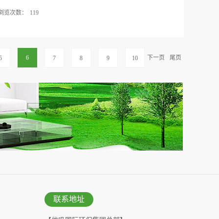
成区，到2017年建成区面积40%的区域建成禁燃
浏览次数：
119
，到2020年建成区面积80%的区域建成禁燃
大气污染防治条例》（以下简称《条例》）和《北京
济观察报从环保部了解到，由环保部起草的《土壤污
而发布实施的。《条例》明确规定：“北京市人民政府划定
在征求各方意见，并将于今年年底上报给全国人大环境与
量改善要求，规定实施步骤，逐步扩大禁燃区范围。”
环资委组织协调各方意见后，再上交至国务院法制
6
下一页
尾页
5
7
8
9
10
染防治法(建议稿)》总共为八章。其中包括总则、
和标准、土壤环境的保护和改善、土壤污染的风险管
以及污染土壤修复的监测措施八项内容。 据了解，
》更注重对土壤环境的保护和改善。 北京理工大学
土壤环境的保护，在基本原则里面也规定了保护优先，
，主要根据土地类型做出不同的保护措施，针对不同的情
动中对土壤环境的破坏制定了一些条款，对土地的风
土壤污染防治法(建议稿)》的起草工作。 立法核心
污染防治法(建议稿)》中得到...
联系地址