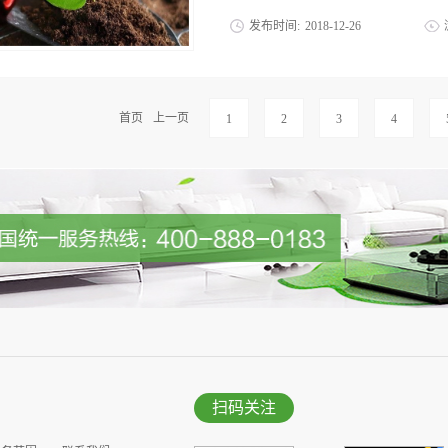
路内区域建成禁燃区；远郊区县10个新城建
发布时间:
2018
-
12
-
26
区，其中市级及以上开发区全部建成禁燃区
区。 此次《方案》是为落实《北京市
的市场的混乱无序和困惑。 近日，经
市2013~2017年清洁空气行动计划》
染防治法(建议稿)》已经基本形成，正
并公布高污染燃料禁燃区，并根据空气质
资源保护委员会(以下称“环资委”)，由
首页
上一页
1
2
3
4
这表明，禁燃区建设成为改善北...
办。 正在等待提交至环资委的《土壤污
土壤环境监督管理、土壤环境保护的规划
控、污染土壤的修复、保护责任的界定
准备提交的《土壤污染防治法(建议稿)
法学院教授罗丽说，“这部法律非常重视
并制定了专章‘土壤环境的保护和改善’
况进行预防性的企业规定，为避免工业活
险管控进行了明确规定。”罗丽参与了《
内容 据悉，分区分类管理方式将在《土壤
扫码关注