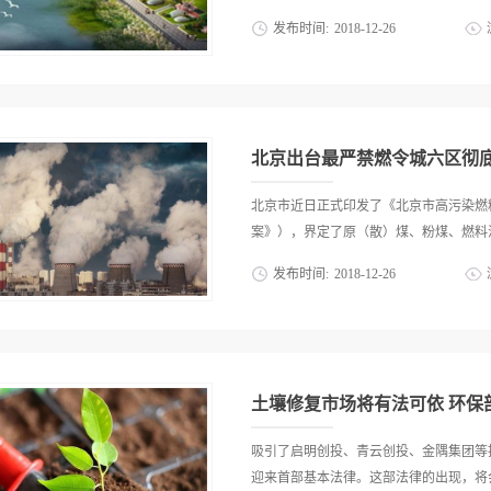
方面要以更严的环保标准、更高的治污要
发布时间:
2018
-
12
-
26
运行水平，增强其委托第三方专业治理的
善相关政策，促进第三方治理市场培育发
境公告显示，2012年，长江、黄河、珠
加强行业自律，规范市场管理。会议原则
河和西南诸河十大流域的国控断面中，Ⅰ-
20.9%和10.2%。主要污染指标为化
点湖泊（水库）中，2012年Ⅰ-Ⅲ类、Ⅳ-Ⅴ
北京出台最严禁燃令城六区彻
主要污染指标为总磷、化学需氧量和高锰
个湖泊（水库）中，4个为中度富营养状态，占
北京市近日正式印发了《北京市高污染燃
为中营养状态，占61.7%；8个为贫营养
案》），界定了原（散）煤、粉煤、燃料油
准》，2012年全国地下水综合评价结果
发布时间:
2018
-
12
-
26
11.8%；呈良好级的监测点1348个，占27
用的生物质燃料等十余种高污染燃料种
燃区范围 根据《方案》，禁燃区将按照
发展，适时调整”的原则进行划定，主要
个新城建成区及全市市级及以上开发区
土壤修复市场将有法可依 环保
禁止使用高污染燃料：北京经济技术开发区
境2015年年底前建成禁燃区；石景山区全
吸引了启明创投、青云创投、金隅集团等
区全境2020年年底前建成禁燃区，201
迎来首部基本法律。这部法律的出现，将会