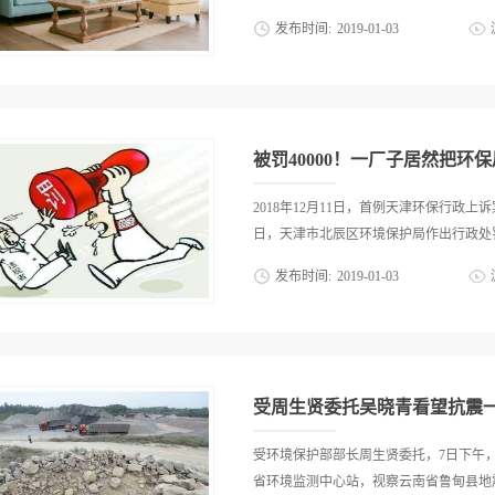
为。 据了解，生态环境部将出台一个
发布时间:
2019
-
01
-
03
产比例低于去年 10月29日，山西吕
理采暖季空气重度污染，从2018年11月1
是油漆产生，而油漆中的TVOC挥发也比
造、有色、化工等高排放工业企业错峰
要别买太劣质的漆就行。1如何检测甲醛
同行业其他企业的环保标杆企业，可不予
生部颁布的GB/T18883-2002《室
改造的，实行停产整...
超为达标。要检测甲醛超不超标，按照不
被罚40000！一厂子居然把环
网上卖的一大堆，别说，销量好的很，基
慰吧，骗一下自己，没问题可以安心入住
2018年12月11日，首例天津环保行政上
五花八门，不同价位不同产品多得离谱，
日，天津市北辰区环境保护局作出行政处罚
感器，业内认为比较好的是英国达特Dar
发布时间:
2019
-
01
-
03
的话，可以考虑选用了达特传感器的检测
卖500以下估计是没钱赚的，大家自己
罚款四万元。该公司未提出听证申请。该
价格也是高，基本以万为单位，比如美国INTER
更为罚款2万元。一审法院判决该公司的
等等。甲醛分光测定仪。很多小型的甲醛
经按照相关部门要求停产，没有进行任何
外形像个手...
法事实的相邻企业作出处罚2万元的决定
受周生贤委托吴晓青看望抗震
平。天津市北辰区环保局辩称，除了该公
合。最后经过合议：二审判决驳回上诉，
受环境保护部部长周生贤委托，7日下午
的就是罚钱，但是更怕的停产限产，尤其
省环境监测中心站，视察云南省鲁甸县地震