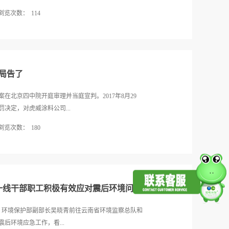
更加详尽文件，坚决治理环保“一刀切”问题。 限
浏览次数：
114
梁市生态环境保护领导小组办公室发布通知，为有效治
日起至2019年3月31日，组织对钢铁、建材、焦化、铸
较容易，一般刷完通风2个月基本上能解决大部分，只
生产。 吕梁市提出，对行业污染排放水平明显高于
？说检测之前，先说个标准，目前普遍参考的是我国卫
限产；而未达到排污管理要求或为按期完成污染治理
内空气质量标准》，据此标准，房间封闭12小时检测，甲醛不
同的靠谱程度排序如下：甲醛试纸，不靠谱排第一。
保局告了
本上二三十块一盒，买这种的基本上也就求个心理安
了。某甲醛试纸色卡手持式电化学甲醛测试仪。网上
诉案在北京四中院开庭审理并当庭宣判。2017年8月29
有的甚至比试纸价格还低。这种机器最关键的就是传
决定，对虎威涂料公司...
t甲醛传感器，所以，如果要买这种电化学甲醛测试仪
浏览次数：
180
仪，传感器价格200左右，加上其他成本，整个测试仪
判断吧。进口的高端手持设备，精度可以达到比较高，但
公司不服处罚决定提起行政诉讼，请求将罚款4万元变
SCAN 4160，英国PPM-400ST，日本理研FP-31
诉讼，所以提起上诉。该公司主要申诉有两点：1）已
检测治理企业用的一种机器，网上售价千把块，一般
生产经营。2）天津市北辰区环保局对与其存在同样违
，对虎威涂料公司却处罚4万元，被诉行政处罚显失公
一线干部职工积极有效应对震后环境问题
司有偷着生产的情况外，而且检查时拒不开门拒不配
维持一审判决。网友们炸开了锅：许多中小企业最怕
，环境保护部副部长吴晓青前往云南省环境监察总队和
是小厂，由于资金有限，环保意识不强，往往做不了
后环境应急工作，看...