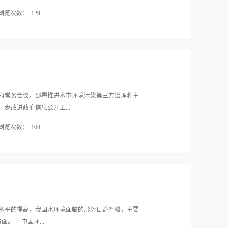
2处废塑料清洗作坊被查处，由于乱排污水，其中一家
浏览次数：
129
偷摸摸干的法子已经行不通了，一次违法，代价太
晓青强调，要充分发挥监察、监测两支队伍的作用，
境问题。 云南省昭通市鲁甸县发生6.5级地震后，
间致电云南省环保厅负责同志，询问地震灾情，并代
统干部职工表示慰问。8月4日上午，周生贤主持召开
境应急工作提出了具体要求，明确指示一要确保灾区
染源、放射源安全。 受周生贤委托，吴晓青在地震
府常务会议，部署推进本市环境污染第三方治理和主
开展环境应急相关工作。 8月7日，在云南省环境
步改进政府信息公开工...
备和地震后应急值班台账，亲切看望了刚从抗震救灾
浏览次数：
104
站，吴晓青深入应急监测仪器室和多个仪器分析室，
能及实际使用等相关情况。 在随即召开的震后环境
社会消防组织管理规定。 会议审议并原则通过《关
天对云南省开展地震后环境应急工作的了解，以及对
的指导意见》及试点工作方案。“谁污染、谁治理、委
的实地查看，感到省、市、县（区）各级在环境应急
理模式。会议指出，要将推进环境污染第三方治理作为
干部职工特别是昭通市环境监测站...
结合点，以污染治理“市场化、专业化、产业化”为导
理、政府监管、社会监督，排污者和第三方治理企业
会议强调：“要始终坚持谁污染、谁治理，强化排污
水平的提高，我国水环境面临的形势日益严峻，主要
格环保执法等加大排污单位合规治理的外部压力；另一
。 中国环...