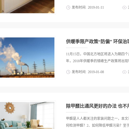
发布时间:
2019
-
01
-
11
天气持续增加时，错峰消费便成了缓解空
工信部等相关部门的垂青。正如近日生态
年相关部门将重点把高排放行业错峰消费
天气、促进财富构造调整的重要措施。 
供暖季限产政策“防偏” 环保治
性、科学性、针对性和有效性”，以期引
定达标排放、未抵达排污许诺打点要求、或未
11月15日，中国北方地区将进入为期
理改造任务的，将严要求，全面采用错峰
年，2018年供暖季的错峰生产政策将出现较
的，要进步限产比例或施行停产；与此同
发布时间:
2019
-
01
-
08
业的环保标杆企业，搜罗治理水平全面抵
源作为燃料或热源的，可不予限产；涉及
式对工业企业生产叫停，而更强调差别化
的，应进一步加强民生保障。 在这一
报》记者的测算，预计钢铁重镇唐山在201
费政策便整体呈现出以下特点：一、错峰
“2+26”城市实行了“最严限产令”，钢
继续施行错峰消费之外，今年长三角地域及
50%。 实行差别化的错峰生产政策，
除甲醛比通风更好的办法 也不
渐走向精细化和科学化。 不久前的全
部长李干杰表示，将严格禁止“一刀切”摆
甲醛是人人都关注的家装问题之一，本文
关停”“先停再说”等敷衍应对做法、避免
何检测甲醛？2、如何降低甲醛污染？至于其