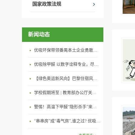
国家政策法规
新闻动态
优吸环保带领番禺本​土企业勇敢破局向“新”
优吸除甲醛 以数字诠释专业，尽显除醛品牌实力！
【绿色奥运新风向】巴黎住宿风波：优吸环保共建健康绿色家居
学校假期将至 | 教育部办公厅关于加强学校新建校舍室内空气质量管理通知
警惕！高温下甲醛“隐形杀手”来袭，你的家安全吗？
“串串房”成“毒气房”,谁之过? 优吸守护呼吸健康11年专注室内空气治理！