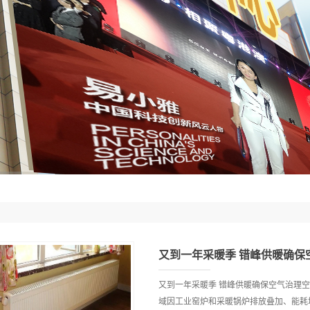
又到一年采暖季 错峰供暖确保
又到一年采暖季 错峰供暖确保空气治
域因工业窑炉和采暖锅炉排放叠加、能耗增