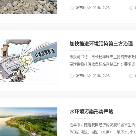
多久就被查封了！前不久潮阳区贵屿镇有
发布时间:
2018
-
12
-
26
企业负责人被判有期徒刑一年六个月！偷
大！
望慰问坚守应急值班一线的干部职工。吴
更加积极有效地应对地震后出现的各种环
环境保护部高度重视，部长周生贤第一时
表环境保护部对灾区人民和云南省环保系
加快推进环境污染第三方治理
环境保护部部长专题会议，对地震灾区环
饮用水源地水源安全，二要确保灾区污
市委副书记、市长杨雄昨天主持召开市政
后及时赶到云南，指导协调当地环保部门
要污染物排污收费标准调整工作；要求进一
监察总队，吴晓青认真检查了应急监察装
发布时间:
2018
-
12
-
26
一线返回的同志。在云南省环境监测中心
向工作人员详细询问仪器配备数量、性
作，提高依法行政能力；研究制订本市
应急工作座谈会上，吴晓青说，通过近几
于加快推进本市环境污染第三方治理工作
云南省环境监察总队和省环境监测中心站
托第三方治理”是基于市场机制的环境治
工作方面做得很到位、有条不紊。一线环保
提升环境治理水平和推动环保产业发展的
水环境污染形势严峻
向，加快探索建立排污者负责、第三方治
通过经济合同相互制约的治污新机制。 
近年来，随着我国经济的发展和城市生活
单位的治理主体责任！”一方面要通过严
体现在河流、湖泊（水库）、地下水3个方面