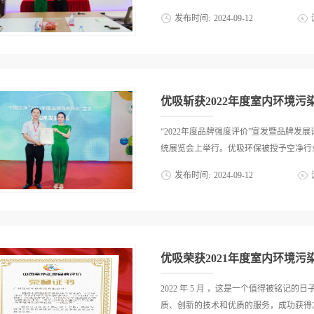
发布时间:
2024
-
09
-
12
环保专业技术和卓越贡献的高度认可。上
携秘书长周志辉、办公室主任许辉健、广
莅临优吸环保，举行了简约而隆重的授
保董事长易小雅女士颁发“广东省室内环
优吸斩获2022年度室内环境污染
任聘书、为广东省环保技工学校环保产业
省室内环境卫生行业协会－室内环境净化
“2022年度品牌强度评价”宣发暨品牌
会顾士明会长广东省室内环境卫生行业协
统展览会上举行。优吸环保被授予空净行业”
户优吸环保表示高度赞同，相信专委会在
发布时间:
2024
-
09
-
12
一体化的推动下，定能创造更好的成绩。
定，未来希望易主任打开门户，分享先进
携手共进再创佳绩由中国品牌建设室内空
至全国室内污染治理行业发展贡献力量
办，现场为荣获2022年度品牌强度评价
协会成立的初衷，室内环境污染治理行业
化产品OEM/ODM企业四个领域的“一
的沉淀，以及3年疫情的影响，行业发展正
著名财经作家、高端品牌实验室主任、《
优吸荣获2021年度室内环境污染
者段传敏先生做客论坛，做主题分享并与协
价”室内污染治理企业等领域“一线品牌”
2022 年 5 月 ，这是一个值得被铭
品牌是如何炼成的》书籍。段传敏先生现
质、创新的技术和优质的服务，成功获得202