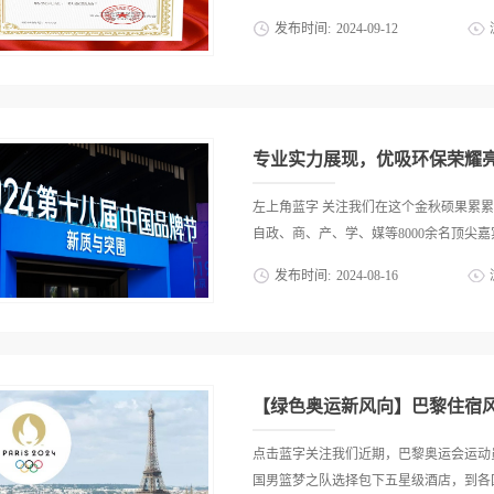
端品牌是如何炼成的》书籍广东室内环境
发布时间:
2024
-
09
-
12
书协会副会长黎伟文、段传敏老师为荣获“
化器、新风(机)系统、空气净化产品OEM
染治理企业“一线品牌” 的殊荣，为行
颁发了品牌评价荣誉证书、《高端品牌是
品质的执着追求。从原材料的严格筛选到
国建设室内空气净化品牌集群“一线品牌
心血与智慧。通过不断投入研发，优吸推
程师辛勤努力共同促成的结果。...
样化的需求。 在技术方面，优吸始终
专业实力展现，优吸环保荣耀亮
高生产效率的同时，确保产品质量的稳定
远超同类品牌，为消费者带来了更加优质的
左上角蓝字 关注我们在这个金秋硕果累累
仅是对其过去努力的肯定，更是对未来发
自政、商、产、学、媒等8000余名顶尖嘉
入，不断提升产品品质和服务水平，为消
发布时间:
2024
-
08
-
16
的引领作用，推动整个行业向更高水平发
保凭借行业内卓越的品牌影响力（空净行
一全国高规格、国际化的品牌盛会，彰显
牌节以“新质与突围”为主题，在广州市
化促进会联合主办，活动包括大型开幕式
【绿色奥运新风向】巴黎住宿
等9场重要活动，展示了中国品牌在盛会中
节开幕式现场与网络（品牌联盟网）)品牌之光
点击蓝字关注我们近期，巴黎奥运会运动
期）,在人民大会堂金色大厅举办的品牌
国男篮梦之队选择包下五星级酒店，到各国