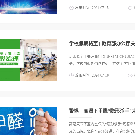
发布时间:
2024
-
07
-
15
大学圆满落幕，本次大会汇聚了科技领域
这场科技盛宴中，优吸环保董事长易小雅
恒”优秀科技工作者100强的殊荣，这一
气净化领域领先地位的权威认可。盛会聚
次大会在暨南大学隆重召开，暨南大学校
校长刘焕彬，暨南大学原校长、暨南大学
点击蓝字｜关注我们-XUEXIAOCHUJ
科学技术协会二级调研员梁高峰，中科院
迭，学校的假期悄然临近。在这个学生们即
济研究院院长陶锋，暨南大学创业学院院
发布时间:
2024
-
07
-
10
事长林满等多位领导和嘉宾出席大会。大
年科技创新成果的集中展示，更是对未来
馨与自由时光的时刻，却也是学校管理者
字创新本次盛会核心探讨创新链与产业链
悄然开启。假期，室内空气治理的最佳窗
聚跨领域精英，含权威学者、企业领袖及
进行深度清洁与维护的绝佳契机。教室、
探索并实践独具湾区特色的企业自主创新发
经历了一个学期的密集使用后，室内空气质
警惕！高温下甲醛“隐形杀手”
积，不仅影响师生的身体健康，还可能成
室内空气治理，是保障师生健康、营造良
高温天气下室内空气的“隐形杀手”随着
尚近年来，教育部高度重视学校室内空气
息的高温。但你可能不知道，在这炽热的天