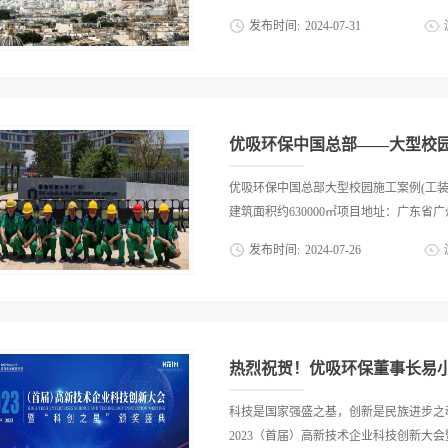
2024年8月8日,已连续成功举办18届,
发布时间:
2024
-
07
-
31
下》等栏目报道,影响覆盖全国超10亿人
牌盛会。第十二届全国政协副主席民革中
陋、服务不周的抱怨，这一系列事件不仅
主席、民革中央常务副主席齐续春率先致
们再次审视大型体育赛事中运动员的住宿
谢，并盛赞品牌节时代与世界价值，誉为行
的佼佼者，愿与您一同探讨如何在保障运
奥运住宿风波：挑战与反思据报道，巴黎
优吸环保中国总部——大型校园
在设施简陋、缺乏空调、床铺不舒适以及
休息质量，更可能对他们的比赛状态造成
优吸环保中国总部大型校园施工案例(工装节
虽显无奈，却也折射出对住宿条件的高要
建筑面积约630000㎡项目地址：广东省广
源：网络)这一事件不仅是对巴黎奥运会
发布时间:
2024
-
07
-
26
一次深刻反思。如何在保证赛事顺利进行
境，成为亟待解决的问题。绿色奥运，环
广州南沙民心港人子弟学校占地面积约93
入了诸多环保理念，如使用贝壳铺设人行
镇嘉学路3号华南理工大学国际校区占地约
的有害颗粒、采用地热冷却系统等。这些
业大道东777号广州市番禺区番外外国
中却未能完全满足运动员的需求。空气滤清
校 学校占地约80亩项目地址：广州市番
占地面积9.1万平方米，总建筑面积15万
科技是国家强盛之基，创新是民族进步之
2023（首届）高新技术企业科技创新大会暨