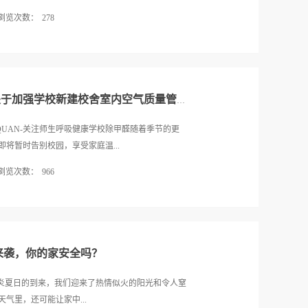
浏览次数：
278
的精英与先锋，共同见证了科技创新的辉煌时刻。在
女士凭借其卓越的贡献与非凡的成就，荣获了“匠心永
荣誉不仅是对她个人努力的肯定，也是对优吸环保在空
焦，科创引领未来暨南大学校长宋献中为大会致辞本
学校假期将至 | 教育部办公厅关于加强学校新建校舍室内空气质量管理通知
长宋献中，俄罗斯工程院外籍院士、华南理工大学原
“一带一路”与粤港澳大湾区研究院院长胡军，广州市
IAQUAN-关注师生呼吸健康学校除甲醛随着季节的更
南海海洋研究所原党委书记刘民义，暨南大学产业经
将暂时告别校园，享受家庭温...
长何清文，暨南大学资产经营有限公司党委书记、董
浏览次数：
966
会以“链聚智慧，共话发展”为主题，不仅是对过去一
科技发展趋势的深刻洞察与展望。双链融合，驱动数
不容忽视的重要节点——室内空气治理的最佳时机已
深度融合，聚焦加速传统制造业数字化转型路径。汇
口暑期，不仅是师生休息调整的宝贵时间，更是学校
投资机构代表，共绘粤港澳大湾区产业融合新图景，
图书馆、宿舍……这些承载着知识与梦想的空间，在
展模式。俄罗斯工程院外籍...
量可能已悄然下降。甲醛、TVOCs等有害物质的累
来袭，你的家安全吗？
为新学期学习生活的隐形障碍。因此，利用假期进行
好学习环境的必要之举。教育部关注，政策引领新风
炎炎夏日的到来，我们迎来了热情似火的阳光和令人窒
质量问题，连续发布多项“红头文件”，明确要求各级
气里，还可能让家中...