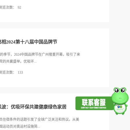
卫生行业协会周志辉秘书长为段传敏老师颁发顾问聘
浏览次数：
92
2022年度品牌强度评价”室内污染治理企业、空气净
/ODM企业等四个领域“一线品牌”的部分企业代表分别
业树立了新的标杆。 优吸自成立以来，始终秉持着对
如何炼成的》书籍。优吸环保此次荣膺中国品牌网--中
生产工艺的精益求精，每一个环节都凝聚着优吸人的
”荣誉，是董事长易小雅带领下，全体工员工、施工工
出了一系列具有创新性的产品，满足了消费者日益多
走在行业前沿。不断引进先进的生产设备和技术，提
相2024第十八届中国品牌节
可靠。其独特的技术优势，使得优吸的产品在性能上
使用体验。 此次优吸荣获 “一线品牌” 称号，不
的季节，2024中国品牌节在广州隆重开幕，吸引了来
展的激励。优吸将以此为新的起点，继续加大研发投
宾的共襄盛举。优吸环...
费者创造更多的价值。同时，优吸也将发挥一线品牌
浏览次数：
133
展。
业三年蝉联南山奖、五年蝉联一线品牌）受邀出席这
了其在空气净化领域的卓越地位与专业实力。本届品
白云国际会议中心国际会堂开幕，由品牌联盟、华夏文
、品牌博览会、企业家运动会、荣耀盛典、品牌之旅
风波：优吸环保共建健康绿色家居
的风采与活力。(以下部分图片来源：2024中国品牌
 · 闪耀羊城中国品牌节 从2006年8月8日（建立初
员住宿条件的话题引发了全球广泛关注和热议。从美
中国高峰论坛上发起倡议举办中国品牌节。时至今日
运动员对奥运村设施简...