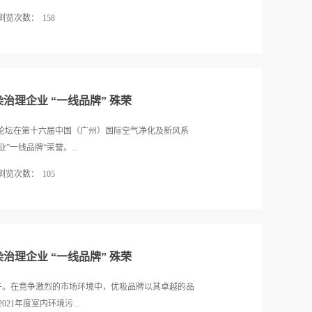
浏览次数：
158
午九点半，广东省室内环境卫生行业协会顾士明会长
东省环保技工学校环保产业学院院长曹端阳一行四人
牌仪式。 顾会长亲自为优吸环保授牌，并为优吸环
境卫生行业协会——室内环境净化治理专业委员会”主
治理企业 “一线品牌” 殊荣
学院院长曹端阳颁发副主任聘书。优吸环保成为“广东
治理专业委员会主任单位”广东省室内环境卫生行业协
发展论坛在第十六届中国（广州）国际空气净化及新风系
会顾士明会长在授牌仪式上对专委会以全新的模式落
一线品牌“荣誉。...
易小雅主任、曹端阳副主任的领导下，通过产教融合
浏览次数：
105
并对专委会主任单位优吸环保近年来的发展表示肯
的经营理念，带动更多的企业走出困境，为我省、乃
气净化品牌集群、广东省室内环境卫生行业协会主
，为人居环境、健康中国添砖加瓦。 顾会长回顾了
室内污染治理企业、空气净化器、新风(机)系统、空气净
是协会会员占比较为庞大的核心产业之一，经过15年
线品牌”颁发证书。本次还特别邀请到了战略营销专家兼
趋于再一次规模化的进程。...
新营销》杂志创始人、《高端品牌是如何炼成的》作
治理企业 “一线品牌” 殊荣
会副会长黎伟文一起为荣获“2022年度品牌强度评
的部分企业代表分别颁发了品牌评价荣誉证书、《高端
记的日子。在竞争激烈的市场环境中，优吸品牌以其卓越的品
场为“一线品牌”的企业代表赠送现场亲自签名的《高
1年度室内环境污...