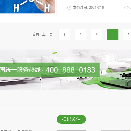
各类学校加强室内空气环境治理，确保学
发布时间:
2024
-
07
-
04
措，不仅体现了国家对青少年健康的深切
了政策支持和动力。教育部通知 优吸环
的“隐形杀手”——甲醛，变得更加活跃。
专业性和显著成效脱颖而出，成为众多学
色、无味的有机化合物，广泛存在于我们
深耕室内空气治理领域多年，拥有先进的
无处不在。而高温天气，更是加剧了甲醛
首页
上一页
4
1
2
3
5
校的空气质量都直接关系到师生的健康与未来
解之缘”温度是影响甲醛释放速度的关键
1℃，甲醛的释放速率就会增加约0.4倍
加，使得室内空气中的甲醛浓度升高。HEA
这一周期的长短受多种因素影响，包括建
材与家具不同的建材和家具甲醛含量不同。
中的甲醛需要释放18个月以上；而中密度
情况室内通风情况良好时，甲醛的释放速
不畅，甲醛的释放速度会变慢，释放周期会更
甲醛不仅令人难以察觉，而且它的危害也是
扫码关注