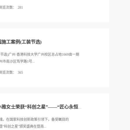
4次登陆央视《新闻联播》,多次获得《晚间新闻》《朝闻天
浏览次数：
281
次,已成为中国品牌界规格高、参与广、影响大的年度品
央常务副主席 齐续春开幕式上，第十二届全国政协副
暴露了奥运村在硬件设施和舒适度上的不足，也让我
辞。他对第十八届中国品牌节开幕表示祝贺与衷心感
环境问题。在此背景下，优吸环保作为室内空气净化
业灯塔，...
动员健康的同时，推动绿色、环保的住宿理念。-巴黎
奥运村的住宿条件被多国运动员诟病，主要问题集中
施工案例(工装节选)
餐食质量低下等方面。这些问题不仅影响了运动员的
不利影响。美国男篮等队伍选择自费入住高档酒店，
选)广州·香港科技大学广州校区总占地1669亩一期
求和对运动员健康的重视。运动员住宿房间(图片来
州市南沙区笃学路1号...
组织工作的挑战，更是对全球大型体育赛事住宿标准的
浏览次数：
365
的同时，为运动员提供安全、舒适、健康的住宿环
保住宿新风尚值得一提的是，巴黎奥运村在设计中融
亩，建筑面积约76000㎡项目地址：广州市南沙区东涌
道以吸收雨水蒸发降温、设置空气净化塔过滤空气中
1650亩面积60余万项目地址：广东省广州市番禺区兴
措施虽在一定程度上体现了环保精神，但在实际执行
语学校曾用名：广东外语外贸大学附设番禺外国语学
器排列在圣但尼奥运村的一条街道上(图...
禺区东环街莲花大道中202号广州市花都区华万学校总
热烈祝贺！优吸环保董事长易小雅女士荣获“科创之星”——“匠心永恒”优秀科技工作者100强！
平方米项目地址：广州市花都区芙蓉大道62号END
魂。在国家科技创新政策引领下，备受瞩目的
“科创之星”颁奖盛典在暨南...