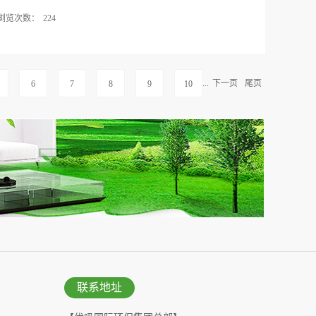
生能在安全、健康的环境中成长学习。这一系列举
浏览次数：
224
关怀，也为学校室内空气治理工作指明了方向，提供
保，专业守护校园健康在这样的背景下，优吸环保以其
 甲醛：夏日的“隐形杀手” 什么是甲醛甲醛，这个无
校信赖的合作伙伴。作为行业内的佼佼者，优吸环保
的家居环境中。从装修材料到家具、纺织品，它几乎
除甲醛技术和丰富的实战经验。我们深知，每一所学
的释放，让室内空气质量受到威胁。高温与甲醛的“不
...
下一页
尾页
6
7
8
9
10
，...
因素之一。当温度超过19℃（甲醛的沸点）时，每升高
。因此，在夏季高温天气下，甲醛的释放量会显著增
LTH 甲醛的释放周期甲醛的释放周期长达3-15年。
材、家具等甲醛含量，以及房子的通风情况等。01建
例如，油漆中的甲醛可以在7-15天内挥发；壁纸胶
纤维板中的甲醛释放周期可能长达10年以上。02通风
度会更快，释放周期相对较短。反之，如果室内通风
长。HEALTH甲醛的“罪恶行径” 及处理方法危害
不容小觑的。长期吸入高浓度的甲醛可能...
联系地址