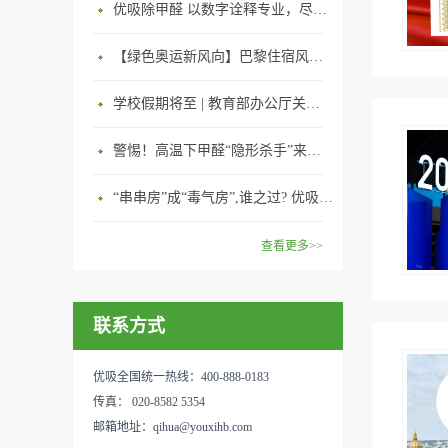
优吸除甲醛 以数字诠释专业，尽显除醛品牌实力！
【绿色奥运新风向】巴黎住宿风波：优吸环保共建健康绿色家居
学校假期将至 | 教育部办公厅关于加强学校新建校舍室内空气质量管理通知
警惕！高温下甲醛“隐形杀手”来袭，你的家安全吗？
“串串房”成“毒气房”,谁之过? 优吸守护呼吸健康11年专注室内空气治理！
查看更多>>
联系方式
优吸全国统一热线：400-888-0183
传真： 020-8582 5354
邮箱地址：qihua@youxihb.com