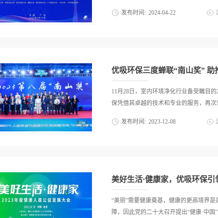
道戈壁远征赛”时的心路历程，她表示，
发布时间:
2024
-
04
-
22
励的瞬间，最终为了信念、坚定的目标，
得总冠军。不仅挑战了自我，更从中领悟
术的盛会中，优吸环保凭借其卓越的技术
坚持不懈，把当下做好，才能取得最终的
会科学技术奖”，这项殊荣是对优吸在推
节，来访的领军人才班老师和同学们纷纷
可。广东省科技成果转化创新大会 此
环保在环保领域所取得的成就给予了高度评价
成果转移转化中心(广东工业大学)合办
优吸环保三度蝉联“南山奖” 
转化联合体、粤港澳信息科技协同创新
大会邀请了广东省科技厅成果与区域处四
11月28日，室内环境净化行业备受瞩目的
副院长杜玉晓、广东高校科技成果转化中
保凭借其卓越的技术和专业的服务，再次荣
别作了《科技成果转化探讨与广东实践》
发布时间:
2023
-
12
-
08
《高校科技成果路径实践》《深化改革创
量发展》四个主题报告。四位嘉宾分别从
“南山奖”，实现了在该奖项上的三度蝉联。优
作了深度的分析与阐述，分析了当前科技
空净科技创新产品“南山奖”揭晓优吸环保
技成果转化创新发展提供了广东经验。
凭借着行业口碑、技术，斩获“诚信示范工
高效、环保的治理技术，为改善环境质量、
行业年度荣誉。同时，董事长易小雅女士荣
保以专业、创新、诚信赋能全民室内空气健康
与荣获“南山奖”代表合影2022年优吸环保
“美丽”需要健康奠基，健康的更高境界
奖”践行室内环境污染治理高质量发展，
障，因此党的二十大召开提出“健康·中国”建