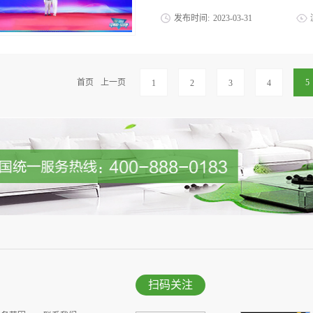
发布时间:
2023
-
03
-
31
重举行。优吸国际环保创始人易小雅女士
钟南山院士亲为优吸环保创始人易小雅
其中，此次高峰论坛由中国品牌建设室内
首页
上一页
5
1
2
3
4
合举办，中国工程院院士、中国品牌建设
士、火箭军工程大学教授侯立安，原国家
均，中国品牌建设室内空气净化品牌集群
英、行业代表一起共同探讨”车内环境“
随着后疫情时期的到来，安全性便利性更
首选出行之选。乘用车正逐渐从过去的工
车必将成为汽车消费者新的需求和新的
上作了主旨演讲，并以PPT 的形式从专
进行了详细的诠释。 钟院士用了大量
康与人体健康息息相关。钟南山院士主旨演
扫码关注