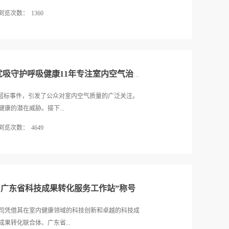
浏览次数：
1360
年庆典活动在广州白云国际会议中心隆重举行!优吸环保
也积极参与其中。健康人居的守护者2023年第一届
人居环境相关行业的蓬勃发展，2024年度第二届大
周年，大会召开更显意义非凡！本次大会由中面品牌建
“串串房”成“毒气房”,谁之过? 优吸守护呼吸健康11年专注室内空气治理！
境卫生行业协会主办，国家空气净化器产品质量检验
室协办，健康家展专业委员会，哈赞科技承办，广东
醛超标事件，引发了公众对室内空气质量的广泛关注。
会上，优吸环保凭借其卓越的品牌实力和持续的创新
康的潜在威胁。接下...
为全场瞩目的焦点之一。坚守绿色发展之路承载美好期
浏览次数：
4649
务副会长兼秘书长周志辉主持，中国品牌建设室内空
境卫生行业协会创会会长顾士明，原广东省环保厅厅
呼吸健康，并强调专业甲醛检测的重要性。串串房，
国家电院原副总工程师、空气净化器GB/T 18801-
客以低价收购旧房子或者毛坯房，用极度节省成本的方式
学教授吴吉祥，知名财经专家、高端品牌实验室主任段
售，因甲醛等有害物质含量极高，又被称为“白血病套
患甲醛超标事件让我们深刻认识到室内空气质量的重要
“广东省科技成果转化服务工作站”称号
无色无味，却能悄无声息地影响我们的呼吸系统，甚
们需要关注居住环境中的甲醛含量，确保室内空气质
限公司凭借其在室内健康领域的科技创新和卓越的科技成
“串串房”由于装修材料、家具等的复杂来源，以及可能
果转化联合体、广东省...