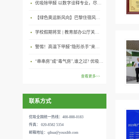
优吸除甲醛 以数字诠释专业，尽显除醛品牌实力！
【绿色奥运新风向】巴黎住宿风波：优吸环保共建健康绿色家居
学校假期将至 | 教育部办公厅关于加强学校新建校舍室内空气质量管理通知
警惕！高温下甲醛“隐形杀手”来袭，你的家安全吗？
“串串房”成“毒气房”,谁之过? 优吸守护呼吸健康11年专注室内空气治理！
查看更多>>
联系方式
优吸全国统一热线：400-888-0183
传真： 020-8582 5354
邮箱地址：qihua@youxihb.com