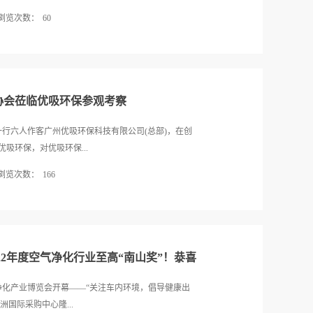
速发展推动下，各项技术不断突破、迭代，空气净化
浏览次数：
60
触媒、生物酶和二氧化氯等多种方案来有效地解决室
步伐，人们对室内空气质量的关注度不断提高，改善
地，由国家卫生健康委人口文化发展中心主办，中国品
特别疫情三年，更为室内空气净化治理行业迅速发展
内环境卫生行业协会、高端品牌实验室、奥维云网协
勋章获得者 钟南山院士中国工程院院士、共和...
广东省钟南山医学基金会公益支持的“美好生活•健康
月18日在北京隆重举行。会上，优吸环保被授予“健康人居
协会莅临优吸环保参观考察
唯一获奖企业。▲优吸环保荣获“健康人居卓越品牌”
▲全国爱国卫生运动委员会办公室副主任、国家卫生
一行六人作客广州优吸环保科技有限公司(总部)，在创
次“美好生活·健康家”大会是健康环境促进的高层次、
吸环保，对优吸环保...
选依据空净行业品牌健康维度的贡献力、影响力、创
浏览次数：
166
综合评定，旨在聚焦空净行业健康高质量发展，表彰
健康人居表现典范。 全国爱国卫生运动委员会办公
方面有一个更全面的了解。优吸环保创始人易小雅女
息化司司长毛群安以视频形式致辞。他在致辞中讲
化行业协会宾客合影易总向宾客介绍公司总体情况和
康中国行动和爱国卫生运动。大会的主题与健康中国
总身来宾介绍优吸环保各分支机构(网点)易总向客人们
市室内环境净化行业协会客人介绍优吸环保标杆案例
22年度空气净化行业至高“南山奖”！㳟喜
气净化产业博览会开幕——“关注车内环境，倡导健康出
洲国际采购中心隆...