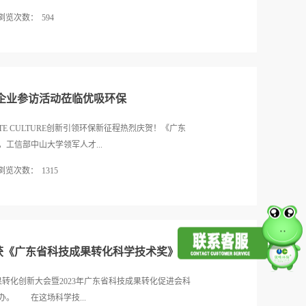
的重灾区。这些因素共同作用，使得“串串房”的室内
浏览次数：
594
害01装修质量没有保障串串房的装修质量往往难以得
子为了追求最大的利润，必须快速完成装修和包装。
化促进会联合颁发的“科技成果转化服务工作站”称
内部质量低下，成为“金玉其外败絮其中”的中看不中
科技成果领域又取得了新的突破，继“高新技术企业”
了降低成本，串串房在装修时会大量使用劣质、不环保
在科技创新和成果转化方面的卓越实力。作为专业从事
。这些材料会持...
环保集科研、生产、销售、工程于一体，凭借卓越的
企业参访活动莅临优吸环保
的领军企业。优吸在室内空气甲醛治理、室内异味、
域已有11年的成功经验，在全国拥有810+家分支机
ATE CULTURE创新引领环保新征程热烈庆贺！《广东
、珠光等知名企业提供室内空气治理服务，且赢得了
工信部中山大学领军人才...
转化促进会是目前广东省唯一的省级科技成果转化协
浏览次数：
1315
成立，由广东地区的高校、研发机构、事业单位、投
组成的非营利性科技类社会团体。主要是为企业赋
有限公司（以下简称“优吸环保”）进行了一场别开生
源力量，以帮助企业掌握核心技术为目标，引导专
雅女士和业务部经理尹芳女士等团队成员，以满腔的
多维度赋能企业创新，从而提升企业的自主创新能
州优吸环保科技有限公司尹经理首先向宾客们介绍了
省促进科技成果转化条例》，...
核心价值观、业务模式以及在环保领域所取得的显著
获《广东省科技成果转化科学技术奖》
位宾客都对优吸环保有了更为深入的了解。紧接着，
展历程。从公司创立之初的艰辛起步，谈到如今在环
成果转化创新大会暨2023年广东省科技成果转化促进会科
挑战与坚持。特别是易董事长还分享了她参加“工商大
。 在这场科学技...