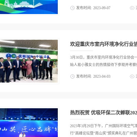
认知水平不高，近年来，在空净行业的高
发布时间:
2023
-
09
-
07
专业能力得到了显著的提升，可以通过光
内污染问题。然而，跟着健康中国推动的
活·健康家为进一步推动健康中国行动落
这些空间的空气质量成为了迫切的需求。
牌建设室内空气净化品牌集群、广东省室
创造了黄金时期。中国工程院院士、共和国
办，健康室内环境公益行动办公室承办，
家--2023健康人居公益发展大会”于8
欢迎重庆市室内环境净化行业
卓越品牌”荣誉称号，为空净治理行业本届
荣誉称号坚定绿色发展目标寄托美好愿景
3月30日，重庆市室内环境净化行业协会
健康委规划发展与信息化司司长 毛群安本
始人易小雅女士的热情接待下参观并考察优
专业化的宣传、交流和展示平台。大会评
发布时间:
2023
-
04
-
03
造力、技术力以及行业反响等多方面进行
健康人居先锋榜样，为行业树立更好的
的公司发展历程、发展方向、优势产品等
室副主任、国家卫生健康委规划发展与信
士携市场部总监刘经理与重庆室内环境净
到，党的二十大报告指出，要深入开展健
发展历程易总向宾客介绍公司总体情况易
行动中的“健康环境促进...
介绍优吸环保产品及所获荣誉易总向重庆
热烈祝贺 优吸环保二次蝉联20
2023年3月29日下午，广州国际环境空
行”高峰论坛暨“南山奖”颁奖典礼在广州琶