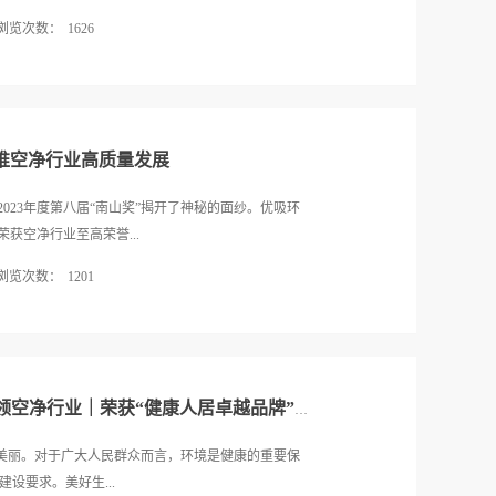
在赛事过程中既有恐惧放弃的念头，也有被感动、被鼓
浏览次数：
1626
最终中大从全国五十多所学院、一百多支队伍中，获
到了企业经营的真谛——放下幻想，做好当下，只有
创新与成果转化实力，荣获“广东省科技成果转化促进
成功，才能成现心中的梦想。现场分享交流在分享环
动科技进步和成果转化方面所做出的杰出贡献的高度认
表示，易董事长的分享不仅让他们深受启发，对优吸
次会议由广东省科技成果转化促进会主办，广东科技
。...
，广州中大知识产权服务有限公司、广东省科协科技成果
助推空净行业高质量发展
联合体、广州市科技成果转化促进会等单位联办。
级调研员斯恒、广东工业大学产业技术研究与开发院
2023年度第八届“南山奖”揭开了神秘的面纱。优吸环
心副主任邓志、广东省科学院规划部副处长郑艳伟分
获空净行业至高荣誉...
《赋权改革+线上线下结合 助推高校科技成果转化》
浏览次数：
1201
新 打造聚焦产业发展枢纽型高端平台 助力广东省高质
政策、平台、产业、科技成果转化的成功经验与模式
吸环保蝉联2023年度第八届“南山奖”2023年度中国
成果转化的现状、问题及对策，为广东乃至全国的科
不仅连续三届（第六、七、八届）蝉联“南山奖”，更是
 优吸环保作为环保行业的佼佼者，一直致力于研发
程”、“诚信、品牌、质量、管理、服务5A企业”两项
保护生态环境贡...
获“2023年度行业突出贡献奖”十名之一席！优吸环
美好生活·健康家，优吸环保引领空净行业｜荣获“健康人居卓越品牌”荣誉
生活。2023年第八届11.28全民空净节钟南山院士
荣获第七届“南山奖”2021年优吸环保荣获第六届“南山
是美丽。对于广大人民群众而言，环境是健康的重要保
共同推进健康中国建设十年前，公众对空气净化行业的
设要求。美好生...