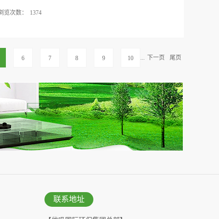
浏览次数：
1374
获钟南山院士亲自颁奖。授奖现场“南山奖”颁奖现场
女士颁奖“关注车内环境，倡导健康出行”高峰论坛
空气净化品牌集群、广东省室内环境卫生行业协会联
...
下一页
尾页
6
7
8
9
10
室内空气净化品牌集群主席钟南山，中国工程院院
质监总局副局长、中国品牌建设促进会理事长刘平
执行主席顾士明等领导与众多专业、学者、行业精
、”健康出行“等问题。 健康汽车是一个全新的理念，
为突出的私家车出行，越来越成为新形势下，消费者
作所需逐步过渡到人的“第三生活空间”，未来健康汽
要求。钟南山院士主旨演讲 钟南山院士在高峰论坛
业的视角对《关注车内环境，倡导健康出行》这个主题
的图片和数据，介绍了现今环境下，车内空间环境健
讲钟南山院士主旨演讲2...
联系地址