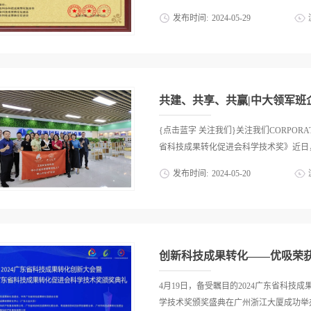
存在的通风不良问题，容易成为甲醛超标
发布时间:
2024
-
05
-
29
空气质量难以得到保障。三、串串房的危
到保障。这主要是因为付款周期短，房串
科技成果转化促进会、广州市科技成果转
这样的快速装修往往导致房子外观华丽但
号。这一荣誉的获得，标志着优吸环保在
用的房子。02装修材料劣质不能把控为
和“专精特新企业”之后，再次证明了其
的装修材料，如甲醛超标的人造板、油漆等
室内环境健康领域的高新技术企业，优吸
共建、共享、共赢|中大领军班
技术实力和创新能力，已经成为全国连锁
TVOC有害气体治理、室内防霉/除霉等领
{点击蓝字 关注我们}关注我们CORPOR
构，并长期为万达、星河湾、侨鑫、绿地
省科技成果转化促进会科学技术奖》近日，
广大客户的信赖和好评。广东省科技成果
发布时间:
2024
-
05
-
20
会。该会由省科协主管，经省民政厅批准
资融资机构、企业、社团以及个人等自愿
班的老师和同学们莅临广州优吸环保科技
能，通过整合政府、高校和专业服务的资
面的企业参访活动。优吸环保董事长易小
家、人才、技术等创新要素向企业集聚，
热情和专业的态度，欢迎宾客的到来。广
力。为了贯彻执行党的十九大精神和《广东
优吸环保的基本情况，详细阐述了公司的
创新科技成果转化——优吸荣
成就。尹经理讲解深入浅出，在场的每一
董事长易小雅与大家分享了优吸环保的发
4月19日，备受瞩目的2024广东省科技
保行业的领先地位，每一个阶段都充满了
学技术奖颁奖盛典在广州浙江大厦成功举办