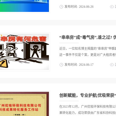
发布时间:
2024
-
06
-
26
生行业协会(以下简称“协会”)成立15周
作为室内环境净化治理专业委员会主任单位
健康人居公益发展大会的成功举办，推动了
会恰逢广东省室内环境卫生行业协会15
设室内空气净化品牌集群、广东省室内环
检测中心，《大国品牌》、高端品牌实验
近日，一位知名博主揭露的“串串房”甲
省钟南山医学基金会公益支持。在这场盛
这一事件不仅是个案，更是对广大租房者健
精神，第五次蝉联“一线品牌”荣誉，成
发布时间:
2024
-
06
-
17
盼活动由广东省室内环境卫生行业协会常
气净化品牌集群执行主席、广东省室内环
来，我们将结合这一事件，探讨如何守护
长、广东省环境保护基金会原理事长袁征，中
也被称为“陷阱房”“贩子房”，是指炒房
2022国标起草组组长朱焰，上海交通大
对房子进行装修，之后作为精修房高价租
传敏等嘉宾以及会员单位代表、行...
房”。01一、甲醛超标：潜在的健康隐
创新赋能，专业护航|优吸荣获
性。甲醛，这一常见的室内空气污染物，
至可能引发更严重的健康问题。因此，我
在2023年12月，广州优吸环保科技有
量达标。二、为何“串串房”易甲醛超标?
果转化能力，成功荣获由广东省科协科技成