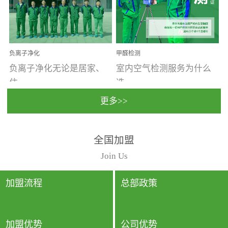
温暖潮湿、营养物质多、
重。汽车的空间范围小，
通风缓慢的空间最易滋生
配件、皮具、装饰多，这
大量霉菌的...
些都是汽...
负离子净化
甲醛检测
负离子净化无论是居家、
室内空气检测服务为什么
住...
选...
更多>>
宿、办公还是各类社会活
择上门检测?☑ 上门检测执
全国加盟
动，人类长时间停留的室
行国家规定的标准检测方
内空间都有整体消毒的需
法，空气采样量准确，检
Join Us
要。因为空间内人流携带
测结果可靠，远胜于其他
的、空气...
检测...
加盟流程
总部政策
加盟优势
公司优势