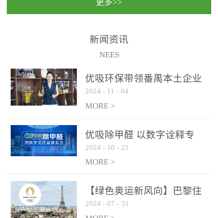
更多>>
民法院室内除甲醛空气治
国家通过设在对外开放口
理项目施工单位：优吸环
岸的出入境边防检查机关
保施工日期：2020年1月珠
（及各出入境边防检查
新闻资讯
海横琴新区人民法院，座
站），依法对出入境人
NEES
落...
员、交通工具...
优吸环保带领番禺本​土企业
2024
-
11
-
04
勇敢破局向“新”
MORE >
优吸除甲醛 以数字诠释专
2024
-
10
-
21
业，尽显除醛品牌实力！
MORE >
【绿色奥运新风向】巴黎住
2024
-
07
-
31
宿风波：优吸环保共建健康