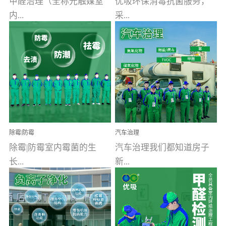
甲醛治理（全称光触媒室
优吸环保消毒抗菌服务，
内...
采...
空气污染净化治理）工业
用行业公认奥维牌消毒
文明的进步，创造了多姿
液，具备杀死人体冠状病
多彩的家居产品和生活情
毒的功效，杀菌率
调，但也带来了以甲醛为
99.99%。相对于传统消毒
首的室内...
液来说，无...
除霉|防霉
汽车治理
除霉|防霉室内霉菌的生
汽车治理我们都知道房子
长...
新...
受温度、湿度、基质养
装修完会有甲醛，其实汽
分、通风四个条件影响，
车的甲醛超标问题更为严