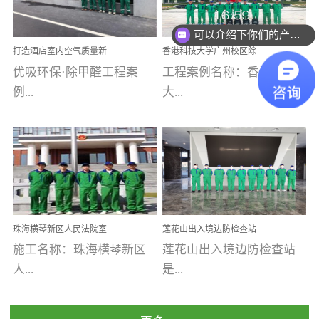
乐寓 深圳市安居乐寓
址：广州市南沙区海滨路
程序；生产车间为优吸总
为深圳安居集团旗下城...
南沙珠江湾江门市蓬江区
可以介绍下你们的产品么
部和全国分支机构生产光
打造酒店室内空气质量新
香港科技大学广州校区除
禾...
触媒、净醛王、祛味剂等
标杆——优吸环保·标杆之
甲醛项目圆满完成
优吸环保·除甲醛工程案
工程案例名称：香港科技
优吸系列产品，保质保量
作：东莞美豪雅致酒店室
内空气治理工程纪实
例...
大...
完成生产任务，确保全国
各分支机构的日常产品需
求。资质优势团队优势分
【东莞美豪雅致酒店】室
学广州校区室内空气治
支优势优吸环保是一棵正
内空气治理项目东莞美豪
理 工程案例地址：广
茁壮成长的树，只要我们
雅致酒店 东莞美豪雅
州南沙区·香港科技大学(广
人人都爱护她、珍惜她、
致酒店是为中高端人士...
州)校区 工程案...
她将越来越枝繁叶茂，终
珠海横琴新区人民法院室
莲花山出入境边防检查站
将会成为一棵参天大树！
内除甲醛空气治理项目
室内除甲醛空气治理项目
施工名称：珠海横琴新区
莲花山出入境边防检查站
优吸环保截止2020年拥有
人...
是...
全国600家网点分支机构。