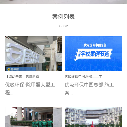
湾仔，有一支拥有高素质
高技能的团队。汇聚了众
案例列表
多的行业专家学者，攻克
case
了众多行业技术难题，并
取得了多项产品技术专利
和多项国家版权局著作
权，获得高新技术企业称
号。生产优势自主生产自
给自足，优吸公司于2015
【绿动未来，启幕新篇
优吸环保中国总部——学
在广州番禺区成功建立产
章】优吸环保中标深圳安
校施工案例(节选)
优吸环保·除甲醛大型工
优吸环保中国总部 施工
品线生产基地，工厂拥有
居乐寓，超大型工装室内
空气治理项目顺利启航，
程...
案...
自动化生产设备和成熟的
匠心筑就健康空间！
生产制作工艺流程。严格
选择源头源材料、严控产
案例【深圳安居乐寓】室
例(学校工装节选)广州南沙
品质量，我们每一批的生
内空气治理项目深圳安居
小学(珠江湾校区)项目地
产产品都经过严格的质检