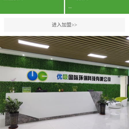
...
进入加盟>>
公司实力香港企业公司、
专利保护优势、双甲资质
企业（“室内环境净化治理
甲级施工资质”“室内环境
污染治理资质等级证
书”）、拥有多名高级《环
境工程高级工程师》室内
空气治理资格认证的治理
人员、掌握室内空气净化
治理实用技术和五项专利
技术、八项计算机软件著
作权登记证书等。研发实
力公司研发团队位于香港