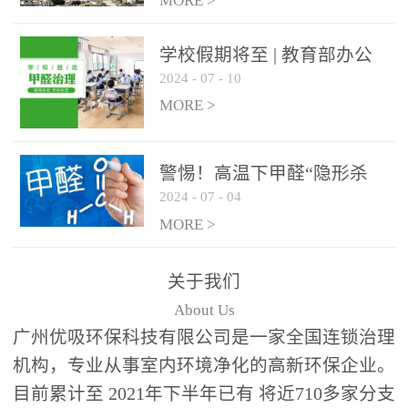
绿色家居
MORE >
学校假期将至 | 教育部办公
2024
-
07
-
10
厅关于加强学校新建校舍室
内空气质量管理通知
MORE >
警惕！高温下甲醛“隐形杀
2024
-
07
-
04
手”来袭，你的家安全吗？
MORE >
关于我们
About Us
广州优吸环保科技有限公司是一家全国连锁治理
机构，专业从事室内环境净化的高新环保企业。
目前累计至 2021年下半年已有 将近710多家分支