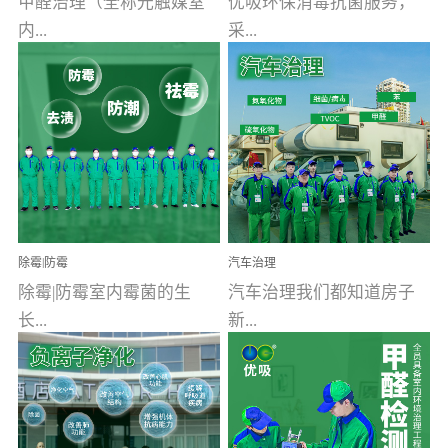
甲醛治理（全称光触媒室
优吸环保消毒抗菌服务，
内...
采...
空气污染净化治理）工业
用行业公认奥维牌消毒
文明的进步，创造了多姿
液，具备杀死人体冠状病
多彩的家居产品和生活情
毒的功效，杀菌率
调，但也带来了以甲醛为
99.99%。相对于传统消毒
首的室内...
液来说，无...
除霉|防霉
汽车治理
除霉|防霉室内霉菌的生
汽车治理我们都知道房子
长...
新...
受温度、湿度、基质养
装修完会有甲醛，其实汽
分、通风四个条件影响，
车的甲醛超标问题更为严