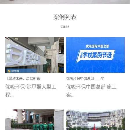
湾仔，有一支拥有高素质
高技能的团队。汇聚了众
案例列表
多的行业专家学者，攻克
case
了众多行业技术难题，并
取得了多项产品技术专利
和多项国家版权局著作
权，获得高新技术企业称
号。生产优势自主生产自
给自足，优吸公司于2015
【绿动未来，启幕新篇
优吸环保中国总部——学
在广州番禺区成功建立产
章】优吸环保中标深圳安
校施工案例(节选)
优吸环保·除甲醛大型工
优吸环保中国总部 施工
品线生产基地，工厂拥有
居乐寓，超大型工装室内
空气治理项目顺利启航，
程...
案...
自动化生产设备和成熟的
匠心筑就健康空间！
生产制作工艺流程。严格
选择源头源材料、严控产
案例【深圳安居乐寓】室
例(学校工装节选)广州南沙
品质量，我们每一批的生
内空气治理项目深圳安居
小学(珠江湾校区)项目地
产产品都经过严格的质检