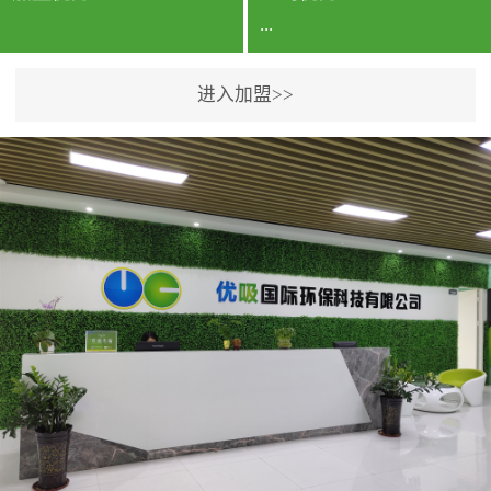
...
进入加盟>>
公司实力香港企业公司、
专利保护优势、双甲资质
企业（“室内环境净化治理
甲级施工资质”“室内环境
污染治理资质等级证
书”）、拥有多名高级《环
境工程高级工程师》室内
空气治理资格认证的治理
人员、掌握室内空气净化
治理实用技术和五项专利
技术、八项计算机软件著
作权登记证书等。研发实
力公司研发团队位于香港