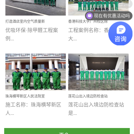
乐寓 深圳市安居乐寓
址：广州市南沙区海滨路
程序；生产车间为优吸总
为深圳安居集团旗下城...
南沙珠江湾江门市蓬江区
现在有优惠活动吗
部和全国分支机构生产光
打造酒店室内空气质量新
香港科技大学广州校区除
禾...
触媒、净醛王、祛味剂等
标杆——优吸环保·标杆之
甲醛项目圆满完成
优吸环保·除甲醛工程案
工程案例名称：香港科技
优吸系列产品，保质保量
作：东莞美豪雅致酒店室
内空气治理工程纪实
例...
大...
完成生产任务，确保全国
各分支机构的日常产品需
求。资质优势团队优势分
【东莞美豪雅致酒店】室
学广州校区室内空气治
支优势优吸环保是一棵正
内空气治理项目东莞美豪
理 工程案例地址：广
茁壮成长的树，只要我们
雅致酒店 东莞美豪雅
州南沙区·香港科技大学(广
人人都爱护她、珍惜她、
致酒店是为中高端人士...
州)校区 工程案...
她将越来越枝繁叶茂，终
珠海横琴新区人民法院室
莲花山出入境边防检查站
将会成为一棵参天大树！
内除甲醛空气治理项目
室内除甲醛空气治理项目
施工名称：珠海横琴新区
莲花山出入境边防检查站
优吸环保截止2020年拥有
人...
是...
全国600家网点分支机构。