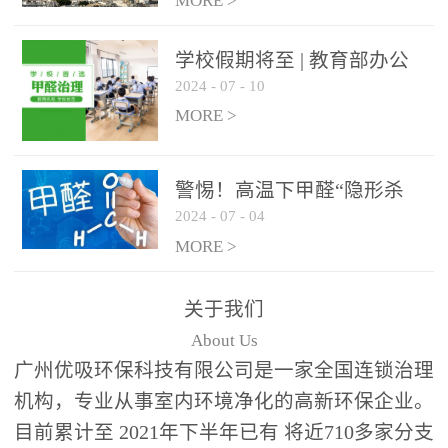
绿色家居
MORE >
学校假期将至 | 教育部办公
2024
-
07
-
10
厅关于加强学校新建校舍室
内空气质量管理通知
MORE >
警惕！高温下甲醛“隐形杀
2024
-
07
-
04
手”来袭，你的家安全吗？
MORE >
关于我们
About Us
广州优吸环保科技有限公司是一家全国连锁治理
机构，专业从事室内环境净化的高新环保企业。
目前累计至 2021年下半年已有 将近710多家分支