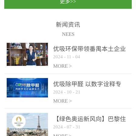
更多>>
民法院室内除甲醛空气治
国家通过设在对外开放口
理项目施工单位：优吸环
岸的出入境边防检查机关
保施工日期：2020年1月珠
（及各出入境边防检查
新闻资讯
海横琴新区人民法院，座
站），依法对出入境人
NEES
落...
员、交通工具...
优吸环保带领番禺本​土企业
2024
-
11
-
04
勇敢破局向“新”
MORE >
优吸除甲醛 以数字诠释专
2024
-
10
-
21
业，尽显除醛品牌实力！
MORE >
【绿色奥运新风向】巴黎住
2024
-
07
-
31
宿风波：优吸环保共建健康