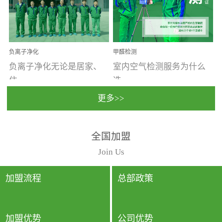
温暖潮湿、营养物质多、
重。汽车的空间范围小，
通风缓慢的空间最易滋生
配件、皮具、装饰多，这
大量霉菌的...
些都是汽...
负离子净化
甲醛检测
负离子净化无论是居家、
室内空气检测服务为什么
住...
选...
更多>>
宿、办公还是各类社会活
择上门检测?☑ 上门检测执
全国加盟
动，人类长时间停留的室
行国家规定的标准检测方
内空间都有整体消毒的需
法，空气采样量准确，检
Join Us
要。因为空间内人流携带
测结果可靠，远胜于其他
的、空气...
检测...
加盟流程
总部政策
加盟优势
公司优势