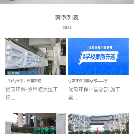
湾仔，有一支拥有高素质
高技能的团队。汇聚了众
案例列表
多的行业专家学者，攻克
case
了众多行业技术难题，并
取得了多项产品技术专利
和多项国家版权局著作
权，获得高新技术企业称
号。生产优势自主生产自
给自足，优吸公司于2015
【绿动未来，启幕新篇
优吸环保中国总部——学
在广州番禺区成功建立产
章】优吸环保中标深圳安
校施工案例(节选)
优吸环保·除甲醛大型工
优吸环保中国总部 施工
品线生产基地，工厂拥有
居乐寓，超大型工装室内
空气治理项目顺利启航，
程...
案...
自动化生产设备和成熟的
匠心筑就健康空间！
生产制作工艺流程。严格
选择源头源材料、严控产
案例【深圳安居乐寓】室
例(学校工装节选)广州南沙
品质量，我们每一批的生
内空气治理项目深圳安居
小学(珠江湾校区)项目地
产产品都经过严格的质检