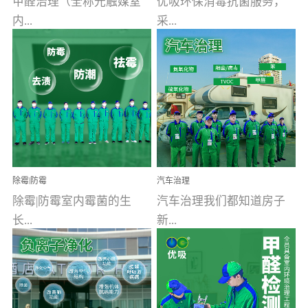
甲醛治理（全称光触媒室
优吸环保消毒抗菌服务，
内...
采...
空气污染净化治理）工业
用行业公认奥维牌消毒
文明的进步，创造了多姿
液，具备杀死人体冠状病
多彩的家居产品和生活情
毒的功效，杀菌率
调，但也带来了以甲醛为
99.99%。相对于传统消毒
首的室内...
液来说，无...
除霉|防霉
汽车治理
除霉|防霉室内霉菌的生
汽车治理我们都知道房子
长...
新...
受温度、湿度、基质养
装修完会有甲醛，其实汽
分、通风四个条件影响，
车的甲醛超标问题更为严