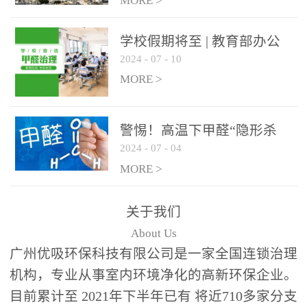
绿色家居
MORE >
学校假期将至 | 教育部办公
2024
-
07
-
10
厅关于加强学校新建校舍室
内空气质量管理通知
MORE >
警惕！高温下甲醛“隐形杀
2024
-
07
-
04
手”来袭，你的家安全吗？
MORE >
关于我们
About Us
广州优吸环保科技有限公司是一家全国连锁治理
机构，专业从事室内环境净化的高新环保企业。
目前累计至 2021年下半年已有 将近710多家分支