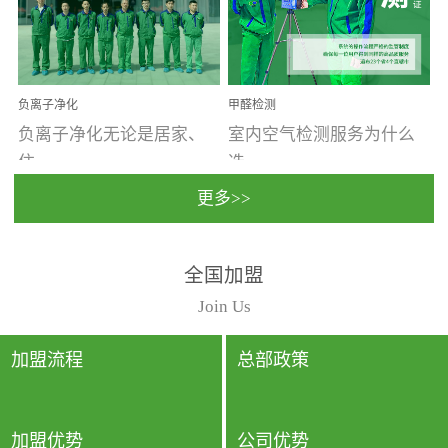
温暖潮湿、营养物质多、
重。汽车的空间范围小，
通风缓慢的空间最易滋生
配件、皮具、装饰多，这
大量霉菌的...
些都是汽...
负离子净化
甲醛检测
负离子净化无论是居家、
室内空气检测服务为什么
住...
选...
更多>>
宿、办公还是各类社会活
择上门检测?☑ 上门检测执
全国加盟
动，人类长时间停留的室
行国家规定的标准检测方
内空间都有整体消毒的需
法，空气采样量准确，检
Join Us
要。因为空间内人流携带
测结果可靠，远胜于其他
的、空气...
检测...
加盟流程
总部政策
加盟优势
公司优势