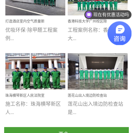
乐寓 深圳市安居乐寓
址：广州市南沙区海滨路
程序；生产车间为优吸总
为深圳安居集团旗下城...
南沙珠江湾江门市蓬江区
现在有优惠活动吗
部和全国分支机构生产光
打造酒店室内空气质量新
香港科技大学广州校区除
禾...
触媒、净醛王、祛味剂等
标杆——优吸环保·标杆之
甲醛项目圆满完成
优吸环保·除甲醛工程案
工程案例名称：香港科技
优吸系列产品，保质保量
作：东莞美豪雅致酒店室
内空气治理工程纪实
例...
大...
完成生产任务，确保全国
各分支机构的日常产品需
求。资质优势团队优势分
【东莞美豪雅致酒店】室
学广州校区室内空气治
支优势优吸环保是一棵正
内空气治理项目东莞美豪
理 工程案例地址：广
茁壮成长的树，只要我们
雅致酒店 东莞美豪雅
州南沙区·香港科技大学(广
人人都爱护她、珍惜她、
致酒店是为中高端人士...
州)校区 工程案...
她将越来越枝繁叶茂，终
珠海横琴新区人民法院室
莲花山出入境边防检查站
将会成为一棵参天大树！
内除甲醛空气治理项目
室内除甲醛空气治理项目
施工名称：珠海横琴新区
莲花山出入境边防检查站
优吸环保截止2020年拥有
人...
是...
全国600家网点分支机构。