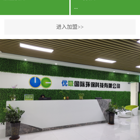
...
进入加盟>>
公司实力香港企业公司、
专利保护优势、双甲资质
企业（“室内环境净化治理
甲级施工资质”“室内环境
污染治理资质等级证
书”）、拥有多名高级《环
境工程高级工程师》室内
空气治理资格认证的治理
人员、掌握室内空气净化
治理实用技术和五项专利
技术、八项计算机软件著
作权登记证书等。研发实
力公司研发团队位于香港