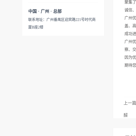
聚集
诚信
中国 · 广州 · 总部
广州
联系地址：广州番禺区迎宾路221号时代商
盖、
厦B座2楼
成功
广州
察、
因为
期待
上一
醛