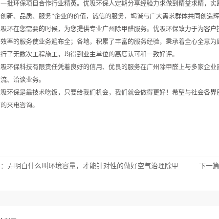
了一批环保项目合作行业精英。优吸环保人定期分享经验力求做到精益求精，实
、创新、品质、服务”企业的价值，诚信的服务，竭诚与广大需求群体共同创造
优吸环在您需要的时候，为您提供专业广州除甲醛服务。优吸环保致力于为客户
高效率的服务使业务遍布全；各地，积累了丰富的服务经验，秉承着全心全意为
进行了无数次工程施工，均得到业主单位的高度认可和一致好评。
优吸环保科技有限责任凭着良好的信用、优良的服务在广州除甲醛上与多家企业
交流、洽谈业务。
优吸环保是靠技术吃饭，只要给我们机会，我们就会做得更好！希望与社会各界
您的来电咨询。
篇：
弄明白什么叫环境容量，才能针对性的做好空气治理除甲
下一