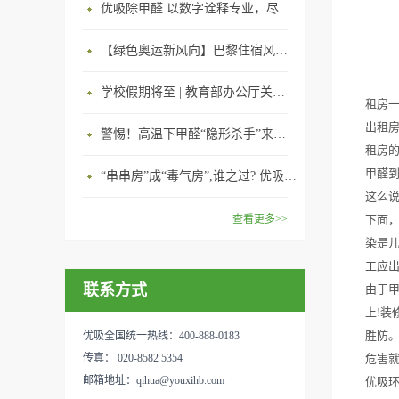
优吸除甲醛 以数字诠释专业，尽显除醛品牌实力！
【绿色奥运新风向】巴黎住宿风波：优吸环保共建健康绿色家居
学校假期将至 | 教育部办公厅关于加强学校新建校舍室内空气质量管理通知
租房
出租房
警惕！高温下甲醛“隐形杀手”来袭，你的家安全吗？
租房
甲醛到
“串串房”成“毒气房”,谁之过? 优吸守护呼吸健康11年专注室内空气治理！
这么
查看更多>>
下面，
染是
工应
联系方式
由于甲
上!
胜防
优吸全国统一热线：400-888-0183
传真： 020-8582 5354
危害就
邮箱地址：qihua@youxihb.com
优吸