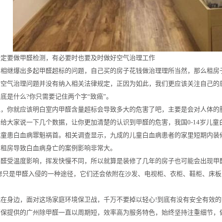
一定要做甲醛检测，有必要时也要及时做好空气治理工作
相继爆出多起甲醛超标的问题，自己买的房子花钱做治理理所当然，那么租房子
的空气治理问题并没有纳入相关法律规定，正因为如此，我们更应该关注自己的
底是什么?你只需要记住两个字“致癌”。
说，你就应该明白室内甲醛含量超标会导致多大的危害了吧，主要是会对人体的
给大家说一下几个数据，让你更加清楚的认识到甲醛的危害，我国0-14岁儿童
儿童患白血病罪魁祸首。相关调查显示，九成的儿童白血病患者的家里短期内装
出租房导致白血病身亡的案例影响非常大。
醛受温度影响，挥发快慢不同，所以就算是装修了几年的房子也可能会出现甲醛
装修只是甲醛入侵的一种途径，它们还会依附在沙发、电视柜、衣柜、鞋柜、床
。
在身边，面对这场家庭环境保卫战，千万不要掉以轻心!到底有没有安全有效的方
环保提供的广州除甲醛一直以周期短，效率高为服务特色，始终坚持注重细节，