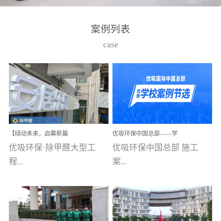
湾仔，有一支拥有高素质
高技能的团队。汇聚了众
案例列表
多的行业专家学者，攻克
case
了众多行业技术难题，并
取得了多项产品技术专利
和多项国家版权局著作
权，获得高新技术企业称
号。生产优势自主生产自
给自足，优吸公司于2015
【绿动未来，启幕新篇
优吸环保中国总部——学
在广州番禺区成功建立产
章】优吸环保中标深圳安
校施工案例(节选)
优吸环保·除甲醛大型工
优吸环保中国总部 施工
品线生产基地，工厂拥有
居乐寓，超大型工装室内
空气治理项目顺利启航，
程...
案...
自动化生产设备和成熟的
匠心筑就健康空间！
生产制作工艺流程。严格
选择源头源材料、严控产
案例【深圳安居乐寓】室
例(学校工装节选)广州南沙
品质量，我们每一批的生
内空气治理项目深圳安居
小学(珠江湾校区)项目地
产产品都经过严格的质检