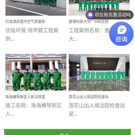
乐寓 深圳市安居乐寓
址：广州市南沙区海滨路
程序；生产车间为优吸总
为深圳安居集团旗下城...
南沙珠江湾江门市蓬江区
现在有优惠活动吗
部和全国分支机构生产光
打造酒店室内空气质量新
香港科技大学广州校区除
禾...
触媒、净醛王、祛味剂等
标杆——优吸环保·标杆之
甲醛项目圆满完成
优吸环保·除甲醛工程案
工程案例名称：香港科技
优吸系列产品，保质保量
作：东莞美豪雅致酒店室
内空气治理工程纪实
例...
大...
完成生产任务，确保全国
各分支机构的日常产品需
求。资质优势团队优势分
【东莞美豪雅致酒店】室
学广州校区室内空气治
支优势优吸环保是一棵正
内空气治理项目东莞美豪
理 工程案例地址：广
茁壮成长的树，只要我们
雅致酒店 东莞美豪雅
州南沙区·香港科技大学(广
人人都爱护她、珍惜她、
致酒店是为中高端人士...
州)校区 工程案...
她将越来越枝繁叶茂，终
珠海横琴新区人民法院室
莲花山出入境边防检查站
将会成为一棵参天大树！
内除甲醛空气治理项目
室内除甲醛空气治理项目
施工名称：珠海横琴新区
莲花山出入境边防检查站
优吸环保截止2020年拥有
人...
是...
全国600家网点分支机构。