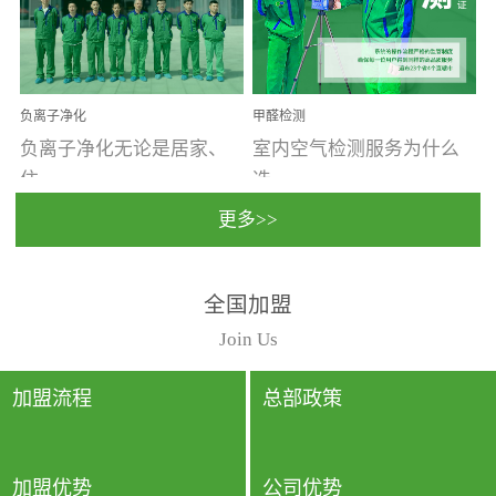
温暖潮湿、营养物质多、
重。汽车的空间范围小，
通风缓慢的空间最易滋生
配件、皮具、装饰多，这
大量霉菌的...
些都是汽...
负离子净化
甲醛检测
负离子净化无论是居家、
室内空气检测服务为什么
住...
选...
更多>>
宿、办公还是各类社会活
择上门检测?☑ 上门检测执
全国加盟
动，人类长时间停留的室
行国家规定的标准检测方
内空间都有整体消毒的需
法，空气采样量准确，检
Join Us
要。因为空间内人流携带
测结果可靠，远胜于其他
的、空气...
检测...
加盟流程
总部政策
加盟优势
公司优势