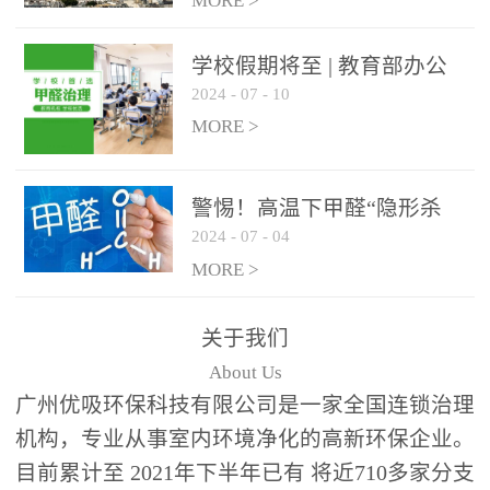
绿色家居
MORE >
学校假期将至 | 教育部办公
2024
-
07
-
10
厅关于加强学校新建校舍室
内空气质量管理通知
MORE >
警惕！高温下甲醛“隐形杀
2024
-
07
-
04
手”来袭，你的家安全吗？
MORE >
关于我们
About Us
广州优吸环保科技有限公司是一家全国连锁治理
机构，专业从事室内环境净化的高新环保企业。
目前累计至 2021年下半年已有 将近710多家分支