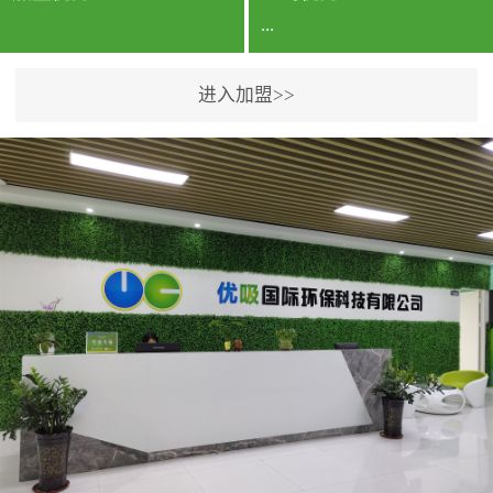
...
进入加盟>>
公司实力香港企业公司、
专利保护优势、双甲资质
企业（“室内环境净化治理
甲级施工资质”“室内环境
污染治理资质等级证
书”）、拥有多名高级《环
境工程高级工程师》室内
空气治理资格认证的治理
人员、掌握室内空气净化
治理实用技术和五项专利
技术、八项计算机软件著
作权登记证书等。研发实
力公司研发团队位于香港