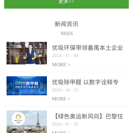
更多>>
民法院室内除甲醛空气治
国家通过设在对外开放口
理项目施工单位：优吸环
岸的出入境边防检查机关
保施工日期：2020年1月珠
（及各出入境边防检查
新闻资讯
海横琴新区人民法院，座
站），依法对出入境人
NEES
落...
员、交通工具...
优吸环保带领番禺本​土企业
2024
-
11
-
04
勇敢破局向“新”
MORE >
优吸除甲醛 以数字诠释专
2024
-
10
-
21
业，尽显除醛品牌实力！
MORE >
【绿色奥运新风向】巴黎住
2024
-
07
-
31
宿风波：优吸环保共建健康