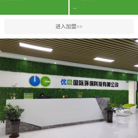
...
进入加盟>>
公司实力香港企业公司、
专利保护优势、双甲资质
企业（“室内环境净化治理
甲级施工资质”“室内环境
污染治理资质等级证
书”）、拥有多名高级《环
境工程高级工程师》室内
空气治理资格认证的治理
人员、掌握室内空气净化
治理实用技术和五项专利
技术、八项计算机软件著
作权登记证书等。研发实
力公司研发团队位于香港