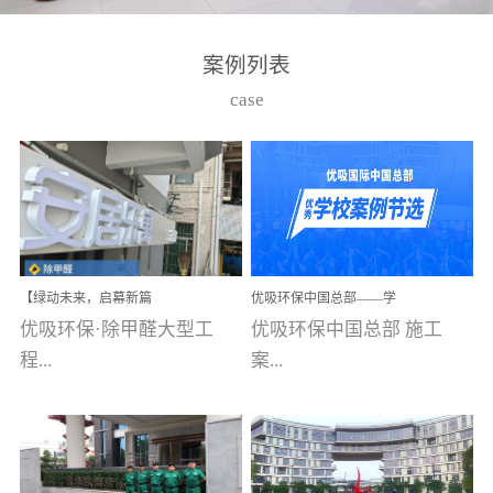
湾仔，有一支拥有高素质
高技能的团队。汇聚了众
案例列表
多的行业专家学者，攻克
case
了众多行业技术难题，并
取得了多项产品技术专利
和多项国家版权局著作
权，获得高新技术企业称
号。生产优势自主生产自
给自足，优吸公司于2015
【绿动未来，启幕新篇
优吸环保中国总部——学
在广州番禺区成功建立产
章】优吸环保中标深圳安
校施工案例(节选)
优吸环保·除甲醛大型工
优吸环保中国总部 施工
品线生产基地，工厂拥有
居乐寓，超大型工装室内
空气治理项目顺利启航，
程...
案...
自动化生产设备和成熟的
匠心筑就健康空间！
生产制作工艺流程。严格
选择源头源材料、严控产
案例【深圳安居乐寓】室
例(学校工装节选)广州南沙
品质量，我们每一批的生
内空气治理项目深圳安居
小学(珠江湾校区)项目地
产产品都经过严格的质检