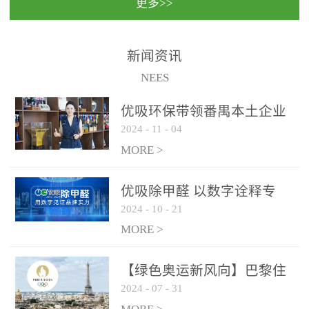
更多>>
民法院室内除甲醛空气治
国家通过设在对外开放口
理项目施工单位：优吸环
岸的出入境边防检查机关
保施工日期：2020年1月珠
（及各出入境边防检查
新闻资讯
海横琴新区人民法院，座
站），依法对出入境人
NEES
落...
员、交通工具...
优吸环保带领番禺本​土企业
2024
-
11
-
04
勇敢破局向“新”
MORE >
优吸除甲醛 以数字诠释专
2024
-
10
-
21
业，尽显除醛品牌实力！
MORE >
【绿色奥运新风向】巴黎住
2024
-
07
-
31
宿风波：优吸环保共建健康