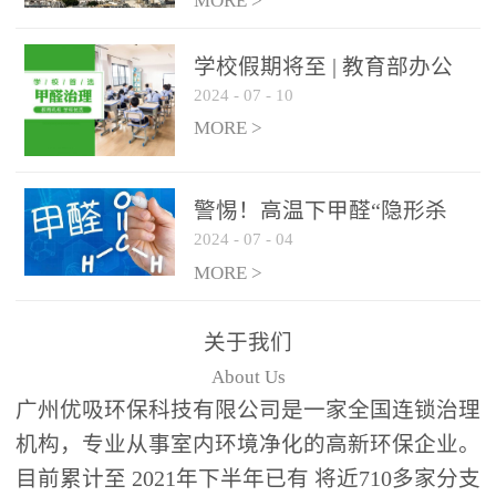
绿色家居
MORE >
学校假期将至 | 教育部办公
2024
-
07
-
10
厅关于加强学校新建校舍室
内空气质量管理通知
MORE >
警惕！高温下甲醛“隐形杀
2024
-
07
-
04
手”来袭，你的家安全吗？
MORE >
关于我们
About Us
广州优吸环保科技有限公司是一家全国连锁治理
机构，专业从事室内环境净化的高新环保企业。
目前累计至 2021年下半年已有 将近710多家分支