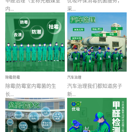
甲醛治理（全称光触媒室
优吸环保消毒抗菌服务，
内...
采...
空气污染净化治理）工业
用行业公认奥维牌消毒
文明的进步，创造了多姿
液，具备杀死人体冠状病
多彩的家居产品和生活情
毒的功效，杀菌率
调，但也带来了以甲醛为
99.99%。相对于传统消毒
首的室内...
液来说，无...
除霉|防霉
汽车治理
除霉|防霉室内霉菌的生
汽车治理我们都知道房子
长...
新...
受温度、湿度、基质养
装修完会有甲醛，其实汽
分、通风四个条件影响，
车的甲醛超标问题更为严