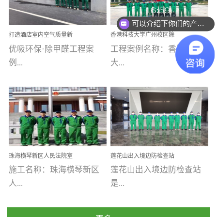
乐寓 深圳市安居乐寓
址：广州市南沙区海滨路
程序；生产车间为优吸总
为深圳安居集团旗下城...
南沙珠江湾江门市蓬江区
可以介绍下你们的产品么
部和全国分支机构生产光
打造酒店室内空气质量新
香港科技大学广州校区除
禾...
触媒、净醛王、祛味剂等
标杆——优吸环保·标杆之
甲醛项目圆满完成
优吸环保·除甲醛工程案
工程案例名称：香港科技
优吸系列产品，保质保量
作：东莞美豪雅致酒店室
内空气治理工程纪实
例...
大...
完成生产任务，确保全国
各分支机构的日常产品需
求。资质优势团队优势分
【东莞美豪雅致酒店】室
学广州校区室内空气治
支优势优吸环保是一棵正
内空气治理项目东莞美豪
理 工程案例地址：广
茁壮成长的树，只要我们
雅致酒店 东莞美豪雅
州南沙区·香港科技大学(广
人人都爱护她、珍惜她、
致酒店是为中高端人士...
州)校区 工程案...
她将越来越枝繁叶茂，终
珠海横琴新区人民法院室
莲花山出入境边防检查站
将会成为一棵参天大树！
内除甲醛空气治理项目
室内除甲醛空气治理项目
施工名称：珠海横琴新区
莲花山出入境边防检查站
优吸环保截止2020年拥有
人...
是...
全国600家网点分支机构。