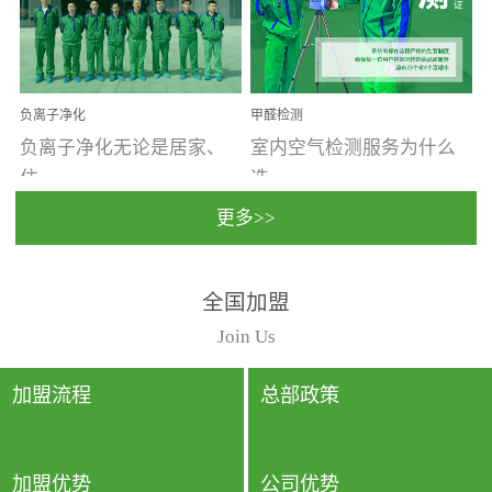
温暖潮湿、营养物质多、
重。汽车的空间范围小，
通风缓慢的空间最易滋生
配件、皮具、装饰多，这
大量霉菌的...
些都是汽...
负离子净化
甲醛检测
负离子净化无论是居家、
室内空气检测服务为什么
住...
选...
更多>>
宿、办公还是各类社会活
择上门检测?☑ 上门检测执
全国加盟
动，人类长时间停留的室
行国家规定的标准检测方
内空间都有整体消毒的需
法，空气采样量准确，检
Join Us
要。因为空间内人流携带
测结果可靠，远胜于其他
的、空气...
检测...
加盟流程
总部政策
加盟优势
公司优势