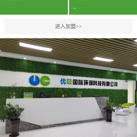
...
进入加盟>>
公司实力香港企业公司、
专利保护优势、双甲资质
企业（“室内环境净化治理
甲级施工资质”“室内环境
污染治理资质等级证
书”）、拥有多名高级《环
境工程高级工程师》室内
空气治理资格认证的治理
人员、掌握室内空气净化
治理实用技术和五项专利
技术、八项计算机软件著
作权登记证书等。研发实
力公司研发团队位于香港