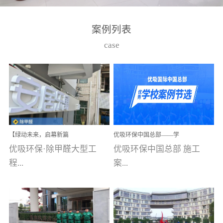
湾仔，有一支拥有高素质
高技能的团队。汇聚了众
案例列表
多的行业专家学者，攻克
case
了众多行业技术难题，并
取得了多项产品技术专利
和多项国家版权局著作
权，获得高新技术企业称
号。生产优势自主生产自
给自足，优吸公司于2015
【绿动未来，启幕新篇
优吸环保中国总部——学
在广州番禺区成功建立产
章】优吸环保中标深圳安
校施工案例(节选)
优吸环保·除甲醛大型工
优吸环保中国总部 施工
品线生产基地，工厂拥有
居乐寓，超大型工装室内
空气治理项目顺利启航，
程...
案...
自动化生产设备和成熟的
匠心筑就健康空间！
生产制作工艺流程。严格
选择源头源材料、严控产
案例【深圳安居乐寓】室
例(学校工装节选)广州南沙
品质量，我们每一批的生
内空气治理项目深圳安居
小学(珠江湾校区)项目地
产产品都经过严格的质检