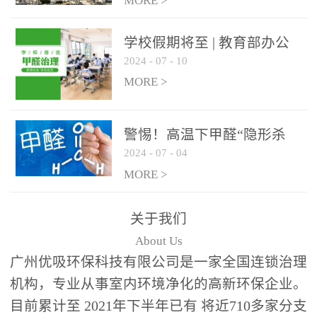
绿色家居
MORE >
学校假期将至 | 教育部办公
2024
-
07
-
10
厅关于加强学校新建校舍室
内空气质量管理通知
MORE >
警惕！高温下甲醛“隐形杀
2024
-
07
-
04
手”来袭，你的家安全吗？
MORE >
关于我们
About Us
广州优吸环保科技有限公司是一家全国连锁治理
机构，专业从事室内环境净化的高新环保企业。
目前累计至 2021年下半年已有 将近710多家分支