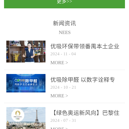
更多>>
民法院室内除甲醛空气治
国家通过设在对外开放口
理项目施工单位：优吸环
岸的出入境边防检查机关
保施工日期：2020年1月珠
（及各出入境边防检查
新闻资讯
海横琴新区人民法院，座
站），依法对出入境人
NEES
落...
员、交通工具...
优吸环保带领番禺本​土企业
2024
-
11
-
04
勇敢破局向“新”
MORE >
优吸除甲醛 以数字诠释专
2024
-
10
-
21
业，尽显除醛品牌实力！
MORE >
【绿色奥运新风向】巴黎住
2024
-
07
-
31
宿风波：优吸环保共建健康