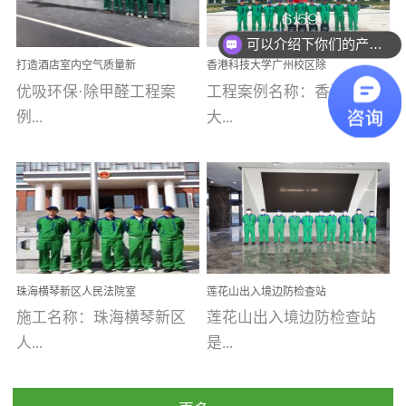
乐寓 深圳市安居乐寓
址：广州市南沙区海滨路
程序；生产车间为优吸总
可以介绍下你们的产品么
为深圳安居集团旗下城...
南沙珠江湾江门市蓬江区
部和全国分支机构生产光
你们是怎么收费的呢
打造酒店室内空气质量新
香港科技大学广州校区除
禾...
触媒、净醛王、祛味剂等
标杆——优吸环保·标杆之
甲醛项目圆满完成
优吸环保·除甲醛工程案
工程案例名称：香港科技
优吸系列产品，保质保量
作：东莞美豪雅致酒店室
内空气治理工程纪实
例...
大...
完成生产任务，确保全国
各分支机构的日常产品需
求。资质优势团队优势分
【东莞美豪雅致酒店】室
学广州校区室内空气治
支优势优吸环保是一棵正
内空气治理项目东莞美豪
理 工程案例地址：广
茁壮成长的树，只要我们
雅致酒店 东莞美豪雅
州南沙区·香港科技大学(广
人人都爱护她、珍惜她、
致酒店是为中高端人士...
州)校区 工程案...
她将越来越枝繁叶茂，终
珠海横琴新区人民法院室
莲花山出入境边防检查站
将会成为一棵参天大树！
内除甲醛空气治理项目
室内除甲醛空气治理项目
施工名称：珠海横琴新区
莲花山出入境边防检查站
优吸环保截止2020年拥有
人...
是...
全国600家网点分支机构。