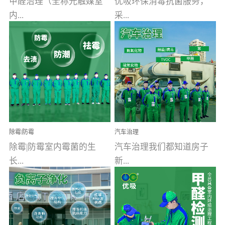
甲醛治理（全称光触媒室
优吸环保消毒抗菌服务，
内...
采...
空气污染净化治理）工业
用行业公认奥维牌消毒
文明的进步，创造了多姿
液，具备杀死人体冠状病
多彩的家居产品和生活情
毒的功效，杀菌率
调，但也带来了以甲醛为
99.99%。相对于传统消毒
首的室内...
液来说，无...
除霉|防霉
汽车治理
除霉|防霉室内霉菌的生
汽车治理我们都知道房子
长...
新...
受温度、湿度、基质养
装修完会有甲醛，其实汽
分、通风四个条件影响，
车的甲醛超标问题更为严