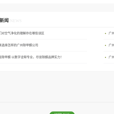
新闻
NEWS
们对空气净化的理解存在哪些误区
广
该选择怎样的广州除甲醛公司
广
吸除甲醛 以数字诠释专业，尽显除醛品牌实力！
广