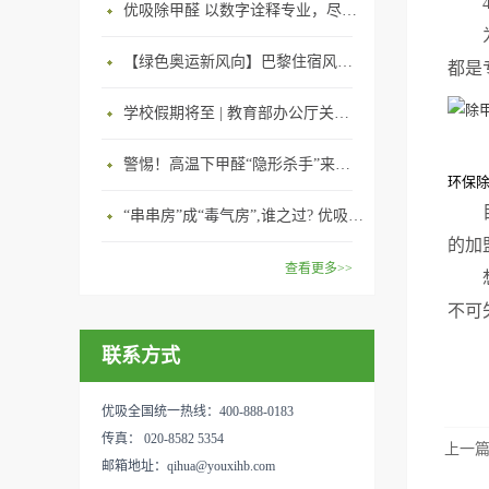
优吸除甲醛 以数字诠释专业，尽显除醛品牌实力！
【绿色奥运新风向】巴黎住宿风波：优吸环保共建健康绿色家居
都是
学校假期将至 | 教育部办公厅关于加强学校新建校舍室内空气质量管理通知
警惕！高温下甲醛“隐形杀手”来袭，你的家安全吗？
环保
“串串房”成“毒气房”,谁之过? 优吸守护呼吸健康11年专注室内空气治理！
的加
查看更多>>
不可
联系方式
优吸全国统一热线：400-888-0183
传真： 020-8582 5354
上一
邮箱地址：qihua@youxihb.com