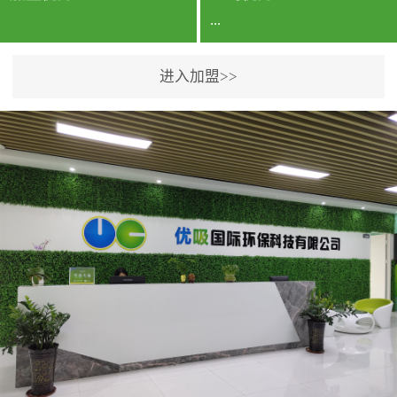
...
进入加盟>>
公司实力香港企业公司、
专利保护优势、双甲资质
企业（“室内环境净化治理
甲级施工资质”“室内环境
污染治理资质等级证
书”）、拥有多名高级《环
境工程高级工程师》室内
空气治理资格认证的治理
人员、掌握室内空气净化
治理实用技术和五项专利
技术、八项计算机软件著
作权登记证书等。研发实
力公司研发团队位于香港