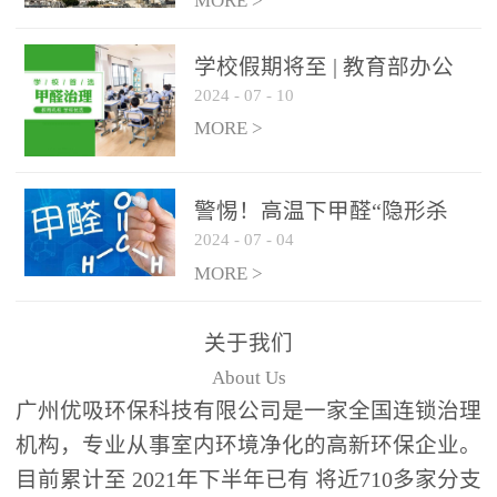
绿色家居
MORE >
学校假期将至 | 教育部办公
2024
-
07
-
10
厅关于加强学校新建校舍室
内空气质量管理通知
MORE >
警惕！高温下甲醛“隐形杀
2024
-
07
-
04
手”来袭，你的家安全吗？
MORE >
关于我们
About Us
广州优吸环保科技有限公司是一家全国连锁治理
机构，专业从事室内环境净化的高新环保企业。
目前累计至 2021年下半年已有 将近710多家分支