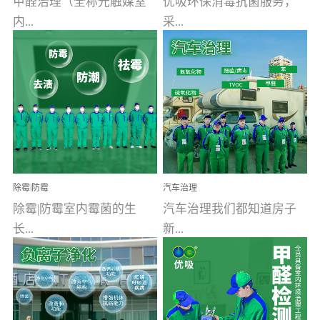
甲醛治理（全称光触媒室
优吸环保消毒抗菌服务，
内...
采...
空气污染净化治理）工业
用行业公认奥维牌消毒
文明的进步，创造了多姿
液，具备杀死人体冠状病
多彩的家居产品和生活情
毒的功效，杀菌率
调，但也带来了以甲醛为
99.99%。相对于传统消毒
首的室内...
液来说，无...
除霉|防霉
汽车治理
除霉|防霉室内霉菌的生
汽车治理我们都知道房子
长...
新...
受温度、湿度、基质养
装修完会有甲醛，其实汽
分、通风四个条件影响，
车的甲醛超标问题更为严