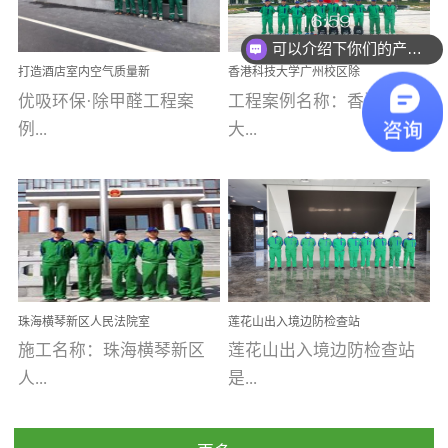
乐寓 深圳市安居乐寓
址：广州市南沙区海滨路
程序；生产车间为优吸总
可以介绍下你们的产品么
为深圳安居集团旗下城...
南沙珠江湾江门市蓬江区
部和全国分支机构生产光
你们是怎么收费的呢
打造酒店室内空气质量新
香港科技大学广州校区除
禾...
触媒、净醛王、祛味剂等
标杆——优吸环保·标杆之
甲醛项目圆满完成
优吸环保·除甲醛工程案
工程案例名称：香港科技
优吸系列产品，保质保量
作：东莞美豪雅致酒店室
内空气治理工程纪实
例...
大...
完成生产任务，确保全国
各分支机构的日常产品需
求。资质优势团队优势分
【东莞美豪雅致酒店】室
学广州校区室内空气治
支优势优吸环保是一棵正
内空气治理项目东莞美豪
理 工程案例地址：广
茁壮成长的树，只要我们
雅致酒店 东莞美豪雅
州南沙区·香港科技大学(广
人人都爱护她、珍惜她、
致酒店是为中高端人士...
州)校区 工程案...
她将越来越枝繁叶茂，终
珠海横琴新区人民法院室
莲花山出入境边防检查站
将会成为一棵参天大树！
内除甲醛空气治理项目
室内除甲醛空气治理项目
施工名称：珠海横琴新区
莲花山出入境边防检查站
优吸环保截止2020年拥有
人...
是...
全国600家网点分支机构。