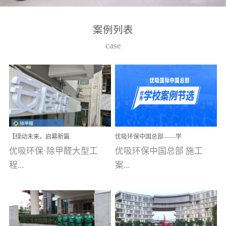
湾仔，有一支拥有高素质
高技能的团队。汇聚了众
案例列表
多的行业专家学者，攻克
case
了众多行业技术难题，并
取得了多项产品技术专利
和多项国家版权局著作
权，获得高新技术企业称
号。生产优势自主生产自
给自足，优吸公司于2015
【绿动未来，启幕新篇
优吸环保中国总部——学
在广州番禺区成功建立产
章】优吸环保中标深圳安
校施工案例(节选)
优吸环保·除甲醛大型工
优吸环保中国总部 施工
品线生产基地，工厂拥有
居乐寓，超大型工装室内
空气治理项目顺利启航，
程...
案...
自动化生产设备和成熟的
匠心筑就健康空间！
生产制作工艺流程。严格
选择源头源材料、严控产
案例【深圳安居乐寓】室
例(学校工装节选)广州南沙
品质量，我们每一批的生
内空气治理项目深圳安居
小学(珠江湾校区)项目地
产产品都经过严格的质检