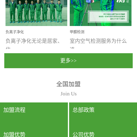
温暖潮湿、营养物质多、
重。汽车的空间范围小，
通风缓慢的空间最易滋生
配件、皮具、装饰多，这
大量霉菌的...
些都是汽...
负离子净化
甲醛检测
负离子净化无论是居家、
室内空气检测服务为什么
住...
选...
更多>>
宿、办公还是各类社会活
择上门检测?☑ 上门检测执
全国加盟
动，人类长时间停留的室
行国家规定的标准检测方
内空间都有整体消毒的需
法，空气采样量准确，检
Join Us
要。因为空间内人流携带
测结果可靠，远胜于其他
的、空气...
检测...
加盟流程
总部政策
加盟优势
公司优势