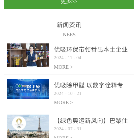
更多>>
民法院室内除甲醛空气治
国家通过设在对外开放口
理项目施工单位：优吸环
岸的出入境边防检查机关
保施工日期：2020年1月珠
（及各出入境边防检查
新闻资讯
海横琴新区人民法院，座
站），依法对出入境人
NEES
落...
员、交通工具...
优吸环保带领番禺本​土企业
2024
-
11
-
04
勇敢破局向“新”
MORE >
优吸除甲醛 以数字诠释专
2024
-
10
-
21
业，尽显除醛品牌实力！
MORE >
【绿色奥运新风向】巴黎住
2024
-
07
-
31
宿风波：优吸环保共建健康