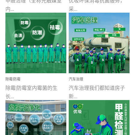
甲醛治理（全称光触媒室
优吸环保消毒抗菌服务，
内...
采...
空气污染净化治理）工业
用行业公认奥维牌消毒
文明的进步，创造了多姿
液，具备杀死人体冠状病
多彩的家居产品和生活情
毒的功效，杀菌率
调，但也带来了以甲醛为
99.99%。相对于传统消毒
首的室内...
液来说，无...
除霉|防霉
汽车治理
除霉|防霉室内霉菌的生
汽车治理我们都知道房子
长...
新...
受温度、湿度、基质养
装修完会有甲醛，其实汽
分、通风四个条件影响，
车的甲醛超标问题更为严