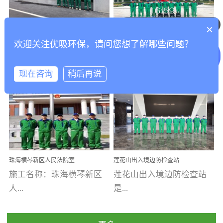
乐寓 深圳市安居乐寓
址：广州市南沙区海滨路
程序；生产车间为优吸总
为深圳安居集团旗下城...
南沙珠江湾江门市蓬江区
可以介绍下你们的产品么
部和全国分支机构生产光
×
打造酒店室内空气质量新
香港科技大学广州校区除
禾...
触媒、净醛王、祛味剂等
欢迎关注优吸环保，请问您想了解哪些问题？
标杆——优吸环保·标杆之
甲醛项目圆满完成
优吸环保·除甲醛工程案
工程案例名称：香港科技
优吸系列产品，保质保量
作：东莞美豪雅致酒店室
内空气治理工程纪实
例...
大...
完成生产任务，确保全国
现在咨询
稍后再说
各分支机构的日常产品需
求。资质优势团队优势分
【东莞美豪雅致酒店】室
学广州校区室内空气治
支优势优吸环保是一棵正
内空气治理项目东莞美豪
理 工程案例地址：广
茁壮成长的树，只要我们
雅致酒店 东莞美豪雅
州南沙区·香港科技大学(广
人人都爱护她、珍惜她、
致酒店是为中高端人士...
州)校区 工程案...
她将越来越枝繁叶茂，终
珠海横琴新区人民法院室
莲花山出入境边防检查站
将会成为一棵参天大树！
内除甲醛空气治理项目
室内除甲醛空气治理项目
施工名称：珠海横琴新区
莲花山出入境边防检查站
优吸环保截止2020年拥有
人...
是...
全国600家网点分支机构。