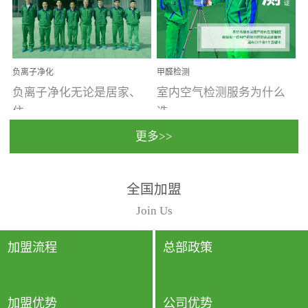
温暖潮湿、营养物质多、
重。汽车的空间范围小，
通风缓慢的空间最易滋生
配件、皮具、装饰多，这
大量霉菌的...
些都是汽...
负离子净化
甲醛检测
负离子净化无论是居家、
室内空气检测服务为什么
住...
选...
更多>>
宿、办公还是各类社会活
择上门检测?☑ 上门检测执
全国加盟
动，人类长时间停留的室
行国家规定的标准检测方
内空间都有整体消毒的需
法，空气采样量准确，检
Join Us
要。因为空间内人流携带
测结果可靠，远胜于其他
的、空气...
检测...
加盟流程
总部政策
加盟优势
公司优势