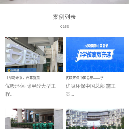
湾仔，有一支拥有高素质
高技能的团队。汇聚了众
案例列表
多的行业专家学者，攻克
case
了众多行业技术难题，并
取得了多项产品技术专利
和多项国家版权局著作
权，获得高新技术企业称
号。生产优势自主生产自
给自足，优吸公司于2015
【绿动未来，启幕新篇
优吸环保中国总部——学
在广州番禺区成功建立产
章】优吸环保中标深圳安
校施工案例(节选)
优吸环保·除甲醛大型工
优吸环保中国总部 施工
品线生产基地，工厂拥有
居乐寓，超大型工装室内
空气治理项目顺利启航，
程...
案...
自动化生产设备和成熟的
匠心筑就健康空间！
生产制作工艺流程。严格
选择源头源材料、严控产
案例【深圳安居乐寓】室
例(学校工装节选)广州南沙
品质量，我们每一批的生
内空气治理项目深圳安居
小学(珠江湾校区)项目地
产产品都经过严格的质检