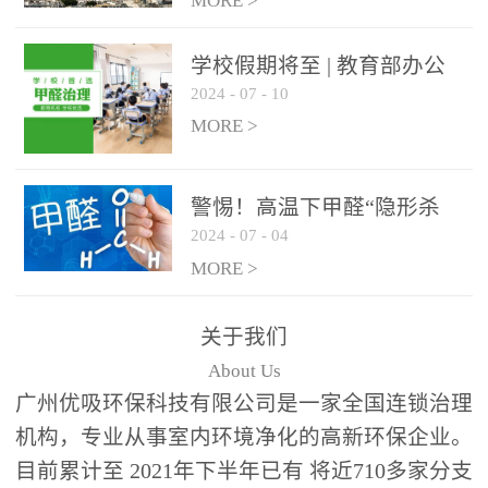
绿色家居
MORE >
学校假期将至 | 教育部办公
2024
-
07
-
10
厅关于加强学校新建校舍室
内空气质量管理通知
MORE >
警惕！高温下甲醛“隐形杀
2024
-
07
-
04
手”来袭，你的家安全吗？
MORE >
关于我们
About Us
广州优吸环保科技有限公司是一家全国连锁治理
机构，专业从事室内环境净化的高新环保企业。
目前累计至 2021年下半年已有 将近710多家分支