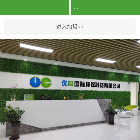
...
进入加盟>>
公司实力香港企业公司、
专利保护优势、双甲资质
企业（“室内环境净化治理
甲级施工资质”“室内环境
污染治理资质等级证
书”）、拥有多名高级《环
境工程高级工程师》室内
空气治理资格认证的治理
人员、掌握室内空气净化
治理实用技术和五项专利
技术、八项计算机软件著
作权登记证书等。研发实
力公司研发团队位于香港