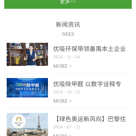
更多>>
民法院室内除甲醛空气治
国家通过设在对外开放口
理项目施工单位：优吸环
岸的出入境边防检查机关
保施工日期：2020年1月珠
（及各出入境边防检查
新闻资讯
海横琴新区人民法院，座
站），依法对出入境人
NEES
落...
员、交通工具...
优吸环保带领番禺本​土企业
2024
-
11
-
04
勇敢破局向“新”
MORE >
优吸除甲醛 以数字诠释专
2024
-
10
-
21
业，尽显除醛品牌实力！
MORE >
【绿色奥运新风向】巴黎住
2024
-
07
-
31
宿风波：优吸环保共建健康