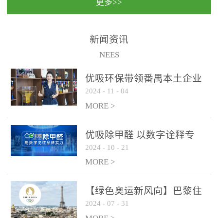
更多>>
民法院室内除甲醛空气治
国家通过设在对外开放口
理项目施工单位：优吸环
岸的出入境边防检查机关
保施工日期：2020年1月珠
（及各出入境边防检查
新闻资讯
海横琴新区人民法院，座
站），依法对出入境人
NEES
落...
员、交通工具...
优吸环保带领番禺本​土企业
2024
-
11
-
04
勇敢破局向“新”
MORE >
优吸除甲醛 以数字诠释专
2024
-
10
-
21
业，尽显除醛品牌实力！
MORE >
【绿色奥运新风向】巴黎住
2024
-
07
-
31
宿风波：优吸环保共建健康