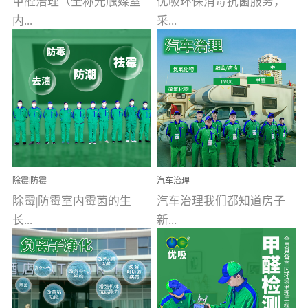
甲醛治理（全称光触媒室
优吸环保消毒抗菌服务，
内...
采...
空气污染净化治理）工业
用行业公认奥维牌消毒
文明的进步，创造了多姿
液，具备杀死人体冠状病
多彩的家居产品和生活情
毒的功效，杀菌率
调，但也带来了以甲醛为
99.99%。相对于传统消毒
首的室内...
液来说，无...
除霉|防霉
汽车治理
除霉|防霉室内霉菌的生
汽车治理我们都知道房子
长...
新...
受温度、湿度、基质养
装修完会有甲醛，其实汽
分、通风四个条件影响，
车的甲醛超标问题更为严