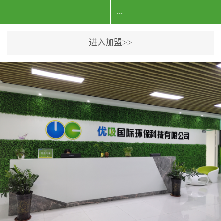
...
进入加盟>>
公司实力香港企业公司、
专利保护优势、双甲资质
企业（“室内环境净化治理
甲级施工资质”“室内环境
污染治理资质等级证
书”）、拥有多名高级《环
境工程高级工程师》室内
空气治理资格认证的治理
人员、掌握室内空气净化
治理实用技术和五项专利
技术、八项计算机软件著
作权登记证书等。研发实
力公司研发团队位于香港