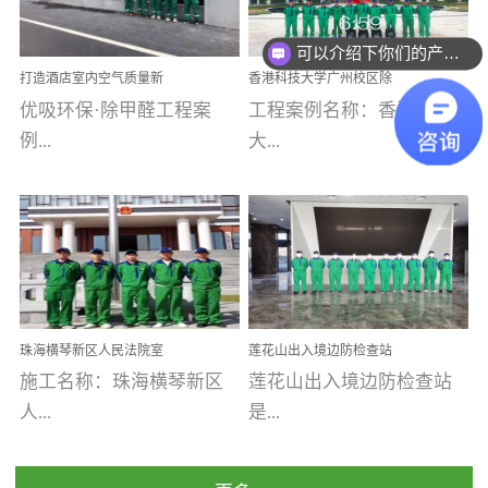
乐寓 深圳市安居乐寓
址：广州市南沙区海滨路
程序；生产车间为优吸总
为深圳安居集团旗下城...
南沙珠江湾江门市蓬江区
可以介绍下你们的产品么
部和全国分支机构生产光
打造酒店室内空气质量新
香港科技大学广州校区除
禾...
触媒、净醛王、祛味剂等
标杆——优吸环保·标杆之
甲醛项目圆满完成
优吸环保·除甲醛工程案
工程案例名称：香港科技
优吸系列产品，保质保量
作：东莞美豪雅致酒店室
内空气治理工程纪实
例...
大...
完成生产任务，确保全国
各分支机构的日常产品需
求。资质优势团队优势分
【东莞美豪雅致酒店】室
学广州校区室内空气治
支优势优吸环保是一棵正
内空气治理项目东莞美豪
理 工程案例地址：广
茁壮成长的树，只要我们
雅致酒店 东莞美豪雅
州南沙区·香港科技大学(广
人人都爱护她、珍惜她、
致酒店是为中高端人士...
州)校区 工程案...
她将越来越枝繁叶茂，终
珠海横琴新区人民法院室
莲花山出入境边防检查站
将会成为一棵参天大树！
内除甲醛空气治理项目
室内除甲醛空气治理项目
施工名称：珠海横琴新区
莲花山出入境边防检查站
优吸环保截止2020年拥有
人...
是...
全国600家网点分支机构。