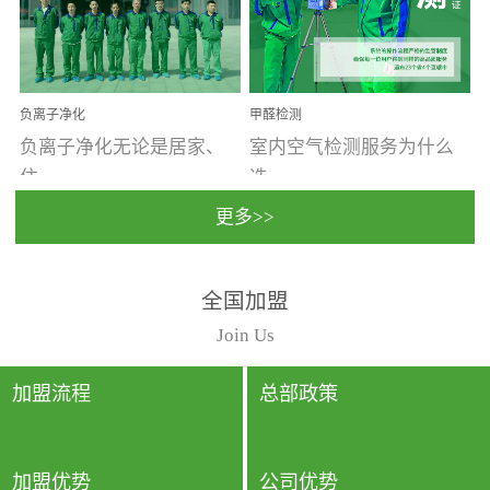
温暖潮湿、营养物质多、
重。汽车的空间范围小，
通风缓慢的空间最易滋生
配件、皮具、装饰多，这
大量霉菌的...
些都是汽...
负离子净化
甲醛检测
负离子净化无论是居家、
室内空气检测服务为什么
住...
选...
更多>>
宿、办公还是各类社会活
择上门检测?☑ 上门检测执
全国加盟
动，人类长时间停留的室
行国家规定的标准检测方
内空间都有整体消毒的需
法，空气采样量准确，检
Join Us
要。因为空间内人流携带
测结果可靠，远胜于其他
的、空气...
检测...
加盟流程
总部政策
加盟优势
公司优势