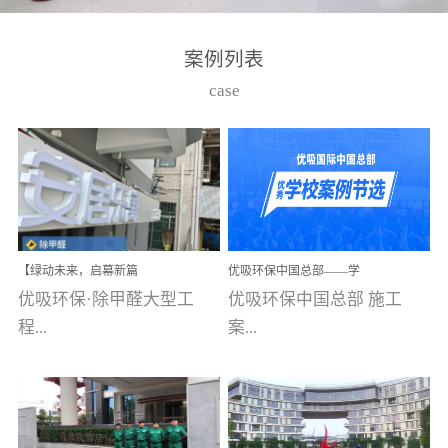
湾仔，有一支拥有高素质
高技能的团队。汇聚了众
案例列表
多的行业专家学者，攻克
case
了众多行业技术难题，并
取得了多项产品技术专利
和多项国家版权局著作
权，获得高新技术企业称
号。生产优势自主生产自
给自足，优吸公司于2015
【绿动未来，启幕新篇
优吸环保中国总部——学
在广州番禺区成功建立产
章】优吸环保中标深圳安
校施工案例(节选)
优吸环保·除甲醛大型工
优吸环保中国总部 施工
品线生产基地，工厂拥有
居乐寓，超大型工装室内
空气治理项目顺利启航，
程...
案...
自动化生产设备和成熟的
匠心筑就健康空间！
生产制作工艺流程。严格
选择源头源材料、严控产
案例【深圳安居乐寓】室
例(学校工装节选)广州南沙
品质量，我们每一批的生
内空气治理项目深圳安居
小学(珠江湾校区)项目地
产产品都经过严格的质检