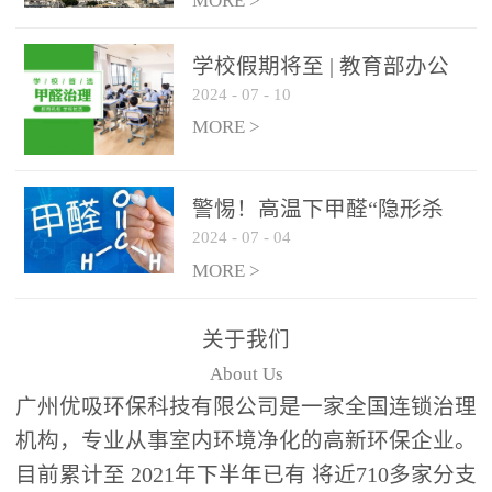
绿色家居
MORE >
学校假期将至 | 教育部办公
2024
-
07
-
10
厅关于加强学校新建校舍室
内空气质量管理通知
MORE >
警惕！高温下甲醛“隐形杀
2024
-
07
-
04
手”来袭，你的家安全吗？
MORE >
关于我们
About Us
广州优吸环保科技有限公司是一家全国连锁治理
机构，专业从事室内环境净化的高新环保企业。
目前累计至 2021年下半年已有 将近710多家分支