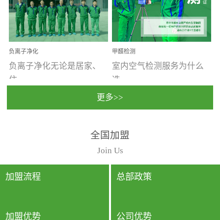
温暖潮湿、营养物质多、
重。汽车的空间范围小，
通风缓慢的空间最易滋生
配件、皮具、装饰多，这
大量霉菌的...
些都是汽...
负离子净化
甲醛检测
负离子净化无论是居家、
室内空气检测服务为什么
住...
选...
更多>>
宿、办公还是各类社会活
择上门检测?☑ 上门检测执
全国加盟
动，人类长时间停留的室
行国家规定的标准检测方
内空间都有整体消毒的需
法，空气采样量准确，检
Join Us
要。因为空间内人流携带
测结果可靠，远胜于其他
的、空气...
检测...
加盟流程
总部政策
加盟优势
公司优势