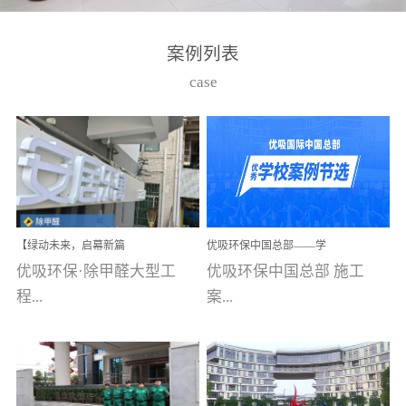
湾仔，有一支拥有高素质
高技能的团队。汇聚了众
案例列表
多的行业专家学者，攻克
case
了众多行业技术难题，并
取得了多项产品技术专利
和多项国家版权局著作
权，获得高新技术企业称
号。生产优势自主生产自
给自足，优吸公司于2015
【绿动未来，启幕新篇
优吸环保中国总部——学
在广州番禺区成功建立产
章】优吸环保中标深圳安
校施工案例(节选)
优吸环保·除甲醛大型工
优吸环保中国总部 施工
品线生产基地，工厂拥有
居乐寓，超大型工装室内
空气治理项目顺利启航，
程...
案...
自动化生产设备和成熟的
匠心筑就健康空间！
生产制作工艺流程。严格
选择源头源材料、严控产
案例【深圳安居乐寓】室
例(学校工装节选)广州南沙
品质量，我们每一批的生
内空气治理项目深圳安居
小学(珠江湾校区)项目地
产产品都经过严格的质检