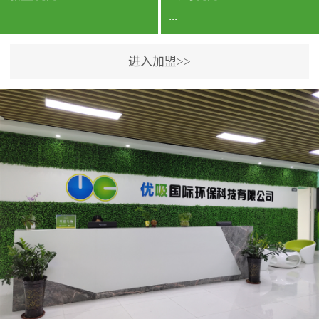
...
进入加盟>>
公司实力香港企业公司、
专利保护优势、双甲资质
企业（“室内环境净化治理
甲级施工资质”“室内环境
污染治理资质等级证
书”）、拥有多名高级《环
境工程高级工程师》室内
空气治理资格认证的治理
人员、掌握室内空气净化
治理实用技术和五项专利
技术、八项计算机软件著
作权登记证书等。研发实
力公司研发团队位于香港