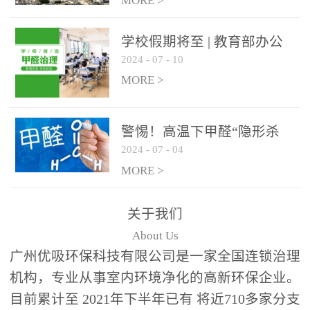
绿色家居
MORE >
学校假期将至 | 教育部办公
2024
-
07
-
10
厅关于加强学校新建校舍室
内空气质量管理通知
MORE >
警惕！高温下甲醛“隐形杀
2024
-
07
-
04
手”来袭，你的家安全吗？
MORE >
关于我们
About Us
广州优吸环保科技有限公司是一家全国连锁治理
机构，专业从事室内环境净化的高新环保企业。
目前累计至 2021年下半年已有 将近710多家分支