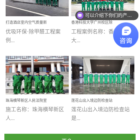
乐寓 深圳市安居乐寓
址：广州市南沙区海滨路
程序；生产车间为优吸总
为深圳安居集团旗下城...
南沙珠江湾江门市蓬江区
可以介绍下你们的产品么
部和全国分支机构生产光
打造酒店室内空气质量新
香港科技大学广州校区除
禾...
触媒、净醛王、祛味剂等
标杆——优吸环保·标杆之
甲醛项目圆满完成
优吸环保·除甲醛工程案
工程案例名称：香港科技
优吸系列产品，保质保量
作：东莞美豪雅致酒店室
内空气治理工程纪实
例...
大...
完成生产任务，确保全国
各分支机构的日常产品需
求。资质优势团队优势分
【东莞美豪雅致酒店】室
学广州校区室内空气治
支优势优吸环保是一棵正
内空气治理项目东莞美豪
理 工程案例地址：广
茁壮成长的树，只要我们
雅致酒店 东莞美豪雅
州南沙区·香港科技大学(广
人人都爱护她、珍惜她、
致酒店是为中高端人士...
州)校区 工程案...
她将越来越枝繁叶茂，终
珠海横琴新区人民法院室
莲花山出入境边防检查站
将会成为一棵参天大树！
内除甲醛空气治理项目
室内除甲醛空气治理项目
施工名称：珠海横琴新区
莲花山出入境边防检查站
优吸环保截止2020年拥有
人...
是...
全国600家网点分支机构。