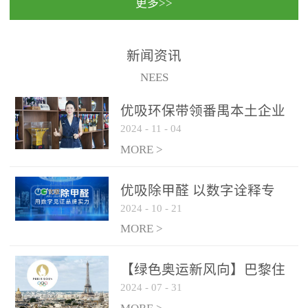
更多>>
民法院室内除甲醛空气治
国家通过设在对外开放口
理项目施工单位：优吸环
岸的出入境边防检查机关
保施工日期：2020年1月珠
（及各出入境边防检查
新闻资讯
海横琴新区人民法院，座
站），依法对出入境人
NEES
落...
员、交通工具...
优吸环保带领番禺本​土企业
2024
-
11
-
04
勇敢破局向“新”
MORE >
优吸除甲醛 以数字诠释专
2024
-
10
-
21
业，尽显除醛品牌实力！
MORE >
【绿色奥运新风向】巴黎住
2024
-
07
-
31
宿风波：优吸环保共建健康