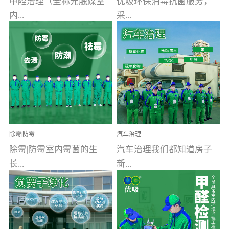
甲醛治理（全称光触媒室
优吸环保消毒抗菌服务，
内...
采...
空气污染净化治理）工业
用行业公认奥维牌消毒
文明的进步，创造了多姿
液，具备杀死人体冠状病
多彩的家居产品和生活情
毒的功效，杀菌率
调，但也带来了以甲醛为
99.99%。相对于传统消毒
首的室内...
液来说，无...
除霉|防霉
汽车治理
除霉|防霉室内霉菌的生
汽车治理我们都知道房子
长...
新...
受温度、湿度、基质养
装修完会有甲醛，其实汽
分、通风四个条件影响，
车的甲醛超标问题更为严