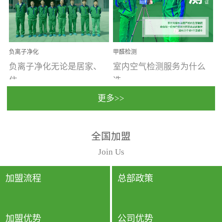
温暖潮湿、营养物质多、
重。汽车的空间范围小，
通风缓慢的空间最易滋生
配件、皮具、装饰多，这
大量霉菌的...
些都是汽...
负离子净化
甲醛检测
负离子净化无论是居家、
室内空气检测服务为什么
住...
选...
更多>>
宿、办公还是各类社会活
择上门检测?☑ 上门检测执
全国加盟
动，人类长时间停留的室
行国家规定的标准检测方
内空间都有整体消毒的需
法，空气采样量准确，检
Join Us
要。因为空间内人流携带
测结果可靠，远胜于其他
的、空气...
检测...
加盟流程
总部政策
加盟优势
公司优势