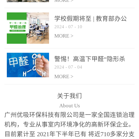
绿色家居
MORE >
学校假期将至 | 教育部办公
2024
-
07
-
10
厅关于加强学校新建校舍室
内空气质量管理通知
MORE >
警惕！高温下甲醛“隐形杀
2024
-
07
-
04
手”来袭，你的家安全吗？
MORE >
关于我们
About Us
广州优吸环保科技有限公司是一家全国连锁治理
机构，专业从事室内环境净化的高新环保企业。
目前累计至 2021年下半年已有 将近710多家分支