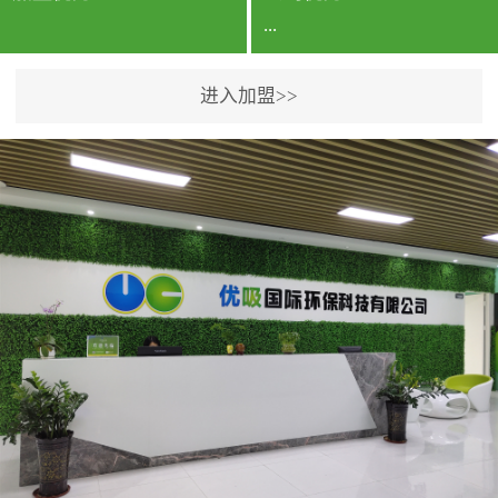
...
进入加盟>>
公司实力香港企业公司、
专利保护优势、双甲资质
企业（“室内环境净化治理
甲级施工资质”“室内环境
污染治理资质等级证
书”）、拥有多名高级《环
境工程高级工程师》室内
空气治理资格认证的治理
人员、掌握室内空气净化
治理实用技术和五项专利
技术、八项计算机软件著
作权登记证书等。研发实
力公司研发团队位于香港