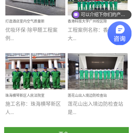
乐寓 深圳市安居乐寓
址：广州市南沙区海滨路
程序；生产车间为优吸总
为深圳安居集团旗下城...
南沙珠江湾江门市蓬江区
可以介绍下你们的产品么
部和全国分支机构生产光
打造酒店室内空气质量新
香港科技大学广州校区除
禾...
触媒、净醛王、祛味剂等
标杆——优吸环保·标杆之
甲醛项目圆满完成
优吸环保·除甲醛工程案
工程案例名称：香港科技
优吸系列产品，保质保量
作：东莞美豪雅致酒店室
内空气治理工程纪实
例...
大...
完成生产任务，确保全国
各分支机构的日常产品需
求。资质优势团队优势分
【东莞美豪雅致酒店】室
学广州校区室内空气治
支优势优吸环保是一棵正
内空气治理项目东莞美豪
理 工程案例地址：广
茁壮成长的树，只要我们
雅致酒店 东莞美豪雅
州南沙区·香港科技大学(广
人人都爱护她、珍惜她、
致酒店是为中高端人士...
州)校区 工程案...
她将越来越枝繁叶茂，终
珠海横琴新区人民法院室
莲花山出入境边防检查站
将会成为一棵参天大树！
内除甲醛空气治理项目
室内除甲醛空气治理项目
施工名称：珠海横琴新区
莲花山出入境边防检查站
优吸环保截止2020年拥有
人...
是...
全国600家网点分支机构。