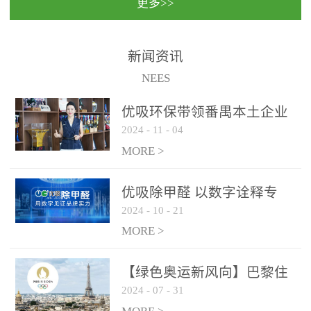
更多>>
民法院室内除甲醛空气治
国家通过设在对外开放口
理项目施工单位：优吸环
岸的出入境边防检查机关
保施工日期：2020年1月珠
（及各出入境边防检查
新闻资讯
海横琴新区人民法院，座
站），依法对出入境人
NEES
落...
员、交通工具...
优吸环保带领番禺本​土企业
2024
-
11
-
04
勇敢破局向“新”
MORE >
优吸除甲醛 以数字诠释专
2024
-
10
-
21
业，尽显除醛品牌实力！
MORE >
【绿色奥运新风向】巴黎住
2024
-
07
-
31
宿风波：优吸环保共建健康