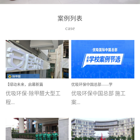
湾仔，有一支拥有高素质
高技能的团队。汇聚了众
案例列表
多的行业专家学者，攻克
case
了众多行业技术难题，并
取得了多项产品技术专利
和多项国家版权局著作
权，获得高新技术企业称
号。生产优势自主生产自
给自足，优吸公司于2015
【绿动未来，启幕新篇
优吸环保中国总部——学
在广州番禺区成功建立产
章】优吸环保中标深圳安
校施工案例(节选)
优吸环保·除甲醛大型工
优吸环保中国总部 施工
品线生产基地，工厂拥有
居乐寓，超大型工装室内
空气治理项目顺利启航，
程...
案...
自动化生产设备和成熟的
匠心筑就健康空间！
生产制作工艺流程。严格
选择源头源材料、严控产
案例【深圳安居乐寓】室
例(学校工装节选)广州南沙
品质量，我们每一批的生
内空气治理项目深圳安居
小学(珠江湾校区)项目地
产产品都经过严格的质检