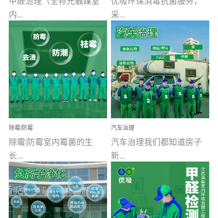
甲醛治理（全称光触媒室
优吸环保消毒抗菌服务，
内...
采...
空气污染净化治理）工业
用行业公认奥维牌消毒
文明的进步，创造了多姿
液，具备杀死人体冠状病
多彩的家居产品和生活情
毒的功效，杀菌率
调，但也带来了以甲醛为
99.99%。相对于传统消毒
首的室内...
液来说，无...
除霉|防霉
汽车治理
除霉|防霉室内霉菌的生
汽车治理我们都知道房子
长...
新...
受温度、湿度、基质养
装修完会有甲醛，其实汽
分、通风四个条件影响，
车的甲醛超标问题更为严