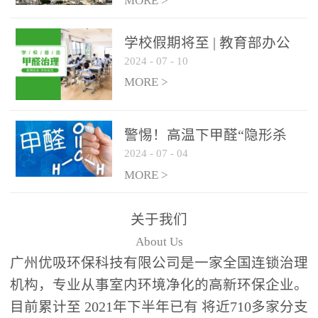
绿色家居
MORE >
学校假期将至 | 教育部办公
2024
-
07
-
10
厅关于加强学校新建校舍室
内空气质量管理通知
MORE >
警惕！高温下甲醛“隐形杀
2024
-
07
-
04
手”来袭，你的家安全吗？
MORE >
关于我们
About Us
广州优吸环保科技有限公司是一家全国连锁治理
机构，专业从事室内环境净化的高新环保企业。
目前累计至 2021年下半年已有 将近710多家分支