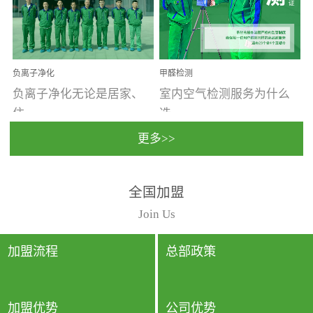
温暖潮湿、营养物质多、
重。汽车的空间范围小，
通风缓慢的空间最易滋生
配件、皮具、装饰多，这
大量霉菌的...
些都是汽...
负离子净化
甲醛检测
负离子净化无论是居家、
室内空气检测服务为什么
住...
选...
更多>>
宿、办公还是各类社会活
择上门检测?☑ 上门检测执
全国加盟
动，人类长时间停留的室
行国家规定的标准检测方
内空间都有整体消毒的需
法，空气采样量准确，检
Join Us
要。因为空间内人流携带
测结果可靠，远胜于其他
的、空气...
检测...
加盟流程
总部政策
加盟优势
公司优势