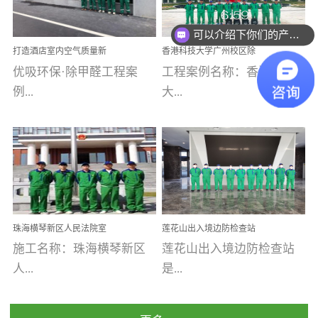
乐寓 深圳市安居乐寓
址：广州市南沙区海滨路
程序；生产车间为优吸总
为深圳安居集团旗下城...
南沙珠江湾江门市蓬江区
可以介绍下你们的产品么
部和全国分支机构生产光
打造酒店室内空气质量新
香港科技大学广州校区除
禾...
触媒、净醛王、祛味剂等
标杆——优吸环保·标杆之
甲醛项目圆满完成
优吸环保·除甲醛工程案
工程案例名称：香港科技
优吸系列产品，保质保量
作：东莞美豪雅致酒店室
内空气治理工程纪实
例...
大...
完成生产任务，确保全国
各分支机构的日常产品需
求。资质优势团队优势分
【东莞美豪雅致酒店】室
学广州校区室内空气治
支优势优吸环保是一棵正
内空气治理项目东莞美豪
理 工程案例地址：广
茁壮成长的树，只要我们
雅致酒店 东莞美豪雅
州南沙区·香港科技大学(广
人人都爱护她、珍惜她、
致酒店是为中高端人士...
州)校区 工程案...
她将越来越枝繁叶茂，终
珠海横琴新区人民法院室
莲花山出入境边防检查站
将会成为一棵参天大树！
内除甲醛空气治理项目
室内除甲醛空气治理项目
施工名称：珠海横琴新区
莲花山出入境边防检查站
优吸环保截止2020年拥有
人...
是...
全国600家网点分支机构。