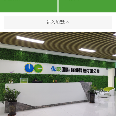
...
进入加盟>>
公司实力香港企业公司、
专利保护优势、双甲资质
企业（“室内环境净化治理
甲级施工资质”“室内环境
污染治理资质等级证
书”）、拥有多名高级《环
境工程高级工程师》室内
空气治理资格认证的治理
人员、掌握室内空气净化
治理实用技术和五项专利
技术、八项计算机软件著
作权登记证书等。研发实
力公司研发团队位于香港