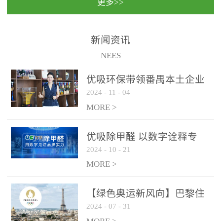
更多>>
民法院室内除甲醛空气治
国家通过设在对外开放口
理项目施工单位：优吸环
岸的出入境边防检查机关
保施工日期：2020年1月珠
（及各出入境边防检查
新闻资讯
海横琴新区人民法院，座
站），依法对出入境人
NEES
落...
员、交通工具...
优吸环保带领番禺本​土企业
2024
-
11
-
04
勇敢破局向“新”
MORE >
优吸除甲醛 以数字诠释专
2024
-
10
-
21
业，尽显除醛品牌实力！
MORE >
【绿色奥运新风向】巴黎住
2024
-
07
-
31
宿风波：优吸环保共建健康