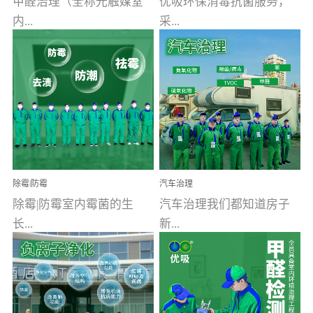
甲醛治理（全称光触媒室
优吸环保消毒抗菌服务，
内...
采...
空气污染净化治理）工业
用行业公认奥维牌消毒
文明的进步，创造了多姿
液，具备杀死人体冠状病
多彩的家居产品和生活情
毒的功效，杀菌率
调，但也带来了以甲醛为
99.99%。相对于传统消毒
首的室内...
液来说，无...
除霉|防霉
汽车治理
除霉|防霉室内霉菌的生
汽车治理我们都知道房子
长...
新...
受温度、湿度、基质养
装修完会有甲醛，其实汽
分、通风四个条件影响，
车的甲醛超标问题更为严