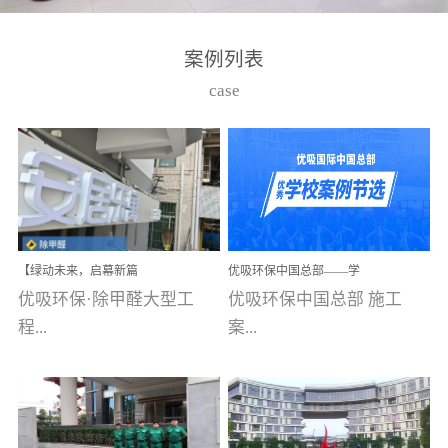
湾仔，有一支拥有高素质
高技能的团队。汇聚了众
案例列表
多的行业专家学者，攻克
case
了众多行业技术难题，并
取得了多项产品技术专利
和多项国家版权局著作
权，获得高新技术企业称
号。生产优势自主生产自
给自足，优吸公司于2015
【绿动未来，启幕新篇
优吸环保中国总部——学
在广州番禺区成功建立产
章】优吸环保中标深圳安
校施工案例(节选)
优吸环保·除甲醛大型工
优吸环保中国总部 施工
品线生产基地，工厂拥有
居乐寓，超大型工装室内
空气治理项目顺利启航，
程...
案...
自动化生产设备和成熟的
匠心筑就健康空间！
生产制作工艺流程。严格
选择源头源材料、严控产
案例【深圳安居乐寓】室
例(学校工装节选)广州南沙
品质量，我们每一批的生
内空气治理项目深圳安居
小学(珠江湾校区)项目地
产产品都经过严格的质检