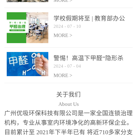
绿色家居
MORE >
学校假期将至 | 教育部办公
2024
-
07
-
10
厅关于加强学校新建校舍室
内空气质量管理通知
MORE >
警惕！高温下甲醛“隐形杀
2024
-
07
-
04
手”来袭，你的家安全吗？
MORE >
关于我们
About Us
广州优吸环保科技有限公司是一家全国连锁治理
机构，专业从事室内环境净化的高新环保企业。
目前累计至 2021年下半年已有 将近710多家分支