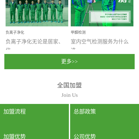
温暖潮湿、营养物质多、
重。汽车的空间范围小，
通风缓慢的空间最易滋生
配件、皮具、装饰多，这
大量霉菌的...
些都是汽...
负离子净化
甲醛检测
负离子净化无论是居家、
室内空气检测服务为什么
住...
选...
更多>>
宿、办公还是各类社会活
择上门检测?☑ 上门检测执
全国加盟
动，人类长时间停留的室
行国家规定的标准检测方
内空间都有整体消毒的需
法，空气采样量准确，检
Join Us
要。因为空间内人流携带
测结果可靠，远胜于其他
的、空气...
检测...
加盟流程
总部政策
加盟优势
公司优势