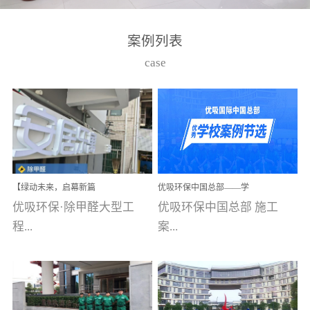
湾仔，有一支拥有高素质
高技能的团队。汇聚了众
案例列表
多的行业专家学者，攻克
case
了众多行业技术难题，并
取得了多项产品技术专利
和多项国家版权局著作
权，获得高新技术企业称
号。生产优势自主生产自
给自足，优吸公司于2015
【绿动未来，启幕新篇
优吸环保中国总部——学
在广州番禺区成功建立产
章】优吸环保中标深圳安
校施工案例(节选)
优吸环保·除甲醛大型工
优吸环保中国总部 施工
品线生产基地，工厂拥有
居乐寓，超大型工装室内
空气治理项目顺利启航，
程...
案...
自动化生产设备和成熟的
匠心筑就健康空间！
生产制作工艺流程。严格
选择源头源材料、严控产
案例【深圳安居乐寓】室
例(学校工装节选)广州南沙
品质量，我们每一批的生
内空气治理项目深圳安居
小学(珠江湾校区)项目地
产产品都经过严格的质检