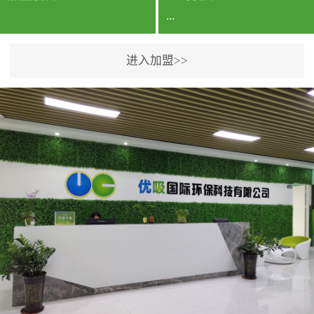
...
进入加盟>>
公司实力香港企业公司、
专利保护优势、双甲资质
企业（“室内环境净化治理
甲级施工资质”“室内环境
污染治理资质等级证
书”）、拥有多名高级《环
境工程高级工程师》室内
空气治理资格认证的治理
人员、掌握室内空气净化
治理实用技术和五项专利
技术、八项计算机软件著
作权登记证书等。研发实
力公司研发团队位于香港