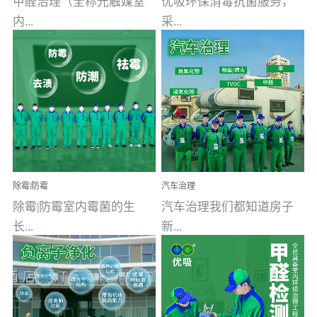
甲醛治理（全称光触媒室
优吸环保消毒抗菌服务，
内...
采...
空气污染净化治理）工业
用行业公认奥维牌消毒
文明的进步，创造了多姿
液，具备杀死人体冠状病
多彩的家居产品和生活情
毒的功效，杀菌率
调，但也带来了以甲醛为
99.99%。相对于传统消毒
首的室内...
液来说，无...
除霉|防霉
汽车治理
除霉|防霉室内霉菌的生
汽车治理我们都知道房子
长...
新...
受温度、湿度、基质养
装修完会有甲醛，其实汽
分、通风四个条件影响，
车的甲醛超标问题更为严