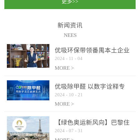
更多>>
民法院室内除甲醛空气治
国家通过设在对外开放口
理项目施工单位：优吸环
岸的出入境边防检查机关
保施工日期：2020年1月珠
（及各出入境边防检查
新闻资讯
海横琴新区人民法院，座
站），依法对出入境人
NEES
落...
员、交通工具...
优吸环保带领番禺本​土企业
2024
-
11
-
04
勇敢破局向“新”
MORE >
优吸除甲醛 以数字诠释专
2024
-
10
-
21
业，尽显除醛品牌实力！
MORE >
【绿色奥运新风向】巴黎住
2024
-
07
-
31
宿风波：优吸环保共建健康