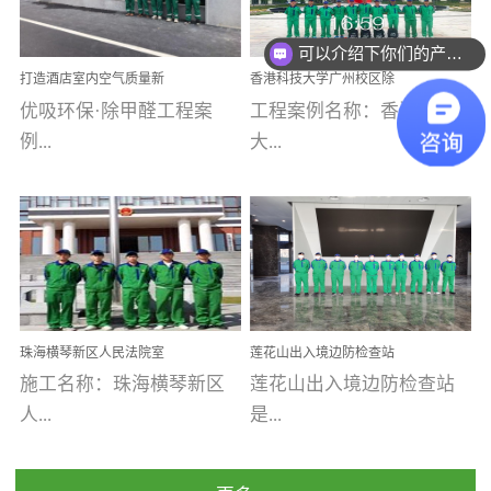
乐寓 深圳市安居乐寓
址：广州市南沙区海滨路
程序；生产车间为优吸总
为深圳安居集团旗下城...
南沙珠江湾江门市蓬江区
可以介绍下你们的产品么
部和全国分支机构生产光
打造酒店室内空气质量新
香港科技大学广州校区除
禾...
触媒、净醛王、祛味剂等
标杆——优吸环保·标杆之
甲醛项目圆满完成
优吸环保·除甲醛工程案
工程案例名称：香港科技
优吸系列产品，保质保量
作：东莞美豪雅致酒店室
内空气治理工程纪实
例...
大...
完成生产任务，确保全国
各分支机构的日常产品需
求。资质优势团队优势分
【东莞美豪雅致酒店】室
学广州校区室内空气治
支优势优吸环保是一棵正
内空气治理项目东莞美豪
理 工程案例地址：广
茁壮成长的树，只要我们
雅致酒店 东莞美豪雅
州南沙区·香港科技大学(广
人人都爱护她、珍惜她、
致酒店是为中高端人士...
州)校区 工程案...
她将越来越枝繁叶茂，终
珠海横琴新区人民法院室
莲花山出入境边防检查站
将会成为一棵参天大树！
内除甲醛空气治理项目
室内除甲醛空气治理项目
施工名称：珠海横琴新区
莲花山出入境边防检查站
优吸环保截止2020年拥有
人...
是...
全国600家网点分支机构。