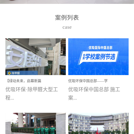
湾仔，有一支拥有高素质
高技能的团队。汇聚了众
案例列表
多的行业专家学者，攻克
case
了众多行业技术难题，并
取得了多项产品技术专利
和多项国家版权局著作
权，获得高新技术企业称
号。生产优势自主生产自
给自足，优吸公司于2015
【绿动未来，启幕新篇
优吸环保中国总部——学
在广州番禺区成功建立产
章】优吸环保中标深圳安
校施工案例(节选)
优吸环保·除甲醛大型工
优吸环保中国总部 施工
品线生产基地，工厂拥有
居乐寓，超大型工装室内
空气治理项目顺利启航，
程...
案...
自动化生产设备和成熟的
匠心筑就健康空间！
生产制作工艺流程。严格
选择源头源材料、严控产
案例【深圳安居乐寓】室
例(学校工装节选)广州南沙
品质量，我们每一批的生
内空气治理项目深圳安居
小学(珠江湾校区)项目地
产产品都经过严格的质检