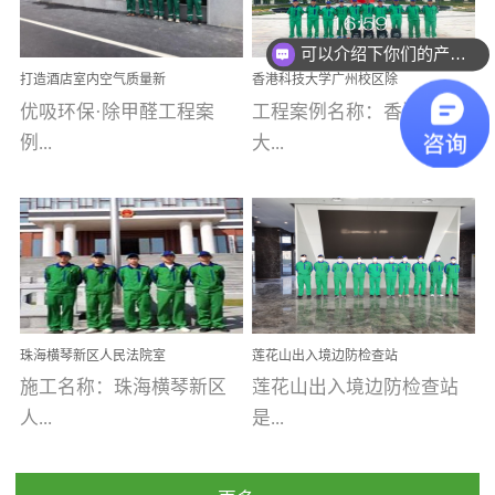
乐寓 深圳市安居乐寓
址：广州市南沙区海滨路
可以介绍下你们的产品么
程序；生产车间为优吸总
为深圳安居集团旗下城...
南沙珠江湾江门市蓬江区
部和全国分支机构生产光
你们是怎么收费的呢
打造酒店室内空气质量新
香港科技大学广州校区除
禾...
触媒、净醛王、祛味剂等
标杆——优吸环保·标杆之
甲醛项目圆满完成
优吸环保·除甲醛工程案
工程案例名称：香港科技
优吸系列产品，保质保量
作：东莞美豪雅致酒店室
内空气治理工程纪实
例...
大...
完成生产任务，确保全国
各分支机构的日常产品需
求。资质优势团队优势分
【东莞美豪雅致酒店】室
学广州校区室内空气治
支优势优吸环保是一棵正
内空气治理项目东莞美豪
理 工程案例地址：广
茁壮成长的树，只要我们
雅致酒店 东莞美豪雅
州南沙区·香港科技大学(广
人人都爱护她、珍惜她、
致酒店是为中高端人士...
州)校区 工程案...
她将越来越枝繁叶茂，终
珠海横琴新区人民法院室
莲花山出入境边防检查站
将会成为一棵参天大树！
内除甲醛空气治理项目
室内除甲醛空气治理项目
施工名称：珠海横琴新区
莲花山出入境边防检查站
优吸环保截止2020年拥有
人...
是...
全国600家网点分支机构。