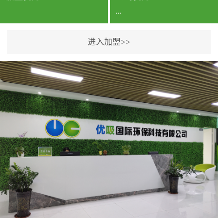
...
进入加盟>>
公司实力香港企业公司、
专利保护优势、双甲资质
企业（“室内环境净化治理
甲级施工资质”“室内环境
污染治理资质等级证
书”）、拥有多名高级《环
境工程高级工程师》室内
空气治理资格认证的治理
人员、掌握室内空气净化
治理实用技术和五项专利
技术、八项计算机软件著
作权登记证书等。研发实
力公司研发团队位于香港