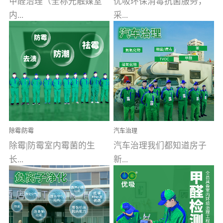
甲醛治理（全称光触媒室
优吸环保消毒抗菌服务，
内...
采...
空气污染净化治理）工业
用行业公认奥维牌消毒
文明的进步，创造了多姿
液，具备杀死人体冠状病
多彩的家居产品和生活情
毒的功效，杀菌率
调，但也带来了以甲醛为
99.99%。相对于传统消毒
首的室内...
液来说，无...
除霉|防霉
汽车治理
除霉|防霉室内霉菌的生
汽车治理我们都知道房子
长...
新...
受温度、湿度、基质养
装修完会有甲醛，其实汽
分、通风四个条件影响，
车的甲醛超标问题更为严