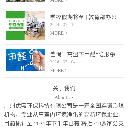
绿色家居
MORE >
学校假期将至 | 教育部办公
2024
-
07
-
10
厅关于加强学校新建校舍室
内空气质量管理通知
MORE >
警惕！高温下甲醛“隐形杀
2024
-
07
-
04
手”来袭，你的家安全吗？
MORE >
关于我们
About Us
广州优吸环保科技有限公司是一家全国连锁治理
机构，专业从事室内环境净化的高新环保企业。
目前累计至 2021年下半年已有 将近710多家分支