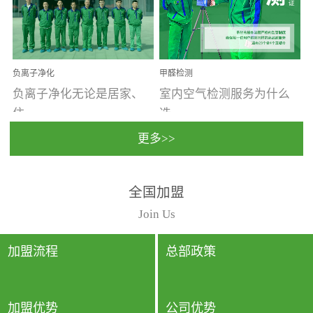
温暖潮湿、营养物质多、
重。汽车的空间范围小，
通风缓慢的空间最易滋生
配件、皮具、装饰多，这
大量霉菌的...
些都是汽...
负离子净化
甲醛检测
负离子净化无论是居家、
室内空气检测服务为什么
住...
选...
更多>>
宿、办公还是各类社会活
择上门检测?☑ 上门检测执
全国加盟
动，人类长时间停留的室
行国家规定的标准检测方
内空间都有整体消毒的需
法，空气采样量准确，检
Join Us
要。因为空间内人流携带
测结果可靠，远胜于其他
的、空气...
检测...
加盟流程
总部政策
加盟优势
公司优势