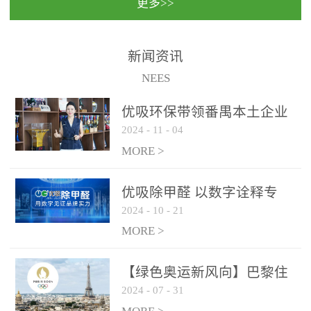
更多>>
民法院室内除甲醛空气治
国家通过设在对外开放口
理项目施工单位：优吸环
岸的出入境边防检查机关
保施工日期：2020年1月珠
（及各出入境边防检查
新闻资讯
海横琴新区人民法院，座
站），依法对出入境人
NEES
落...
员、交通工具...
优吸环保带领番禺本​土企业
2024
-
11
-
04
勇敢破局向“新”
MORE >
优吸除甲醛 以数字诠释专
2024
-
10
-
21
业，尽显除醛品牌实力！
MORE >
【绿色奥运新风向】巴黎住
2024
-
07
-
31
宿风波：优吸环保共建健康