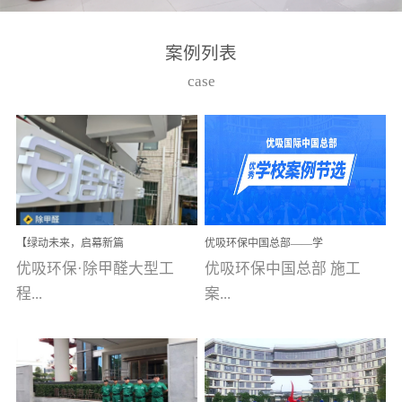
湾仔，有一支拥有高素质
高技能的团队。汇聚了众
案例列表
多的行业专家学者，攻克
case
了众多行业技术难题，并
取得了多项产品技术专利
和多项国家版权局著作
权，获得高新技术企业称
号。生产优势自主生产自
给自足，优吸公司于2015
【绿动未来，启幕新篇
优吸环保中国总部——学
在广州番禺区成功建立产
章】优吸环保中标深圳安
校施工案例(节选)
优吸环保·除甲醛大型工
优吸环保中国总部 施工
品线生产基地，工厂拥有
居乐寓，超大型工装室内
空气治理项目顺利启航，
程...
案...
自动化生产设备和成熟的
匠心筑就健康空间！
生产制作工艺流程。严格
选择源头源材料、严控产
案例【深圳安居乐寓】室
例(学校工装节选)广州南沙
品质量，我们每一批的生
内空气治理项目深圳安居
小学(珠江湾校区)项目地
产产品都经过严格的质检