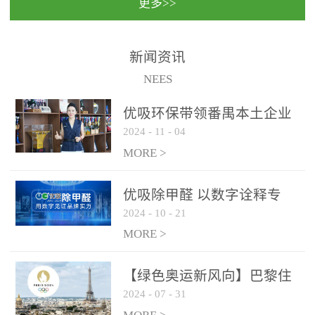
更多>>
民法院室内除甲醛空气治
国家通过设在对外开放口
理项目施工单位：优吸环
岸的出入境边防检查机关
保施工日期：2020年1月珠
（及各出入境边防检查
新闻资讯
海横琴新区人民法院，座
站），依法对出入境人
NEES
落...
员、交通工具...
优吸环保带领番禺本​土企业
2024
-
11
-
04
勇敢破局向“新”
MORE >
优吸除甲醛 以数字诠释专
2024
-
10
-
21
业，尽显除醛品牌实力！
MORE >
【绿色奥运新风向】巴黎住
2024
-
07
-
31
宿风波：优吸环保共建健康