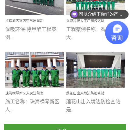
可以介绍下你们的产品么
乐寓 深圳市安居乐寓
址：广州市南沙区海滨路
程序；生产车间为优吸总
为深圳安居集团旗下城...
南沙珠江湾江门市蓬江区
部和全国分支机构生产光
你们是怎么收费的呢
打造酒店室内空气质量新
香港科技大学广州校区除
禾...
触媒、净醛王、祛味剂等
标杆——优吸环保·标杆之
甲醛项目圆满完成
优吸环保·除甲醛工程案
工程案例名称：香港科技
优吸系列产品，保质保量
作：东莞美豪雅致酒店室
内空气治理工程纪实
例...
大...
完成生产任务，确保全国
各分支机构的日常产品需
求。资质优势团队优势分
【东莞美豪雅致酒店】室
学广州校区室内空气治
支优势优吸环保是一棵正
内空气治理项目东莞美豪
理 工程案例地址：广
茁壮成长的树，只要我们
雅致酒店 东莞美豪雅
州南沙区·香港科技大学(广
人人都爱护她、珍惜她、
致酒店是为中高端人士...
州)校区 工程案...
她将越来越枝繁叶茂，终
珠海横琴新区人民法院室
莲花山出入境边防检查站
将会成为一棵参天大树！
内除甲醛空气治理项目
室内除甲醛空气治理项目
施工名称：珠海横琴新区
莲花山出入境边防检查站
优吸环保截止2020年拥有
人...
是...
全国600家网点分支机构。