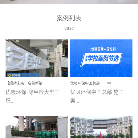
湾仔，有一支拥有高素质
高技能的团队。汇聚了众
案例列表
多的行业专家学者，攻克
case
了众多行业技术难题，并
取得了多项产品技术专利
和多项国家版权局著作
权，获得高新技术企业称
号。生产优势自主生产自
给自足，优吸公司于2015
【绿动未来，启幕新篇
优吸环保中国总部——学
在广州番禺区成功建立产
章】优吸环保中标深圳安
校施工案例(节选)
优吸环保·除甲醛大型工
优吸环保中国总部 施工
品线生产基地，工厂拥有
居乐寓，超大型工装室内
空气治理项目顺利启航，
程...
案...
自动化生产设备和成熟的
匠心筑就健康空间！
生产制作工艺流程。严格
选择源头源材料、严控产
案例【深圳安居乐寓】室
例(学校工装节选)广州南沙
品质量，我们每一批的生
内空气治理项目深圳安居
小学(珠江湾校区)项目地
产产品都经过严格的质检