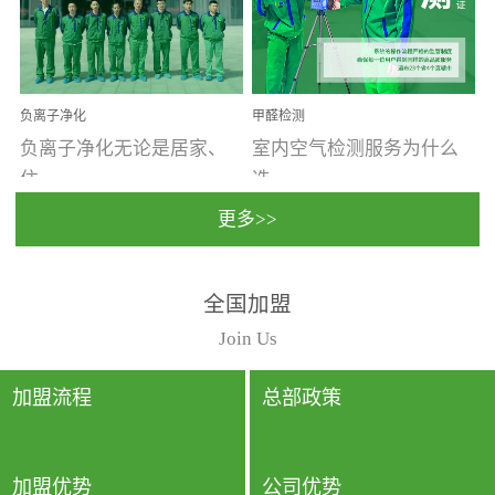
温暖潮湿、营养物质多、
重。汽车的空间范围小，
通风缓慢的空间最易滋生
配件、皮具、装饰多，这
大量霉菌的...
些都是汽...
负离子净化
甲醛检测
负离子净化无论是居家、
室内空气检测服务为什么
住...
选...
更多>>
宿、办公还是各类社会活
择上门检测?☑ 上门检测执
全国加盟
动，人类长时间停留的室
行国家规定的标准检测方
内空间都有整体消毒的需
法，空气采样量准确，检
Join Us
要。因为空间内人流携带
测结果可靠，远胜于其他
的、空气...
检测...
加盟流程
总部政策
加盟优势
公司优势