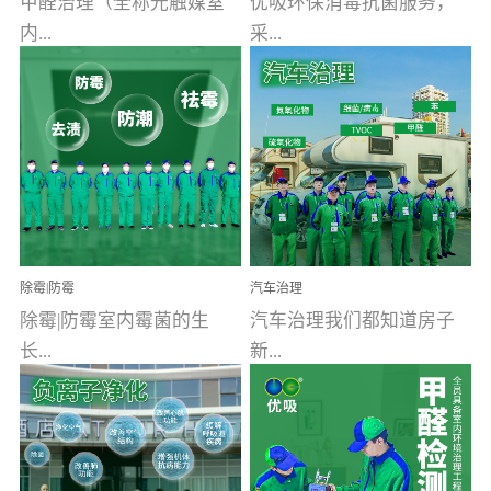
甲醛治理（全称光触媒室
优吸环保消毒抗菌服务，
内...
采...
空气污染净化治理）工业
用行业公认奥维牌消毒
文明的进步，创造了多姿
液，具备杀死人体冠状病
多彩的家居产品和生活情
毒的功效，杀菌率
调，但也带来了以甲醛为
99.99%。相对于传统消毒
首的室内...
液来说，无...
除霉|防霉
汽车治理
除霉|防霉室内霉菌的生
汽车治理我们都知道房子
长...
新...
受温度、湿度、基质养
装修完会有甲醛，其实汽
分、通风四个条件影响，
车的甲醛超标问题更为严