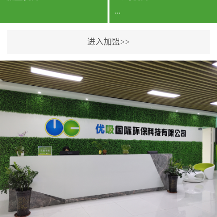
...
进入加盟>>
公司实力香港企业公司、
专利保护优势、双甲资质
企业（“室内环境净化治理
甲级施工资质”“室内环境
污染治理资质等级证
书”）、拥有多名高级《环
境工程高级工程师》室内
空气治理资格认证的治理
人员、掌握室内空气净化
治理实用技术和五项专利
技术、八项计算机软件著
作权登记证书等。研发实
力公司研发团队位于香港