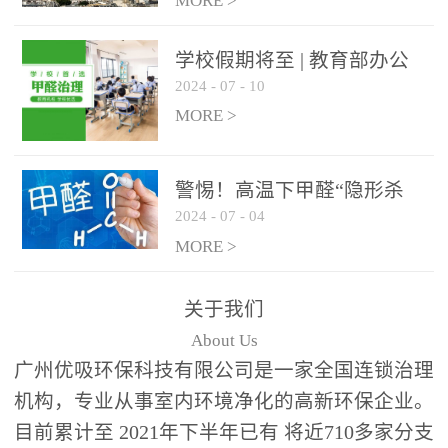
绿色家居
MORE >
学校假期将至 | 教育部办公
2024
-
07
-
10
厅关于加强学校新建校舍室
内空气质量管理通知
MORE >
警惕！高温下甲醛“隐形杀
2024
-
07
-
04
手”来袭，你的家安全吗？
MORE >
关于我们
About Us
广州优吸环保科技有限公司是一家全国连锁治理
机构，专业从事室内环境净化的高新环保企业。
目前累计至 2021年下半年已有 将近710多家分支