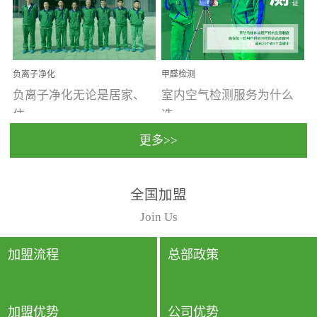
温暖潮湿、营养物质多、
重。汽车的空间范围小，
通风缓慢的空间最易滋生
配件、皮具、装饰多，这
大量霉菌的...
些都是汽...
负离子净化
甲醛检测
负离子净化无论是居家、
室内空气检测服务为什么
住...
选...
更多>>
宿、办公还是各类社会活
择上门检测?☑ 上门检测执
全国加盟
动，人类长时间停留的室
行国家规定的标准检测方
内空间都有整体消毒的需
法，空气采样量准确，检
Join Us
要。因为空间内人流携带
测结果可靠，远胜于其他
的、空气...
检测...
加盟流程
总部政策
加盟优势
公司优势