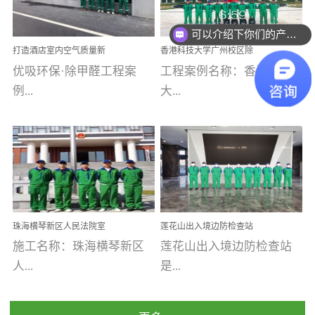
乐寓 深圳市安居乐寓
址：广州市南沙区海滨路
程序；生产车间为优吸总
为深圳安居集团旗下城...
南沙珠江湾江门市蓬江区
可以介绍下你们的产品么
部和全国分支机构生产光
打造酒店室内空气质量新
香港科技大学广州校区除
禾...
触媒、净醛王、祛味剂等
标杆——优吸环保·标杆之
甲醛项目圆满完成
优吸环保·除甲醛工程案
工程案例名称：香港科技
优吸系列产品，保质保量
作：东莞美豪雅致酒店室
内空气治理工程纪实
例...
大...
完成生产任务，确保全国
各分支机构的日常产品需
求。资质优势团队优势分
【东莞美豪雅致酒店】室
学广州校区室内空气治
支优势优吸环保是一棵正
内空气治理项目东莞美豪
理 工程案例地址：广
茁壮成长的树，只要我们
雅致酒店 东莞美豪雅
州南沙区·香港科技大学(广
人人都爱护她、珍惜她、
致酒店是为中高端人士...
州)校区 工程案...
她将越来越枝繁叶茂，终
珠海横琴新区人民法院室
莲花山出入境边防检查站
将会成为一棵参天大树！
内除甲醛空气治理项目
室内除甲醛空气治理项目
施工名称：珠海横琴新区
莲花山出入境边防检查站
优吸环保截止2020年拥有
人...
是...
全国600家网点分支机构。