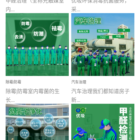
甲醛治理（全称光触媒室
优吸环保消毒抗菌服务，
内...
采...
空气污染净化治理）工业
用行业公认奥维牌消毒
文明的进步，创造了多姿
液，具备杀死人体冠状病
多彩的家居产品和生活情
毒的功效，杀菌率
调，但也带来了以甲醛为
99.99%。相对于传统消毒
首的室内...
液来说，无...
除霉|防霉
汽车治理
除霉|防霉室内霉菌的生
汽车治理我们都知道房子
长...
新...
受温度、湿度、基质养
装修完会有甲醛，其实汽
分、通风四个条件影响，
车的甲醛超标问题更为严