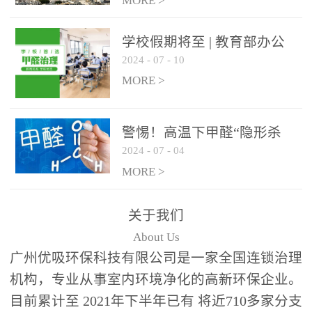
绿色家居
MORE >
学校假期将至 | 教育部办公
2024
-
07
-
10
厅关于加强学校新建校舍室
内空气质量管理通知
MORE >
警惕！高温下甲醛“隐形杀
2024
-
07
-
04
手”来袭，你的家安全吗？
MORE >
关于我们
About Us
广州优吸环保科技有限公司是一家全国连锁治理
机构，专业从事室内环境净化的高新环保企业。
目前累计至 2021年下半年已有 将近710多家分支