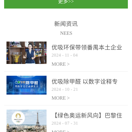
更多>>
民法院室内除甲醛空气治
国家通过设在对外开放口
理项目施工单位：优吸环
岸的出入境边防检查机关
保施工日期：2020年1月珠
（及各出入境边防检查
新闻资讯
海横琴新区人民法院，座
站），依法对出入境人
NEES
落...
员、交通工具...
优吸环保带领番禺本​土企业
2024
-
11
-
04
勇敢破局向“新”
MORE >
优吸除甲醛 以数字诠释专
2024
-
10
-
21
业，尽显除醛品牌实力！
MORE >
【绿色奥运新风向】巴黎住
2024
-
07
-
31
宿风波：优吸环保共建健康