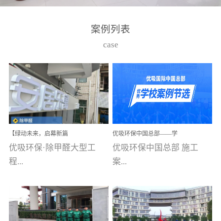
湾仔，有一支拥有高素质
高技能的团队。汇聚了众
案例列表
多的行业专家学者，攻克
case
了众多行业技术难题，并
取得了多项产品技术专利
和多项国家版权局著作
权，获得高新技术企业称
号。生产优势自主生产自
给自足，优吸公司于2015
【绿动未来，启幕新篇
优吸环保中国总部——学
在广州番禺区成功建立产
章】优吸环保中标深圳安
校施工案例(节选)
优吸环保·除甲醛大型工
优吸环保中国总部 施工
品线生产基地，工厂拥有
居乐寓，超大型工装室内
空气治理项目顺利启航，
程...
案...
自动化生产设备和成熟的
匠心筑就健康空间！
生产制作工艺流程。严格
选择源头源材料、严控产
案例【深圳安居乐寓】室
例(学校工装节选)广州南沙
品质量，我们每一批的生
内空气治理项目深圳安居
小学(珠江湾校区)项目地
产产品都经过严格的质检