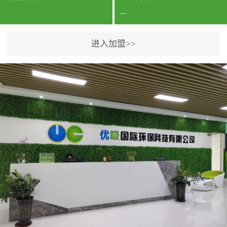
...
进入加盟>>
公司实力香港企业公司、
专利保护优势、双甲资质
企业（“室内环境净化治理
甲级施工资质”“室内环境
污染治理资质等级证
书”）、拥有多名高级《环
境工程高级工程师》室内
空气治理资格认证的治理
人员、掌握室内空气净化
治理实用技术和五项专利
技术、八项计算机软件著
作权登记证书等。研发实
力公司研发团队位于香港