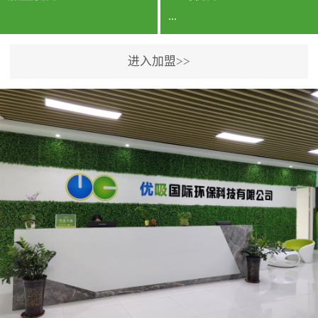
...
进入加盟>>
公司实力香港企业公司、
专利保护优势、双甲资质
企业（“室内环境净化治理
甲级施工资质”“室内环境
污染治理资质等级证
书”）、拥有多名高级《环
境工程高级工程师》室内
空气治理资格认证的治理
人员、掌握室内空气净化
治理实用技术和五项专利
技术、八项计算机软件著
作权登记证书等。研发实
力公司研发团队位于香港