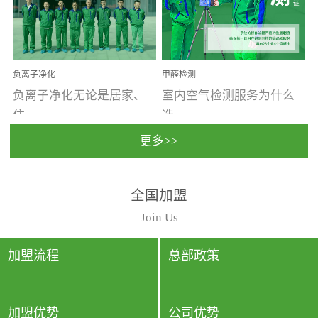
温暖潮湿、营养物质多、
重。汽车的空间范围小，
通风缓慢的空间最易滋生
配件、皮具、装饰多，这
大量霉菌的...
些都是汽...
负离子净化
甲醛检测
负离子净化无论是居家、
室内空气检测服务为什么
住...
选...
更多>>
宿、办公还是各类社会活
择上门检测?☑ 上门检测执
全国加盟
动，人类长时间停留的室
行国家规定的标准检测方
内空间都有整体消毒的需
法，空气采样量准确，检
Join Us
要。因为空间内人流携带
测结果可靠，远胜于其他
的、空气...
检测...
加盟流程
总部政策
加盟优势
公司优势