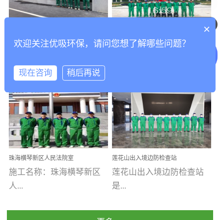
乐寓 深圳市安居乐寓
址：广州市南沙区海滨路
程序；生产车间为优吸总
为深圳安居集团旗下城...
南沙珠江湾江门市蓬江区
你们是怎么收费的呢
部和全国分支机构生产光
×
打造酒店室内空气质量新
香港科技大学广州校区除
禾...
触媒、净醛王、祛味剂等
欢迎关注优吸环保，请问您想了解哪些问题？
标杆——优吸环保·标杆之
甲醛项目圆满完成
优吸环保·除甲醛工程案
工程案例名称：香港科技
优吸系列产品，保质保量
作：东莞美豪雅致酒店室
内空气治理工程纪实
例...
大...
完成生产任务，确保全国
现在咨询
稍后再说
各分支机构的日常产品需
求。资质优势团队优势分
【东莞美豪雅致酒店】室
学广州校区室内空气治
支优势优吸环保是一棵正
内空气治理项目东莞美豪
理 工程案例地址：广
茁壮成长的树，只要我们
雅致酒店 东莞美豪雅
州南沙区·香港科技大学(广
人人都爱护她、珍惜她、
致酒店是为中高端人士...
州)校区 工程案...
她将越来越枝繁叶茂，终
珠海横琴新区人民法院室
莲花山出入境边防检查站
将会成为一棵参天大树！
内除甲醛空气治理项目
室内除甲醛空气治理项目
施工名称：珠海横琴新区
莲花山出入境边防检查站
优吸环保截止2020年拥有
人...
是...
全国600家网点分支机构。