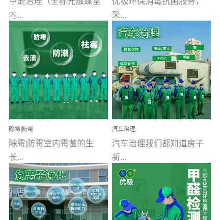
甲醛治理（全称光触媒室
优吸环保消毒抗菌服务，
内...
采...
空气污染净化治理）工业
用行业公认奥维牌消毒
文明的进步，创造了多姿
液，具备杀死人体冠状病
多彩的家居产品和生活情
毒的功效，杀菌率
调，但也带来了以甲醛为
99.99%。相对于传统消毒
首的室内...
液来说，无...
除霉|防霉
汽车治理
除霉|防霉室内霉菌的生
汽车治理我们都知道房子
长...
新...
受温度、湿度、基质养
装修完会有甲醛，其实汽
分、通风四个条件影响，
车的甲醛超标问题更为严