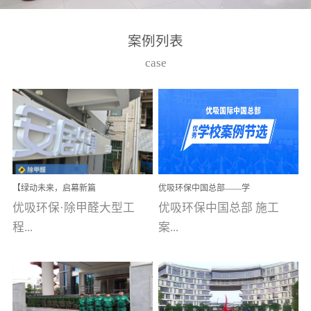
湾仔，有一支拥有高素质
高技能的团队。汇聚了众
案例列表
多的行业专家学者，攻克
case
了众多行业技术难题，并
取得了多项产品技术专利
和多项国家版权局著作
权，获得高新技术企业称
号。生产优势自主生产自
给自足，优吸公司于2015
【绿动未来，启幕新篇
优吸环保中国总部——学
在广州番禺区成功建立产
章】优吸环保中标深圳安
校施工案例(节选)
优吸环保·除甲醛大型工
优吸环保中国总部 施工
品线生产基地，工厂拥有
居乐寓，超大型工装室内
空气治理项目顺利启航，
程...
案...
自动化生产设备和成熟的
匠心筑就健康空间！
生产制作工艺流程。严格
选择源头源材料、严控产
案例【深圳安居乐寓】室
例(学校工装节选)广州南沙
品质量，我们每一批的生
内空气治理项目深圳安居
小学(珠江湾校区)项目地
产产品都经过严格的质检