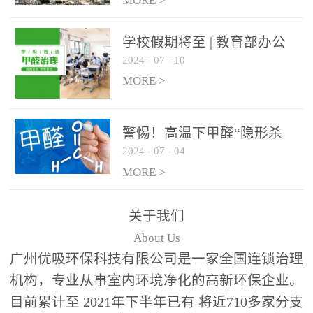
绿色家居
MORE >
学校假期将至 | 教育部办公
2024
-
07
-
10
厅关于加强学校新建校舍室
内空气质量管理通知
MORE >
警惕！高温下甲醛“隐形杀
2024
-
07
-
04
手”来袭，你的家安全吗？
MORE >
关于我们
About Us
广州优吸环保科技有限公司是一家全国连锁治理
机构，专业从事室内环境净化的高新环保企业。
目前累计至 2021年下半年已有 将近710多家分支