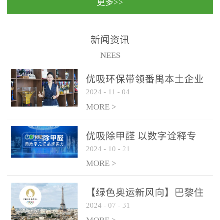
更多>>
民法院室内除甲醛空气治
国家通过设在对外开放口
理项目施工单位：优吸环
岸的出入境边防检查机关
保施工日期：2020年1月珠
（及各出入境边防检查
新闻资讯
海横琴新区人民法院，座
站），依法对出入境人
NEES
落...
员、交通工具...
优吸环保带领番禺本​土企业
2024
-
11
-
04
勇敢破局向“新”
MORE >
优吸除甲醛 以数字诠释专
2024
-
10
-
21
业，尽显除醛品牌实力！
MORE >
【绿色奥运新风向】巴黎住
2024
-
07
-
31
宿风波：优吸环保共建健康